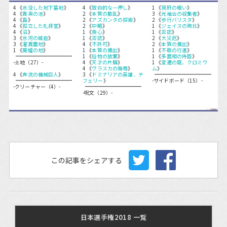
4 《
水没した地下墓地
》
4 《
致命的な一押し
》
1 《
冥府の報い
》
4 《
異臭の池
》
2 《
本質の散乱
》
3 《
光袖会の収集者
》
4 《
島
》
2 《
アズカンタの探索
》
2 《
歩行バリスタ
》
4 《
孤立した礼拝堂
》
2 《
中略
》
1 《
ジェイスの敗北
》
4 《
沼
》
1 《
喪心
》
1 《
否認
》
3 《
氷河の城砦
》
1 《
否認
》
2 《
大災厄
》
3 《
灌漑農地
》
4 《
不許可
》
2 《
本質の摘出
》
1 《
廃墟の地
》
1 《
本質の摘出
》
1 《
不敬の行進
》
1 《
俗物の放棄
》
1 《
多面相の侍臣
》
-土地（27）-
4 《
天才の片鱗
》
1 《
変遷の龍、クロミウ
4 《
ヴラスカの侮辱
》
ム
》
4 《
奔流の機械巨人
》
3 《
ドミナリアの英雄、テ
フェリー
》
-サイドボード（15）-
-クリーチャー（4）-
-呪文（29）-
この記事をシェアする
日本選手権2018 一覧