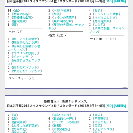
日本選手権2018 スイスラウンド４位 / スタンダード (2018年9月8〜9日)
[MO]
[ARENA]
14 《
山
》
2 《
木端 // 微塵
》
4 《
強迫
》
4 《
泥濘の峡谷
》
3 《
削剥
》
3 《
チャンドラの敗北
》
4 《
竜髑髏の山頂
》
2 《
キランの真意号
》
2 《
マグマのしぶき
》
2 《
霊気拠点
》
2 《
無許可の分解
》
2 《
魔術遠眼鏡
》
1 《
沼
》
3 《
反逆の先導者、チャン
3 《
大災厄
》
ドラ
》
1 《
領事の旗艦、スカイソ
-土地（25）-
ブリン
》
-呪文（12）-
4 《
ボーマットの急使
》
-サイドボード（15）-
4 《
屑鉄場のたかり屋
》
2 《
航空船を強襲する者、
カーリ・ゼヴ
》
4 《
ゴブリンの鎖回し
》
2 《
ピア・ナラー
》
3 《
再燃するフェニック
ス
》
2 《
熱烈の神ハゾレト
》
2 《
栄光をもたらすもの
》
-クリーチャー（23）-
原根 健太 - 「青黒ミッドレンジ」
日本選手権2018 スイスラウンド５位 / スタンダード (2018年9月8〜9日)
[MO]
[ARENA]
7 《
沼
》
1 《
暗記 // 記憶
》
3 《
強迫
》
5 《
島
》
4 《
致命的な一押し
》
1 《
菌類感染
》
4 《
霊気拠点
》
2 《
アルゲールの断血
》
1 《
冥府の報い
》
4 《
水没した地下墓地
》
2 《
検閲
》
3 《
否認
》
4 《
異臭の池
》
2 《
本質の散乱
》
2 《
歩行バリスタ
》
2 《
廃墟の地
》
1 《
喪心
》
1 《
喪心
》