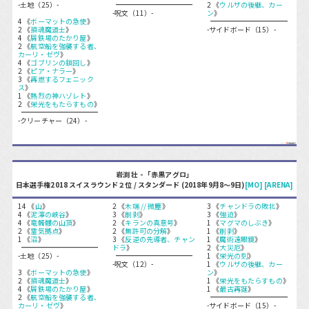
-土地（25）-
2 《
ウルザの後継、カー
-呪文（11）-
ン
》
4 《
ボーマットの急使
》
2 《
損魂魔道士
》
-サイドボード（15）-
4 《
屑鉄場のたかり屋
》
2 《
航空船を強襲する者、
カーリ・ゼヴ
》
4 《
ゴブリンの鎖回し
》
2 《
ピア・ナラー
》
3 《
再燃するフェニック
ス
》
1 《
熱烈の神ハゾレト
》
2 《
栄光をもたらすもの
》
-クリーチャー（24）-
岩渕 壮 - 「赤黒アグロ」
日本選手権2018 スイスラウンド２位 / スタンダード (2018年9月8〜9日)
[MO]
[ARENA]
14 《
山
》
2 《
木端 // 微塵
》
3 《
チャンドラの敗北
》
4 《
泥濘の峡谷
》
3 《
削剥
》
3 《
強迫
》
4 《
竜髑髏の山頂
》
2 《
キランの真意号
》
1 《
マグマのしぶき
》
2 《
霊気拠点
》
2 《
無許可の分解
》
1 《
削剥
》
1 《
沼
》
3 《
反逆の先導者、チャン
1 《
魔術遠眼鏡
》
ドラ
》
2 《
大災厄
》
-土地（25）-
1 《
栄光の刻
》
-呪文（12）-
1 《
ウルザの後継、カー
3 《
ボーマットの急使
》
ン
》
2 《
損魂魔道士
》
1 《
栄光をもたらすもの
》
4 《
屑鉄場のたかり屋
》
1 《
最古再誕
》
2 《
航空船を強襲する者、
カーリ・ゼヴ
》
-サイドボード（15）-