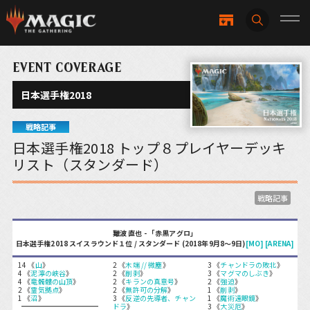
EVENT COVERAGE
日本選手権2018
戦略記事
日本選手権2018 トップ８プレイヤーデッキ
リスト（スタンダード）
戦略記事
難波 直也 - 「赤黒アグロ」
日本選手権2018 スイスラウンド１位 / スタンダード (2018年9月8〜9日)
[MO]
[ARENA]
14 《
山
》
2 《
木端 // 微塵
》
3 《
チャンドラの敗北
》
4 《
泥濘の峡谷
》
2 《
削剥
》
3 《
マグマのしぶき
》
4 《
竜髑髏の山頂
》
2 《
キランの真意号
》
2 《
強迫
》
2 《
霊気拠点
》
2 《
無許可の分解
》
1 《
削剥
》
1 《
沼
》
3 《
反逆の先導者、チャン
1 《
魔術遠眼鏡
》
ドラ
》
3 《
大災厄
》