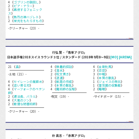
4 《
ゴブリンの鎖回し
》
2 《
ピア・ナラー
》
3 《
再燃するフェニック
ス
》
1 《
熱烈の神ハゾレト
》
2 《
栄光をもたらすもの
》
-クリーチャー（23）-
行弘 賢 - 「青単アグロ」
日本選手権2018 スイスラウンド３位 / スタンダード (2018年9月8〜9日)
[MO]
[ARENA]
21 《
島
》
4 《
執着的探訪
》
4 《
金剛牝馬
》
2 《
潜水
》
3 《
否認
》
-土地（21）-
2 《
呪文貫き
》
3 《
中略
》
1 《
送還
》
1 《
本質の散乱
》
4 《
セイレーンの嵐鎮め
》
3 《
航路の作成
》
1 《
ジェイスの敗北
》
4 《
這い寄る刃
》
3 《
本質の散乱
》
1 《
霊気圏の収集艇
》
4 《
マーフォークのペテン
4 《
魔術師の反駁
》
2 《
睡眠
》
師
》
2 《
遵法長、バラル
》
-呪文（19）-
-サイドボード（15）-
4 《
大嵐のジン
》
2 《
敏捷な妨害術師
》
-クリーチャー（20）-
朴 高志 - 「赤黒アグロ」