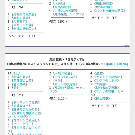
2 《
大災厄
》
1 《
魔術遠眼鏡
》
-土地（26）-
1 《
至高の意志
》
2 《
本質の摘出
》
4 《
ヴラスカの侮辱
》
1 《
バントゥ最後の算段
》
4 《
光袖会の収集者
》
1 《
死の権威、リリアナ
》
4 《
機知の勇者
》
-サイドボード（15）-
1 《
人質取り
》
-呪文（20）-
3 《
スカラベの神
》
2 《
奔流の機械巨人
》
-クリーチャー（14）-
渡辺 雄也 - 「赤黒アグロ」
日本選手権2018 スイスラウンド６位 / スタンダード (2018年9月8〜9日)
[MO]
[ARENA]
14 《
山
》
2 《
木端 // 微塵
》
4 《
強迫
》
4 《
泥濘の峡谷
》
1 《
マグマのしぶき
》
3 《
チャンドラの敗北
》
4 《
竜髑髏の山頂
》
4 《
削剥
》
1 《
マグマのしぶき
》
2 《
霊気拠点
》
1 《
キランの真意号
》
2 《
大災厄
》
1 《
沼
》
3 《
反逆の先導者、チャン
1 《
耕作者の荷馬車
》
ドラ
》
2 《
ウルザの後継、カー
-土地（25）-
ン
》
-呪文（11）-
2 《
最古再誕
》
4 《
ボーマットの急使
》
2 《
損魂魔道士
》
-サイドボード（15）-
4 《
屑鉄場のたかり屋
》
2 《
航空船を強襲する者、
カーリ・ゼヴ
》
4 《
ゴブリンの鎖回し
》
2 《
ピア・ナラー
》
4 《
再燃するフェニック
ス
》
2 《
栄光をもたらすもの
》