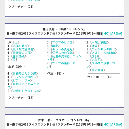
-クリーチャー（24）-
森山 真秀 - 「赤黒ミッドレンジ」
日本選手権2018 スイスラウンド７位 / スタンダード (2018年9月8〜9日)
[MO]
[ARENA]
10 《
山
》
3 《
マグマのしぶき
》
2 《
木端 // 微塵
》
4 《
泥濘の峡谷
》
3 《
削剥
》
4 《
強迫
》
4 《
燃え殻の痩せ地
》
3 《
キランの真意号
》
3 《
チャンドラの敗北
》
4 《
竜髑髏の山頂
》
4 《
ヴラスカの侮辱
》
2 《
アルゲールの断血
》
2 《
霊気拠点
》
3 《
反逆の先導者、チャン
1 《
削剥
》
2 《
沼
》
ドラ
》
1 《
大災厄
》
2 《
ウルザの後継、カー
1 《
ウルザの後継、カー
-土地（26）-
ン
》
ン
》
1 《
最古再誕
》
4 《
屑鉄場のたかり屋
》
-呪文（18）-
4 《
ゴブリンの鎖回し
》
-サイドボード（15）-
2 《
ピア・ナラー
》
4 《
再燃するフェニック
ス
》
2 《
栄光をもたらすもの
》
-クリーチャー（16）-
鈴木 一弘 - 「エスパー・コントロール」
日本選手権2018 スイスラウンド８位 / スタンダード (2018年9月8〜9日)
[MO]
[ARENA]