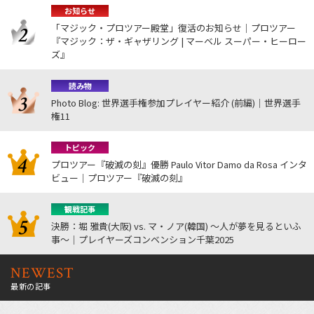
お知らせ
「マジック・プロツアー殿堂」復活のお知らせ｜プロツアー
『マジック：ザ・ギャザリング | マーベル スーパー・ヒーロー
ズ』
読み物
Photo Blog: 世界選手権参加プレイヤー紹介 (前編)｜世界選手
権11
トピック
プロツアー『破滅の刻』優勝 Paulo Vitor Damo da Rosa インタ
ビュー｜プロツアー『破滅の刻』
観戦記事
決勝：堀 雅貴(大阪) vs. マ・ノア(韓国) ～人が夢を見るといふ
事～｜プレイヤーズコンベンション千葉2025
NEWEST
最新の記事