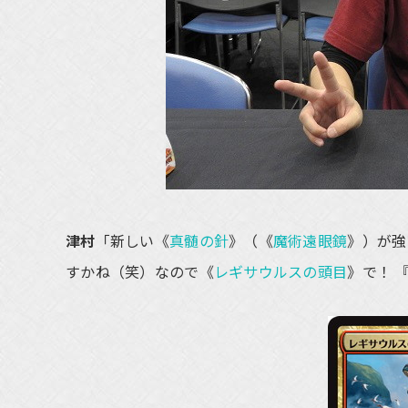
津村
「新しい《
真髄の針
》（《
魔術遠眼鏡
》）が強
すかね（笑）なので《
レギサウルスの頭目
》で！ 