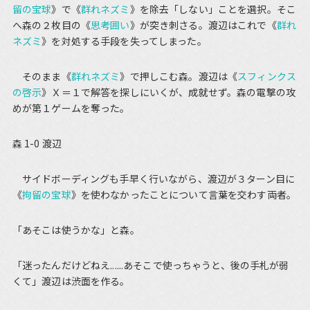
留の宝球
》で《
群れネズミ
》を除去「しない」ことを選択。そこ
へ森の２枚目の《
思考囲い
》が突き刺さる。渡辺はこれで《
群れ
ネズミ
》を対処する手段を失ってしまった。
そのまま《
群れネズミ
》で押しこむ森。渡辺は《
スフィンクス
の啓示
》Ｘ＝１で解答を探しにいくが、成就せず。森の電撃の攻
めが第１ゲームを奪った。
森 1-0 渡辺
サイドボーディングも手早く行いながら、渡辺が３ターン目に
《
拘留の宝球
》を使わなかったことについて言葉を交わす両者。
「あそこは使うかな」と森。
「迷ったんだけどねえ......あそこで使っちゃうと、後の手札が弱
くて」渡辺は渋面を作る。