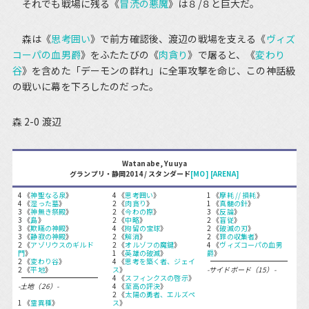
それでも戦場に残る《
冒涜の悪魔
》は８/８と巨大だ。
森は《
思考囲い
》で前方確認後、渡辺の戦場を支える《
ヴィズ
コーパの血男爵
》をふたたびの《
肉貪り
》で屠ると、《
変わり
谷
》を含めた「デーモンの群れ」に全軍攻撃を命じ、この神話級
の戦いに幕を下ろしたのだった。
森 2-0 渡辺
Watanabe, Yuuya
グランプリ・静岡2014 / スタンダード
[MO]
[ARENA]
4 《
神聖なる泉
》
4 《
思考囲い
》
1 《
摩耗 // 損耗
》
4 《
湿った墓
》
2 《
肉貪り
》
1 《
真髄の針
》
3 《
神無き祭殿
》
2 《
今わの際
》
3 《
反論
》
3 《
島
》
2 《
中略
》
2 《
盲従
》
3 《
欺瞞の神殿
》
4 《
拘留の宝球
》
2 《
破滅の刃
》
3 《
静寂の神殿
》
2 《
解消
》
2 《
罪の収集者
》
2 《
アゾリウスのギルド
2 《
オルゾフの魔鍵
》
4 《
ヴィズコーパの血男
門
》
1 《
英雄の破滅
》
爵
》
2 《
変わり谷
》
4 《
思考を築く者、ジェイ
2 《
平地
》
ス
》
-サイドボード（15）-
4 《
スフィンクスの啓示
》
-土地（26）-
4 《
至高の評決
》
2 《
太陽の勇者、エルズペ
1 《
霊異種
》
ス
》