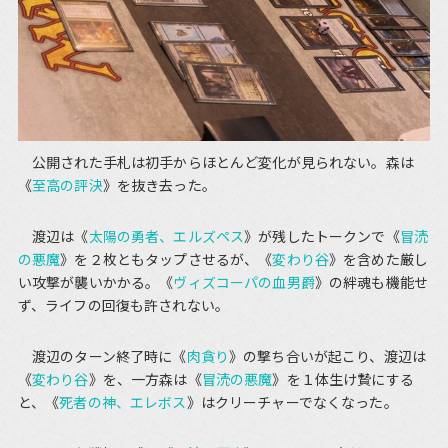
公開された手札は初手からほとんど変化が見られない。森は
《
至高の評決
》を抜き去った。
渡辺は《
太陽の勇者、エルズペス
》が残したトークンで《
冒涜
の悪魔
》を２枚ともタップさせるが、《
変わり谷
》を含めた厳し
い攻撃が襲いかかる。《
ヴィズコーパの血男爵
》の絆魂も機能せ
ず、ライフの回復も許されない。
渡辺のターン終了時に《
肉貪り
》の撃ち合いが起こり、渡辺は
《
変わり谷
》を、一方森は《
冒涜の悪魔
》を１体生け贄にする
と、《
死者の神、エレボス
》はクリーチャーでなくなった。