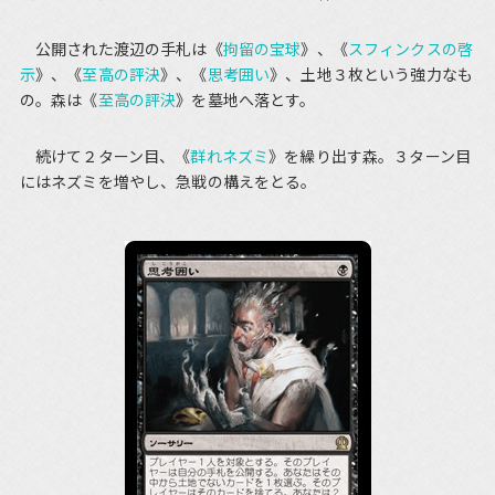
公開された渡辺の手札は《
拘留の宝球
》、《
スフィンクスの啓
示
》、《
至高の評決
》、《
思考囲い
》、土地３枚という強力なも
の。森は《
至高の評決
》を墓地へ落とす。
続けて２ターン目、《
群れネズミ
》を繰り出す森。３ターン目
にはネズミを増やし、急戦の構えをとる。