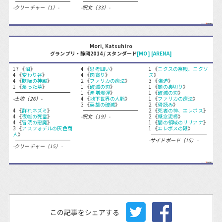
-クリーチャー（1）-
-呪文（33）-
Mori, Katsuhiro
グランプリ・静岡2014 / スタンダード
[MO]
[ARENA]
17 《
沼
》
4 《
思考囲い
》
1 《
ニクスの祭殿、ニクソ
4 《
変わり谷
》
4 《
肉貪り
》
ス
》
4 《
欺瞞の神殿
》
2 《
ファリカの療法
》
3 《
強迫
》
1 《
湿った墓
》
1 《
破滅の刃
》
1 《
闇の裏切り
》
1 《
漸増爆弾
》
1 《
破滅の刃
》
-土地（26）-
4 《
地下世界の人脈
》
1 《
ファリカの療法
》
3 《
英雄の破滅
》
2 《
骨読み
》
4 《
群れネズミ
》
2 《
死者の神、エレボス
》
4 《
夜帷の死霊
》
-呪文（19）-
2 《
概念泥棒
》
4 《
冒涜の悪魔
》
1 《
闇の領域のリリアナ
》
3 《
アスフォデルの灰色商
1 《
エレボスの鞭
》
人
》
-サイドボード（15）-
-クリーチャー（15）-
この記事をシェアする