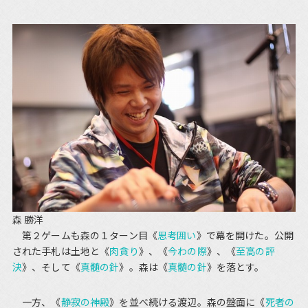
森 勝洋
第２ゲームも森の１ターン目《
思考囲い
》で幕を開けた。公開
された手札は土地と《
肉貪り
》、《
今わの際
》、《
至高の評
決
》、そして《
真髄の針
》。森は《
真髄の針
》を落とす。
一方、《
静寂の神殿
》を並べ続ける渡辺。森の盤面に《
死者の