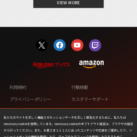
VIEW MORE
利用規約
行動規範
プライバシーポリシー
カスタマーサポート
ファンコンテンツ・ポリシー
個人情報の販売や共有を許可し
ない
私たちのサイトを正しく機能させセッションデータを正しく匿名化するために、私たちは
necessary cookieを使用しています。necessary cookieのオプトアウト設定は、ブラウザの設定
COOKIE
プレスリリース
から行ってください。また、お客さま１人１人に合ったコンテンツや広告をご提供したり、ソ
ーシャルメディアの機能を配信したり、ウェブのトラフィックを解析したりするために、