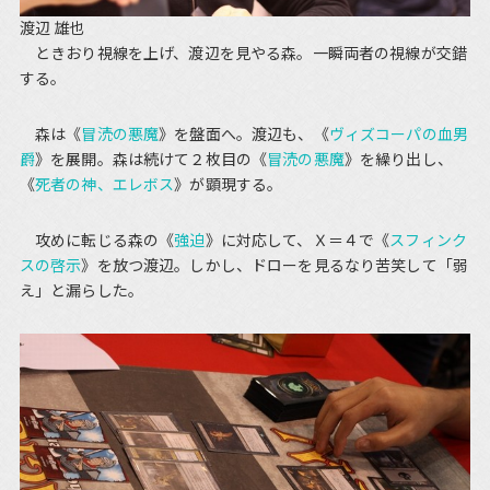
渡辺 雄也
ときおり視線を上げ、渡辺を見やる森。一瞬両者の視線が交錯
する。
森は《
冒涜の悪魔
》を盤面へ。渡辺も、《
ヴィズコーパの血男
爵
》を展開。森は続けて２枚目の《
冒涜の悪魔
》を繰り出し、
《
死者の神、エレボス
》が顕現する。
攻めに転じる森の《
強迫
》に対応して、Ｘ＝４で《
スフィンク
スの啓示
》を放つ渡辺。しかし、ドローを見るなり苦笑して「弱
え」と漏らした。