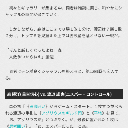
続々とギャラリーが集まる中、両者は雑談に興じ、和やかにシ
ャッフルの時間が過ぎていく。
しかしながら、森はここまで８勝１敗１分け、渡辺は７勝１敗
２分け。トップ８を見据えた上では勝ち星を落とせない一戦だ。
「ほんと厳しくなったよね」――森
「人数多いからねえ」――渡辺
両者はテンポ良くシャッフルを終えると、第12回戦へ突入す
る。
森 勝洋(黒単信心) vs. 渡辺 雄也(エスパー・コントロール)
森の初手《
思考囲い
》からゲーム・スタート。１枚ずつ並べら
れる渡辺の手札に《
アゾリウスのギルド門
》と《
平地
》を見て、
「お、アゾリウスだ」とつぶやく。が、最後に置かれた１枚は
《
思考囲い
》。「あ、エスパーだった」と森。