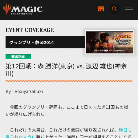
EVENT COVERAGE
グランプリ・静岡2014
観戦記事
第12回戦：森 勝洋(東京) vs. 渡辺 雄也(神奈
川)
By Tetsuya Yabuki
今回のグランプリ・静岡も、ここまで日をまたぎ11回もの戦
いが繰り広げられた。
これだけの大舞台、これだけの激闘が繰り返されれば、
昨日も
見られたように
勝ち上がった「強者」同士が相見えることになる