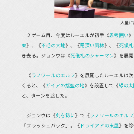
大量に
２ゲーム目、今度はルーエルが初手《
思考囲い
》
案
》、《
不毛の大地
》、《
霧深い雨林
》、《
死儀礼
き去る。ジョンウは《
死儀礼のシャーマン
》を展開
《
ラノワールのエルフ
》を展開したルーエルは次
くると、《
ガイアの揺籃の地
》を設置して《
緑の太
と、ターンを渡した。
ジョンウは《
剣を鍬に
》で《
ラノワールのエルフ
「フラッシュバック」。《
ドライアドの東屋
》を除