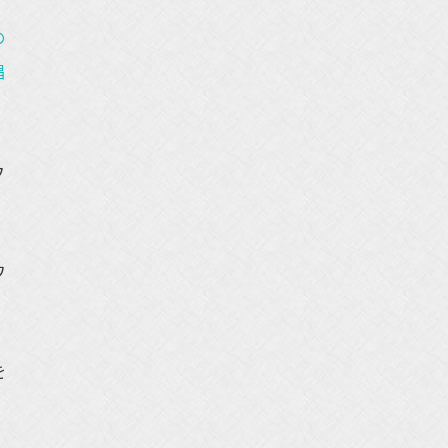
の
唱
ウ
。
ワ
を