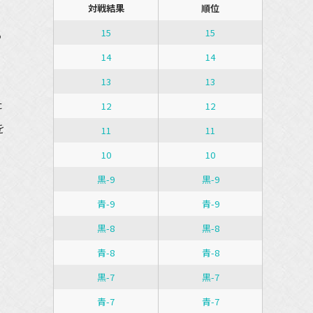
対戦結果
順位
る
15
15
14
14
13
13
た
12
12
を
11
11
10
10
黒-9
黒-9
青-9
青-9
黒-8
黒-8
青-8
青-8
・
黒-7
黒-7
青-7
青-7