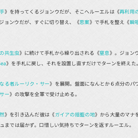
手
》を持ってくるジョンウだが、そこへルーエルは《
再利用
ジョンウだが、すぐに切り替え、《
思案
》で手札を整え《
瞬
の共生虫
》に続けて手札から繰り出される《
窒息
》。ジョン
Sea
》を手札に戻し、それを設置し直すだけでターンを終えた
なる者ルーリク・サー
》を展開。盤面になんとか６点分のパ
サー
》の攻撃を全軍で受け止める。
然
》を引き込んだ彼は《
ガイアの揺籃の地
》から大量のマナ
シュまでは届かず。口惜しい気持ちでターンを返すルーエル。