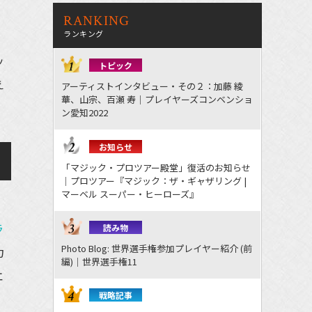
RANKING
ランキング
ッ
トピック
え
アーティストインタビュー・その２：加藤 綾
華、山宗、百瀬 寿｜プレイヤーズコンベンショ
ン愛知2022
お知らせ
「マジック・プロツアー殿堂」復活のお知らせ
｜プロツアー『マジック：ザ・ギャザリング |
マーベル スーパー・ヒーローズ』
ラ
読み物
Photo Blog: 世界選手権参加プレイヤー紹介 (前
力
編)｜世界選手権11
エ
戦略記事