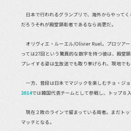
日本で行われるグランプリで、海外からやってく
だろう――それが殿堂顕彰者であるなら尚更だ。
オリヴィエ・ルーエル/Olivier Ruel。プ
っては27回という驚異的な数字を持つ彼は、殿堂
プレイする姿は生放送でも取り挙げられ、現地でも
一方、普段は日本でマジックを楽しむチョ・ジョンウ/C
2014
では韓国代表チームとして参戦し、トップ８
現在２敗のラインで留まっている両者。まだトッ
マッチとなる。