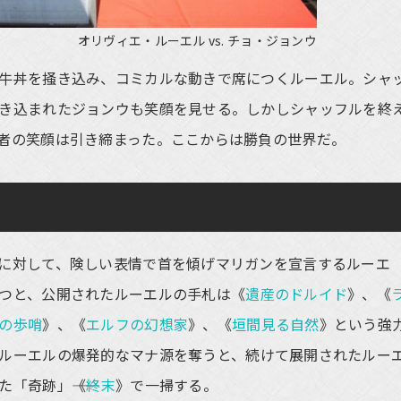
オリヴィエ・ルーエル vs. チョ・ジョンウ
牛丼を掻き込み、コミカルな動きで席につくルーエル。シャ
き込まれたジョンウも笑顔を見せる。しかしシャッフルを終
者の笑顔は引き締まった。ここからは勝負の世界だ。
に対して、険しい表情で首を傾げマリガンを宣言するルーエ
つと、公開されたルーエルの手札は《
遺産のドルイド
》、《
の歩哨
》、《
エルフの幻想家
》、《
垣間見る自然
》という強
ルーエルの爆発的なマナ源を奪うと、続けて展開されたルー
「奇跡」――《
終末
》で一掃する。