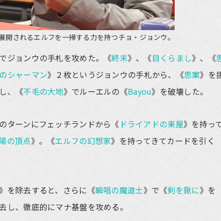
展開されるエルフを一掃する力を持つチョ・ジョンウ。
でジョンウの手札を攻めた。《
終末
》、《
目くらまし
》、《
のシャーマン
》２枚というジョンウの手札から、《
思案
》を
し、《
不毛の大地
》でルーエルの《
Bayou
》を破壊した。
のターンにフェッチランドから《
ドライアドの東屋
》を持っ
陽の頂点
》。《
エルフの幻想家
》を持ってきてカードを引く
》を除去すると、さらに《
瞬唱の魔道士
》で《
剣を鍬に
》を
去し、徹底的にマナ基盤を攻める。