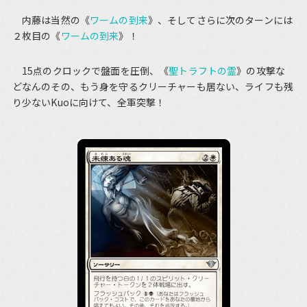
内藤は当然の《
ワームの到来
》、そしてさらに次のターンには
２枚目の《
ワームの到来
》！
15点のクロックで盤面を圧倒、《
聖トラフトの霊
》の攻撃な
どなんのその、もう身を守るクリーチャーも居ない、ライフも残
り少ないKuoに向けて、全軍突撃！