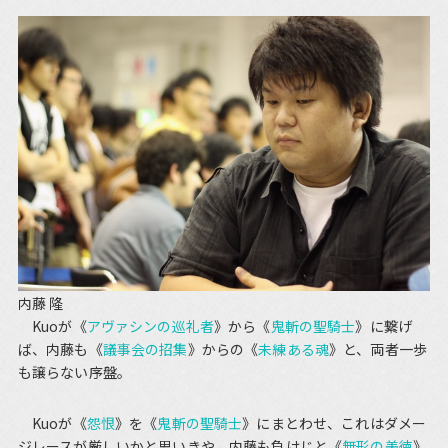
内藤 隆
Kuoが《
アヴァシンの巡礼者
》から《
鬼斬の聖騎士
》に繋げ
ば、内藤も《
議事会の招集
》からの《
未練ある魂
》と、両者一歩
も譲らない序盤。
Kuoが《
怨恨
》を《
鬼斬の聖騎士
》にまとわせ、これはダメー
ジレースが厳しいかと思いきや、内藤も負けじと《
無形の美徳
》