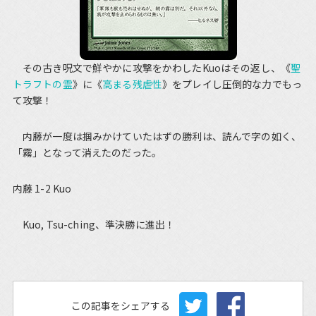
その古き呪文で鮮やかに攻撃をかわしたKuoはその返し、《
聖
トラフトの霊
》に《
高まる残虐性
》をプレイし圧倒的な力でもっ
て攻撃！
内藤が一度は掴みかけていたはずの勝利は、読んで字の如く、
「霧」となって消えたのだった。
内藤 1-2 Kuo
Kuo, Tsu-ching、準決勝に進出！
この記事をシェアする