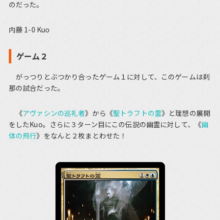
のだった。
内藤 1-0 Kuo
ゲーム２
がっつりとぶつかり合ったゲーム１に対して、このゲームは刹
那の試合だった。
《
アヴァシンの巡礼者
》から《
聖トラフトの霊
》と理想の展開
をしたKuo。さらに３ターン目にこの伝説の幽霊に対して、《
幽
体の飛行
》をなんと２枚まとわせた！