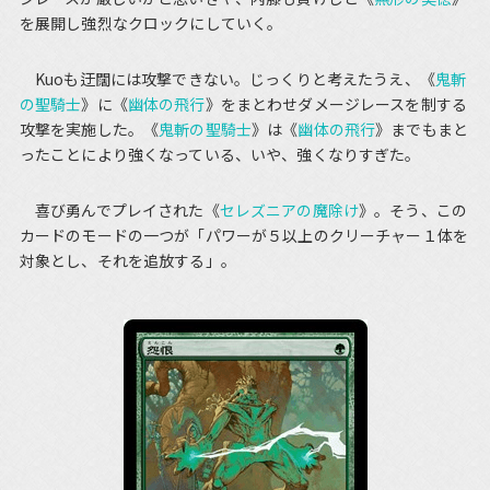
を展開し強烈なクロックにしていく。
Kuoも迂闊には攻撃できない。じっくりと考えたうえ、《
鬼斬
の聖騎士
》に《
幽体の飛行
》をまとわせダメージレースを制する
攻撃を実施した。《
鬼斬の聖騎士
》は《
幽体の飛行
》までもまと
ったことにより強くなっている、いや、強くなりすぎた。
喜び勇んでプレイされた《
セレズニアの魔除け
》。そう、この
カードのモードの一つが「パワーが５以上のクリーチャー１体を
対象とし、それを追放する」。