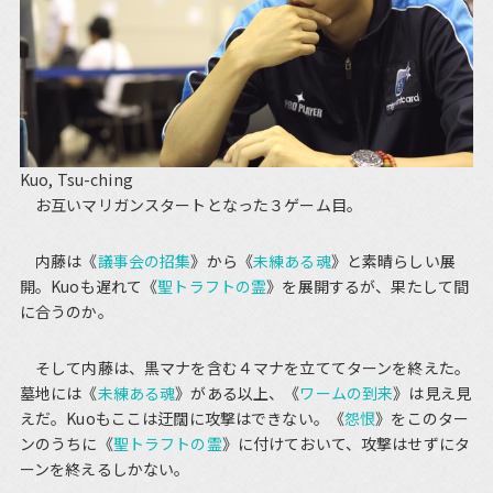
Kuo, Tsu-ching
お互いマリガンスタートとなった３ゲーム目。
内藤は《
議事会の招集
》から《
未練ある魂
》と素晴らしい展
開。Kuoも遅れて《
聖トラフトの霊
》を展開するが、果たして間
に合うのか。
そして内藤は、黒マナを含む４マナを立ててターンを終えた。
墓地には《
未練ある魂
》がある以上、《
ワームの到来
》は見え見
えだ。Kuoもここは迂闊に攻撃はできない。《
怨恨
》をこのター
ンのうちに《
聖トラフトの霊
》に付けておいて、攻撃はせずにタ
ーンを終えるしかない。