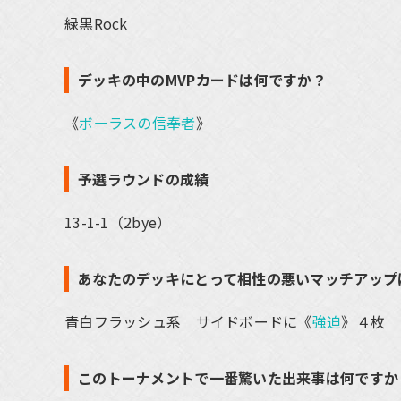
緑黒Rock
デッキの中のMVPカードは何ですか？
《
ボーラスの信奉者
》
予選ラウンドの成績
13-1-1（2bye）
あなたのデッキにとって相性の悪いマッチアップ
青白フラッシュ系 サイドボードに《
強迫
》４枚
このトーナメントで一番驚いた出来事は何ですか