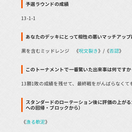
予選ラウンドの成績
13-1-1
あなたのデッキにとって相性の悪いマッチアップ
黒を含むミッドレンジ 《
呪文裂き
》/《
否認
》
このトーナメントで一番驚いた出来事は何ですか
13勝1敗の成績を残せて、最終戦をがんばらなくて
スタンダードのローテーション後に評価の上がる
への回帰・ブロックから）
《
漁る軟泥
》