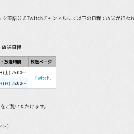
英語公式Twitchチャンネルにて以下の日程で放送が行わ
・放送日程
・放送時間
放送ページ
日(土) 25:00～
「
Twitch
」
日(日) 25:00～
報をご覧いただけます。
ント）