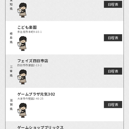
日程表
知
県
こども楽園
多治見市本町4-60-1
岐
日程表
阜
県
フェイズ四日市店
四日市市富田2-13-2
三
日程表
重
県
ゲームプラザ元気302
大津市今堅田2-40-25
滋
日程表
賀
県
ゲームショップブリックス