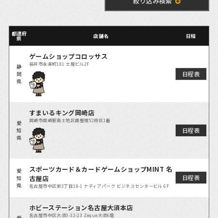
絞り込み検索
都道府
店舗名
日程
県
ゲームショップコロッサス
袋井市永楽町181 土屋ビル2F
静
日程表
岡
県
すまいるキング岡崎店
岡崎市岡崎駅南土地区画整理52街区1番
愛
日程表
知
県
スポーツカード＆カードゲームショップMINT 名
愛
日程表
古屋店
知
県
名古屋市中区栄3丁目18-1 ナディアパーク ビジネスセンタービル 6F
ホビーステーション名古屋大須本店
名古屋市中区大須3-32-23 Zeque大須6階
愛