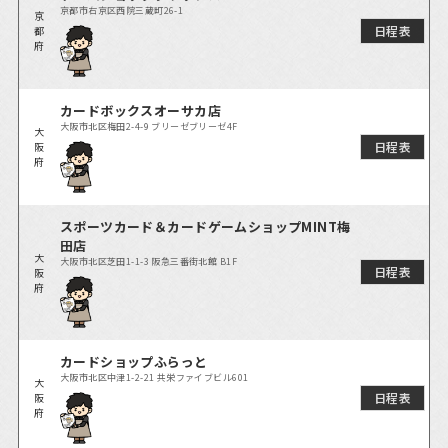
京都市右京区西院三蔵町26-1
京
日程表
都
府
カードボックスオーサカ店
大阪市北区梅田2-4-9 ブリーゼブリーゼ4F
大
日程表
阪
府
スポーツカード＆カードゲームショップMINT梅
田店
大
大阪市北区芝田1-1-3 阪急三番街北館 B1F
日程表
阪
府
カードショップふらっと
大阪市北区中津1-2-21 共栄ファイブビル601
大
日程表
阪
府