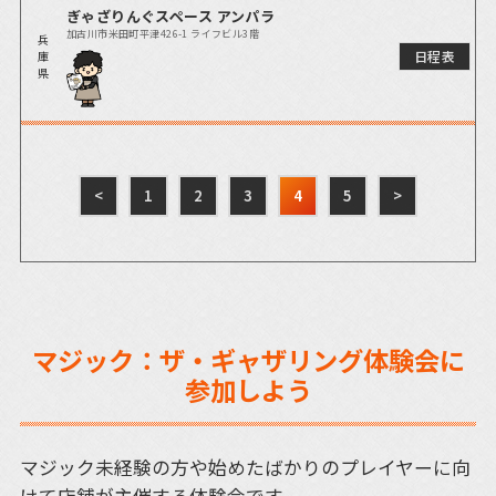
ぎゃざりんぐスペース アンパラ
加古川市米田町平津426-1 ライフビル3階
兵
日程表
庫
県
<
1
2
3
4
5
>
マジック：ザ・ギャザリング体験会に
参加しよう
マジック未経験の方や始めたばかりのプレイヤーに向
けて店舗が主催する体験会です。