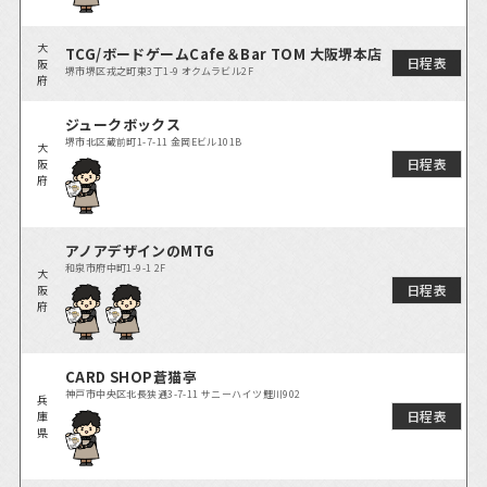
大
TCG/ボードゲームCafe＆Bar TOM 大阪堺本店
日程表
阪
堺市堺区戎之町東3丁1-9 オクムラビル2F
府
ジュークボックス
堺市北区蔵前町1-7-11 金岡Eビル101B
大
日程表
阪
府
アノアデザインのMTG
和泉市府中町1-9-1 2F
大
日程表
阪
府
CARD SHOP蒼猫亭
神戸市中央区北長狭通3-7-11 サニーハイツ鯉川902
兵
日程表
庫
県