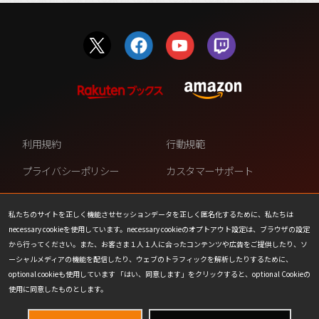
利用規約
行動規範
プライバシーポリシー
カスタマーサポート
ファンコンテンツ・ポリシー
個人情報の販売や共有を許可し
ない
私たちのサイトを正しく機能させセッションデータを正しく匿名化するために、私たちは
necessary cookieを使用しています。necessary cookieのオプトアウト設定は、ブラウザの設定
COOKIE
プレスリリース
から行ってください。また、お客さま１人１人に合ったコンテンツや広告をご提供したり、ソ
ーシャルメディアの機能を配信したり、ウェブのトラフィックを解析したりするために、
会社情報
お問い合わせ
optional cookieも使用しています 「はい、同意します」をクリックすると、optional Cookieの
使用に同意したものとします。