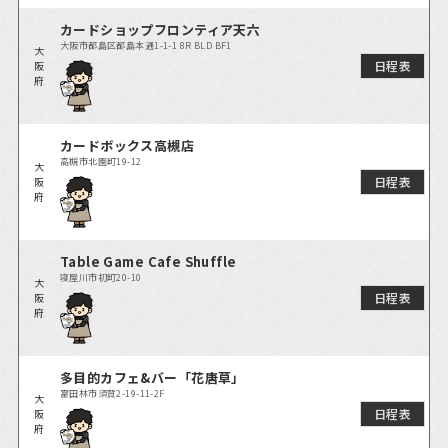
カードショップフロンティア天六
大阪市都島区都島本通1-1-1 8R BLD BF1
大
日程表
阪
府
カードボックス高槻店
高槻市北園町19-12
大
日程表
阪
府
Table Game Cafe Shuffle
寝屋川市初町20-10
大
日程表
阪
府
多目的カフェ&バー「花唐草」
富田林市須賀2-19-11-2F
大
日程表
阪
府