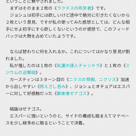
ということに費やされました。
まずはそのまま２枚の《
ラクドスの哄笑者
》です。
ジョシュは初手には欲しいけど途中で絶対に引きたくないから
２枚という意見、ですが私の使ってみた感想としては、どんな相
手にせよ初手にすら欲しくないというのが感想で、このフィード
バックは大勢を占めていたようです。
ならば替わりに何を入れるか。これについてはかなり意見が割
れました。
私が推したのは１枚の《
紅蓮の達人チャンドラ
》と１枚の《
ミ
ジウムの迫撃砲
》。
カースティンは３ターン目の《
ニクスの祭殿、ニクソス
》加速
から出しやすい《
燃えさし呑み
》、ジョシュとオチョアはエスパ
ーに対して好感触だった《
歓楽者ゼナゴス
》。
結論はゼナゴス。
エスパーに強いというのと、サイドの構成も踏まえてマナベー
スを少し緑多めに取るということで決着。