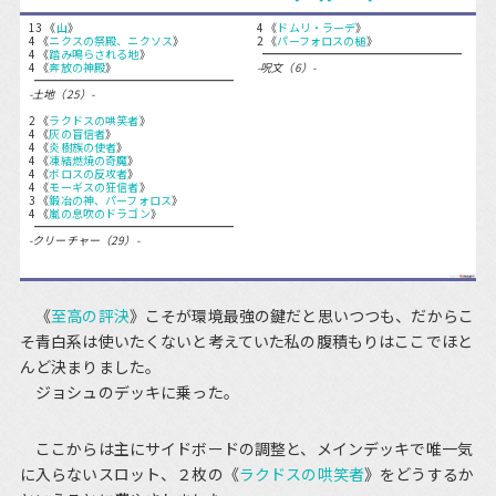
13 《
山
》
4 《
ドムリ・ラーデ
》
4 《
ニクスの祭殿、ニクソス
》
2 《
パーフォロスの槌
》
4 《
踏み鳴らされる地
》
4 《
奔放の神殿
》
-呪文（6）-
-土地（25）-
2 《
ラクドスの哄笑者
》
4 《
灰の盲信者
》
4 《
炎樹族の使者
》
4 《
凍結燃焼の奇魔
》
4 《
ボロスの反攻者
》
4 《
モーギスの狂信者
》
3 《
鍛冶の神、パーフォロス
》
4 《
嵐の息吹のドラゴン
》
-クリーチャー（29）-
《
至高の評決
》こそが環境最強の鍵だと思いつつも、だからこ
そ青白系は使いたくないと考えていた私の腹積もりはここでほと
んど決まりました。
ジョシュのデッキに乗った。
ここからは主にサイドボードの調整と、メインデッキで唯一気
に入らないスロット、２枚の《
ラクドスの哄笑者
》をどうするか