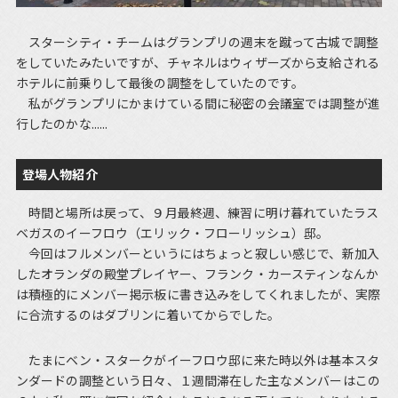
スターシティ・チームはグランプリの週末を蹴って古城で調整
をしていたみたいですが、チャネルはウィザーズから支給される
ホテルに前乗りして最後の調整をしていたのです。
私がグランプリにかまけている間に秘密の会議室では調整が進
行したのかな......
登場人物紹介
時間と場所は戻って、９月最終週、練習に明け暮れていたラス
ベガスのイーフロウ（エリック・フローリッシュ）邸。
今回はフルメンバーというにはちょっと寂しい感じで、新加入
したオランダの殿堂プレイヤー、フランク・カースティンなんか
は積極的にメンバー掲示板に書き込みをしてくれましたが、実際
に合流するのはダブリンに着いてからでした。
たまにベン・スタークがイーフロウ邸に来た時以外は基本スタ
ンダードの調整という日々、１週間滞在した主なメンバーはこの