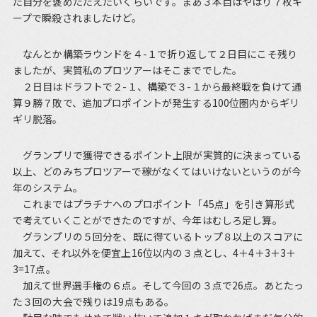
た自分を褒めたたえたいくらいです。まあ３本目はやはり７枚キ
ープで瞬殺されましたけど。
なんとか構築ラウンドを４-１で折り返して２日目にこそ残り
ましたが、実質私のプロツアーはそこまででした。
２日目はドラフトで２-１、構築で３-１から最終戦を負けて通
算９勝７敗で、追加プロポイントが発生する100位圏内からギリ
ギリ脱落。
グランプリで獲得できるポイント上限が実質的に決まっている
以上、どのみちプロツアーで稼がなくてはいけないというのが今
年のシステム。
これまではプラチナへのプロポイント「45点」を引き算形式
で考えていくことができたのですが、今年はむしろ足し算。
グランプリの５回分を、既に得ているトップ８以上のスコアに
加えて、それ以外を便宜上16位以内の３点とし、4＋4＋3＋3＋
3=17点。
加えて世界選手権の６点。そして今回の３点で26点。あとたっ
た３回の大会で残りは19点もある。