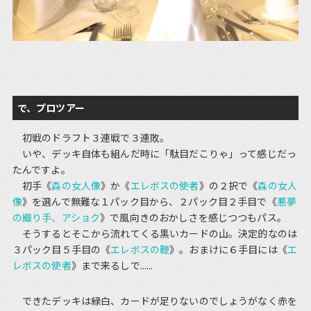
で、プロツアー
初戦のドラフト３連戦で３連敗。
いや、デッキ自体も組んだ時に「駄目だこりゃ」って感じだっ
たんですよ。
初手《
森の女人像
》か《
エレボスの使者
》の２択で《
森の女人
像
》を選んで無難な１パック目から、２パック目２手目で《
悪夢
の織り手、アショク
》で風向きのおかしさを感じつつもパス。
そうするとそこから流れてくる黒いカードの山。決定的なのは
３パック目５手目の《
エレボスの鞭
》。おまけに６手目には《
エ
レボスの使者
》まで来るしで......
できたデッキは緑白、カードが足りないのでしょうがなく赤を