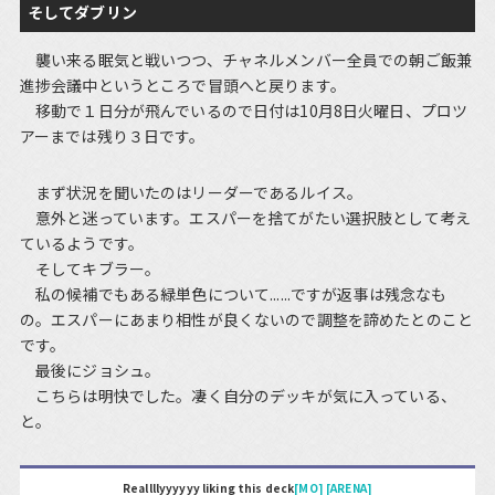
そしてダブリン
襲い来る眠気と戦いつつ、チャネルメンバー全員での朝ご飯兼
進捗会議中というところで冒頭へと戻ります。
移動で１日分が飛んでいるので日付は10月8日火曜日、プロツ
アーまでは残り３日です。
まず状況を聞いたのはリーダーであるルイス。
意外と迷っています。エスパーを捨てがたい選択肢として考え
ているようです。
そしてキブラー。
私の候補でもある緑単色について......ですが返事は残念なも
の。エスパーにあまり相性が良くないので調整を諦めたとのこと
です。
最後にジョシュ。
こちらは明快でした。凄く自分のデッキが気に入っている、
と。
Reallllyyyyyy liking this deck
[MO]
[ARENA]