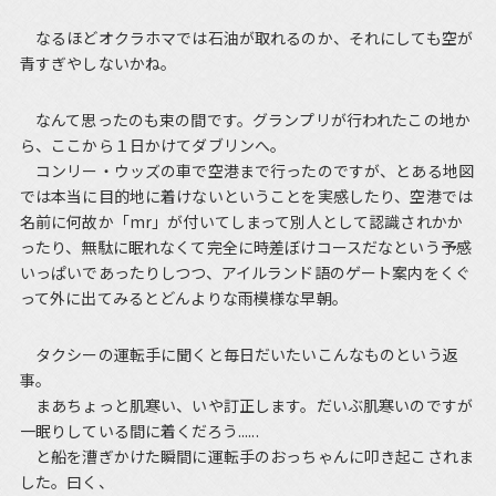
なるほどオクラホマでは石油が取れるのか、それにしても空が
青すぎやしないかね。
なんて思ったのも束の間です。グランプリが行われたこの地か
ら、ここから１日かけてダブリンへ。
コンリー・ウッズの車で空港まで行ったのですが、とある地図
では本当に目的地に着けないということを実感したり、空港では
名前に何故か「mr」が付いてしまって別人として認識されかか
ったり、無駄に眠れなくて完全に時差ぼけコースだなという予感
いっぱいであったりしつつ、アイルランド語のゲート案内をくぐ
って外に出てみるとどんよりな雨模様な早朝。
タクシーの運転手に聞くと毎日だいたいこんなものという返
事。
まあちょっと肌寒い、いや訂正します。だいぶ肌寒いのですが
一眠りしている間に着くだろう......
と船を漕ぎかけた瞬間に運転手のおっちゃんに叩き起こされま
した。曰く、