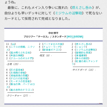
ょうね。
最後に、これもメイン入り争いに敗れた《
燃えさし呑み
》が、
自分よりも早いデッキに対して《
ミジウムの迫撃砲
》で死なない
カードとして採用されて完成となりました。
中村 修平
プロツアー「テーロス」 / スタンダード
[MO]
[ARENA]
11 《
山
》
2 《
パーフォロスの槌
》
2 《
燃えさし呑み
》
4 《
ニクスの祭殿、ニクソ
4 《
ドムリ・ラーデ
》
2 《
ショック
》
ス
》
2 《
歓楽者ゼナゴス
》
4 《
ミジウムの迫撃砲
》
4 《
踏み鳴らされる地
》
2 《
破壊的な享楽
》
4 《
奔放の神殿
》
-呪文（8）-
1 《
漸増爆弾
》
2 《
グルールのギルド門
》
2 《
神々の憤怒
》
2 《
紅蓮の達人チャンド
-土地（25）-
ラ
》
4 《
灰の盲信者
》
-サイドボード（15）-
4 《
炎樹族の使者
》
4 《
凍結燃焼の奇魔
》
4 《
ボロスの反攻者
》
4 《
モーギスの狂信者
》
3 《
鍛冶の神、パーフォロ
ス
》
4 《
嵐の息吹のドラゴン
》
-クリーチャー（27）-