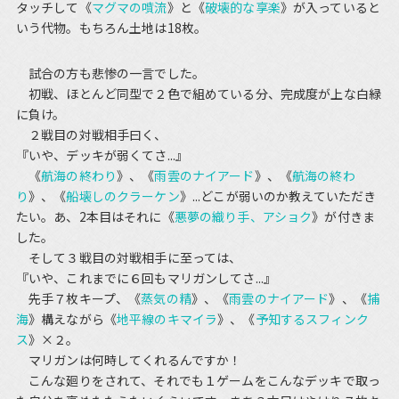
タッチして《
マグマの噴流
》と《
破壊的な享楽
》が入っていると
いう代物。もちろん土地は18枚。
試合の方も悲惨の一言でした。
初戦、ほとんど同型で２色で組めている分、完成度が上な白緑
に負け。
２戦目の対戦相手曰く、
『いや、デッキが弱くてさ...』
《
航海の終わり
》、《
雨雲のナイアード
》、《
航海の終わ
り
》、《
船壊しのクラーケン
》...どこが弱いのか教えていただき
たい。あ、2本目はそれに《
悪夢の織り手、アショク
》が付きま
した。
そして３戦目の対戦相手に至っては、
『いや、これまでに６回もマリガンしてさ...』
先手７枚キープ、《
蒸気の精
》、《
雨雲のナイアード
》、《
捕
海
》構えながら《
地平線のキマイラ
》、《
予知するスフィンク
ス
》×２。
マリガンは何時してくれるんですか！
こんな廻りをされて、それでも１ゲームをこんなデッキで取っ