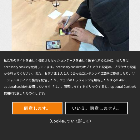
私たちのサイトを正しく機能させセッションデータを正しく匿名化するために、私たちは
necessary cookieを使用しています。necessary cookieのオプトアウト設定は、ブラウザの設定
から行ってください。また、お客さま１人１人に合ったコンテンツや広告をご提供したり、ソ
ーシャルメディアの機能を配信したり、ウェブのトラフィックを解析したりするために、
optional cookieも使用しています 「はい、同意します」をクリックすると、optional Cookieの
使用に同意したものとします。
同意します。
いいえ、同意しません。
ニコニコ生放送でのプレゼント、特製トークン・カードにサイン
中のルイス
（Cookieについて
詳しく
）