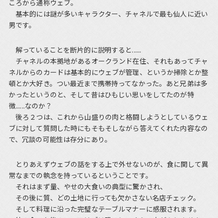
ころから通称ウェブ。
基本的には謎が多いキャラクター、チャネルで最も仙人に近い
男です。
解っていることを断片的に説明すると......
チャネルの本拠地があるオークランド在住、それもあってチャ
ネルからのカードは基本的にウェブが管理、というか掃除とか整
頓とか大好き。つい最近まで携帯持ってなかった。あと兄弟は多
かったというのと、そして昔はひもじい思いをしてたのが特
徴......なのか？
後ろ２つは、これから山盛りの肉と格闘しようとしているウェ
ブに対して質問した時にもそもそしながら答えてくれた内容なの
で、冗談の可能性は存分にあり。
とりあえずウェブの話をする上で外せないのが、食に関して異
常なまでの執念を持っているということです。
それはまず量、やせの大食いの典型に驚かされ、
その後に質、どの土地に行っても欠かさない名店チェック。
そして料理に沿った完璧なテーブルマナーに感服されます。