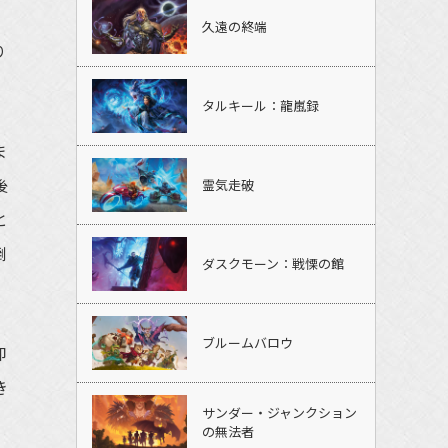
久遠の終端
り
。
タルキール：龍嵐録
ま
後
霊気走破
と
倒
ダスクモーン：戦慄の館
ブルームバロウ
仰
き
サンダー・ジャンクション
、
の無法者