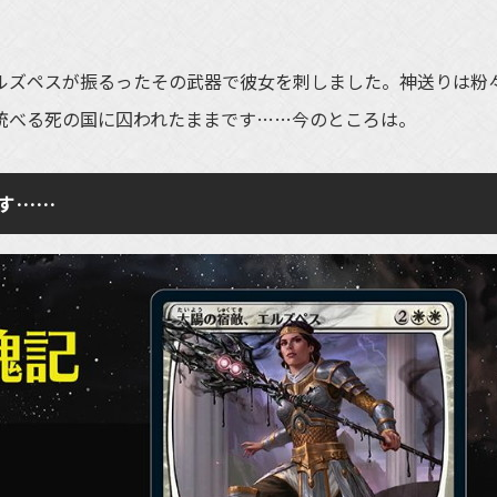
ズペスが振るったその武器で彼女を刺しました。神送りは粉
統べる死の国に囚われたままです……今のところは。
す……