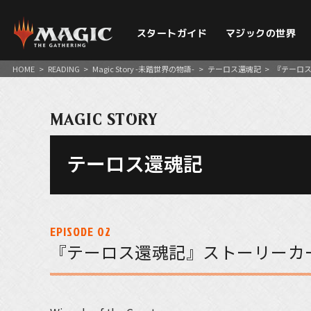
スタートガイド
マジックの世界
HOME
>
READING
>
Magic Story -未踏世界の物語-
>
テーロス還魂記
>
『テーロ
MAGIC STORY
テーロス還魂記
EPISODE 02
『テーロス還魂記』ストーリーカ