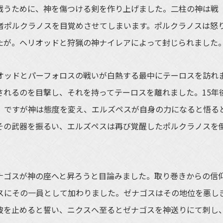
うために、神を傷つける剣を作り上げました。二柱の神は戦
者ポルクラノスを目覚めさせてしまいます。ポルクラノスは怒
たが。ヘリオッドと狩猟の神ナイレアによって封じられました
ッドとパーフォロスの戦いが白熱する最中にテーロスを訪れ
されるのを目撃し、それを持ってテーロスを離れました。15年
。ですが神は態度を変え、エルズペスが自身の力になると悟る
その武器を振るい、エルズペスは再び覚醒したポルクラノスを
ゴスが神の座へと昇ろうと目論みました。取り巻きからの信
スにその一員として加わりました。ゼナゴスはその地位を悪し
彼を止めると誓い、ニクスへ至るとゼナゴスを神送りにて刺し