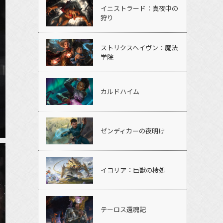
イニストラード：真夜中の
狩り
ストリクスヘイヴン：魔法
学院
カルドハイム
ゼンディカーの夜明け
イコリア：巨獣の棲処
テーロス還魂記