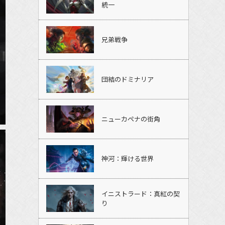
統一
兄弟戦争
団結のドミナリア
ニューカペナの街角
神河：輝ける世界
イニストラード：真紅の契
り