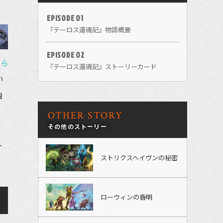
EPISODE 01
『テーロス還魂記』物語概要
EPISODE 02
ちら
『テーロス還魂記』ストーリーカード
い
瞬
OTHER STORY
その他のストーリー
ー
ストリクスヘイヴンの秘密
ローウィンの昏明