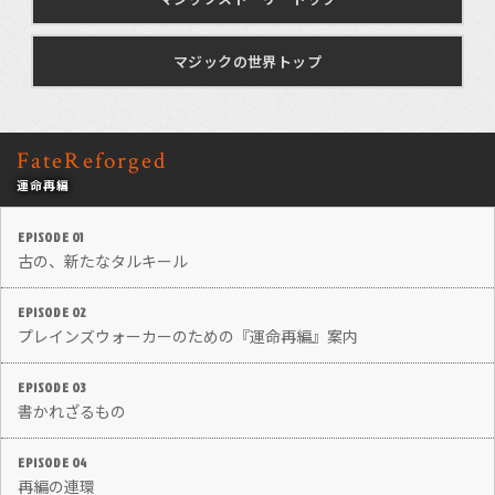
マジックの世界トップ
FateReforged
運命再編
EPISODE 01
古の、新たなタルキール
EPISODE 02
プレインズウォーカーのための『運命再編』案内
EPISODE 03
書かれざるもの
EPISODE 04
再編の連環