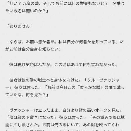
「無い？ 九度の戦、そしてお前には何の栄誉もないと？ 名乗り
たい戦名は無いのか？」
「ありません」
「ならば、お前は愚か者だ。私は自分が何者かを知っている、だ
がお前は自分自身を知らない」
彼は再び気色ばんだが、この時はあえて何も言わなかった。
彼女は彼の隣の戦士へと身体を向けた。「クル・ヴァッシャ
ー」 彼女は言った。「お前は今日この『柔らかな踵』の隣で戦っ
ていたな。何を見た？」
ヴァッシャーは立ったまま、自分より背の高いオークを見た。
「俺は龍の下敷きになった」 彼女は言った。「その重みで俺は地
面に押し潰された。お前は俺の隣にいて、あの獣を殴ってくれ