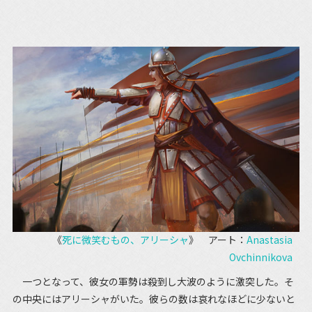
《
死に微笑むもの、アリーシャ
》 アート：
Anastasia
Ovchinnikova
一つとなって、彼女の軍勢は殺到し大波のように激突した。そ
の中央にはアリーシャがいた。彼らの数は哀れなほどに少ないと