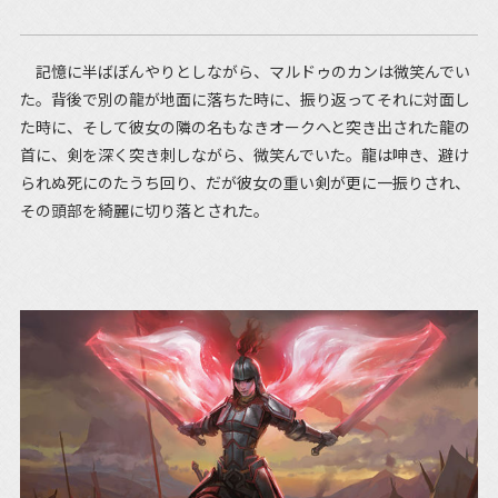
記憶に半ばぼんやりとしながら、マルドゥのカンは微笑んでい
た。背後で別の龍が地面に落ちた時に、振り返ってそれに対面し
た時に、そして彼女の隣の名もなきオークへと突き出された龍の
首に、剣を深く突き刺しながら、微笑んでいた。龍は呻き、避け
られぬ死にのたうち回り、だが彼女の重い剣が更に一振りされ、
その頭部を綺麗に切り落とされた。