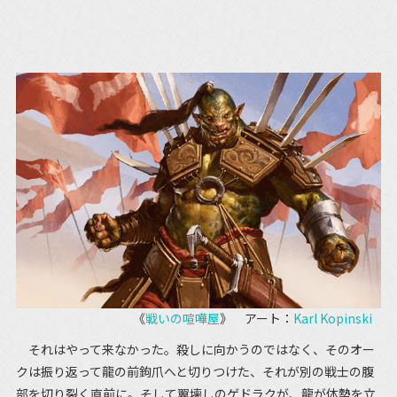
《
戦いの喧嘩屋
》 アート：
Karl Kopinski
それはやって来なかった。殺しに向かうのではなく、そのオー
クは振り返って龍の前鉤爪へと切りつけた、それが別の戦士の腹
部を切り裂く直前に。そして翼壊しのゲドラクが、龍が体勢を立