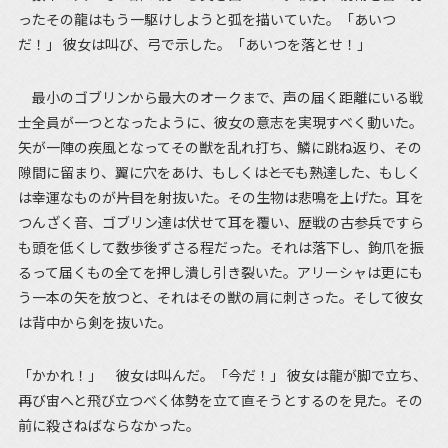
ったその龍はもう一駆けしようと弧を描いていた。「あいつ
だ！」 彼女は叫び、弓で示した。「あいつを落とせ！」
最小のゴブリンから最大のオークまで、声の届く距離にいる戦
士全員が一つとなったように、彼女の意志を実現すべく動いた。
矢が一陣の疾風となってその獣を乱れ打ち、鱗に跳ね返り、その
隙間に留まり、翼に穴をあけ、もしくは――とても熟達した、もしく
は幸運なものが――片目を射抜いた。その生物は悲鳴を上げた。耳を
つんざく音、ゴブリン達は伏せて耳を覆い、歴戦の古参兵ですら
も頭を低くして数歩後ずさる程だった。それは落下し、鉤爪を振
るって届くもの全てを押し潰し引き裂いた。アリーシャは更にも
う一本の矢を放つと、それはその獣の肩に刺さった。そして彼女
は背中から剣を抜いた。
「かかれ！」 彼女は叫んだ。「今だ！」 彼女は龍が脚で立ち、
再び宙へと飛び立つべく体勢を立て直そうとするのを見た。その
前に殺さねばならなかった。