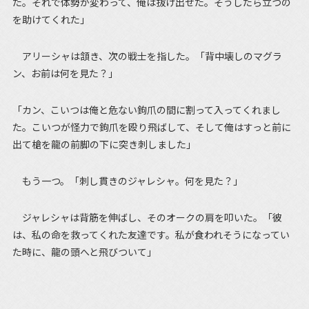
た。それで体勢が変わって、俺は抜け出せた。そうしたら立つの
を助けてくれた」
アリーシャは頷き、次の戦士を指した。「背中壊しのマグラ
ン、お前は何を見た？」
「カン、こいつは俺と危ない鉤爪の間に割って入ってくれまし
た。こいつが怪力で鉤爪を殴り飛ばして、そして俺はすっと前に
出て槍を龍の前脚の下に突き刺しました」
もう一つ。「刺し貫きのジャレシャ。何を見た？」
ジャレシャは背筋を伸ばし、そのオークの肩を叩いた。「彼
は、私の命を救ってくれた友達です。私が食われそうになってい
た時に、龍の頭へと飛びついて」