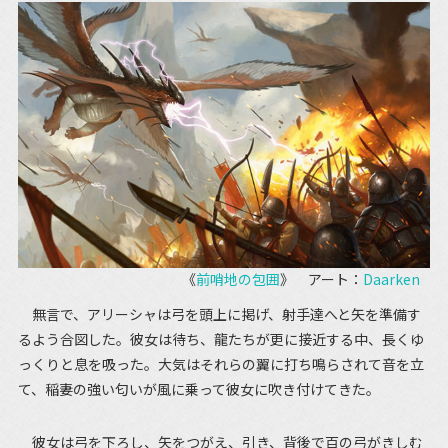
《
前哨地の包囲
》 アート：
Daarken
無言で、アリーシャは弓を頭上に掲げ、射手達へと矢を準備す
るよう合図した。彼女は待ち、龍たちが更に接近する中、長くゆ
っくりと息を吸った。大気はそれらの翼に打ち鳴らされて音を立
て、稲妻の強い匂いが風に乗って彼女に吹き付けてきた。
彼女は弓を下ろし、矢をつがえ、引き、背後で百の弓がきしむ