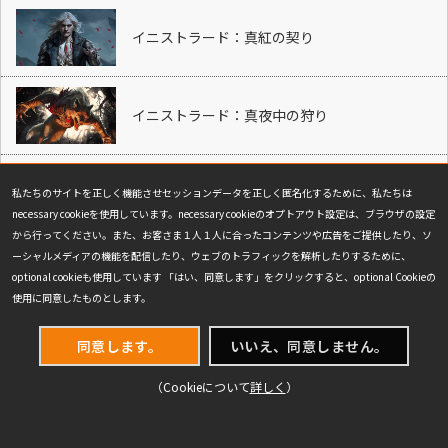
イニストラード：真紅の契り
イニストラード：真夜中の狩り
ストリクスヘイヴン：魔法学院
私たちのサイトを正しく機能させセッションデータを正しく匿名化するために、私たちは
necessary cookieを使用しています。necessary cookieのオプトアウト設定は、ブラウザの設定
から行ってください。また、お客さま１人１人に合ったコンテンツや広告をご提供したり、ソ
ーシャルメディアの機能を配信したり、ウェブのトラフィックを解析したりするために、
カルドハイム
optional cookieも使用しています 「はい、同意します」をクリックすると、optional Cookieの
使用に同意したものとします。
同意します。
いいえ、同意しません。
ゼンディカーの夜明け
（Cookieについて
詳しく
）
イコリア：巨獣の棲処