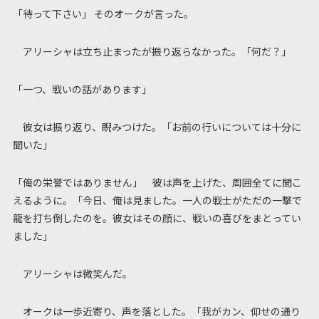
「待って下さい」 そのオークが言った。
アリーシャは立ち止まったが振り返らなかった。「何だ？」
「一つ、戦いの話があります」
彼女は振り返り、睨みつけた。「お前の行いについては十分に
聞いた」
「俺の栄誉ではありません」 彼は声を上げた、周囲全てに聞こ
えるように。「今日、俺は見ました。一人の戦士がただの一撃で
龍を打ち倒したのを。彼女はその顔に、戦いの喜びをまとってい
ました」
アリーシャは微笑んだ。
オークは一歩近寄り、声を落とした。「我がカン、仰せの通り