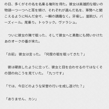
の日、多くがその名を名乗る権利を得た。彼女は英雄的な戦いの
物語一つ一つへと耳を傾け、それぞれが選んだ名を、軍勢へと聞
こえるように叫んだ――全て、一瞬の躊躇なく。牙壊し。崖跳び。バ
ーズィール。尾乗り。トゥラック。ヴァラシュ。
ついに彼女の隣で戦った、そして彼女へと勇敢にも問いかけた
あのオークの番が来た。
「お前」 彼女は言った。「何度の戦を戦ってきた？」
彼は硬直したように立って、彼女と目を合わせるのではなくそ
の頭の向こうを見ていた。「九つです」
「では、今日どのような栄誉の行いを成し遂げた？」
「ありません、カン」