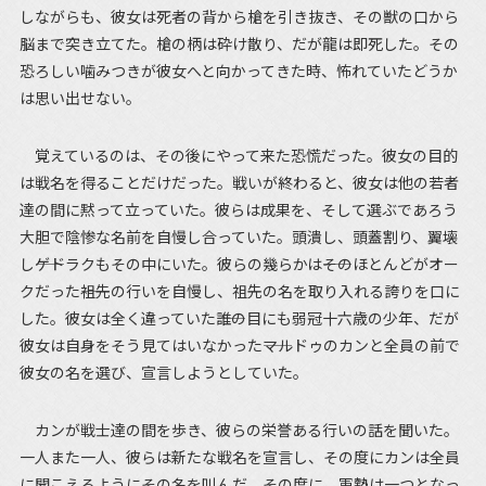
しながらも、彼女は死者の背から槍を引き抜き、その獣の口から
脳まで突き立てた。槍の柄は砕け散り、だが龍は即死した。その
恐ろしい噛みつきが彼女へと向かってきた時、怖れていたどうか
は思い出せない。
覚えているのは、その後にやって来た恐慌だった。彼女の目的
は戦名を得ることだけだった。戦いが終わると、彼女は他の若者
達の間に黙って立っていた。彼らは成果を、そして選ぶであろう
大胆で陰惨な名前を自慢し合っていた。頭潰し、頭蓋割り、翼壊
し――ゲドラクもその中にいた。彼らの幾らかは――そのほとんどがオー
クだった――祖先の行いを自慢し、祖先の名を取り入れる誇りを口に
した。彼女は全く違っていた――誰の目にも弱冠十六歳の少年、だが
彼女は自身をそう見てはいなかった――マルドゥのカンと全員の前で
彼女の名を選び、宣言しようとしていた。
カンが戦士達の間を歩き、彼らの栄誉ある行いの話を聞いた。
一人また一人、彼らは新たな戦名を宣言し、その度にカンは全員
に聞こえるようにその名を叫んだ。その度に、軍勢は一つとなっ