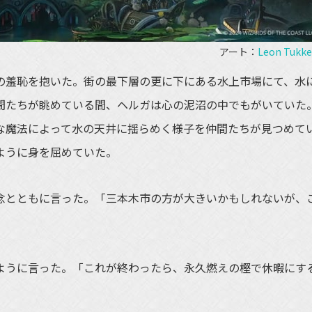
アート：
Leon Tukke
羞恥を抱いた。街の最下層の更に下にある水上市場にて、水
間たちが眺めている間、ヘルガは心の泥沼の中でもがいていた
な魔法によって水の天井に揺らめく様子を仲間たちが見つめて
ように身を屈めていた。
とともに言った。「三本木市の方が大きいかもしれないが、
うに言った。「これが終わったら、永久燃えの樫で休暇にす