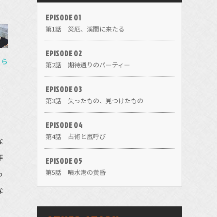
EPISODE 01
第1話 災厄、渓間に来たる
EPISODE 02
ちら
第2話 期待通りのパーティー
EPISODE 03
第3話 失ったもの、見つけたもの
EPISODE 04
第4話 占術と嵐呼び
な
作
EPISODE 05
っ
第5話 噴水港の黄昏
な