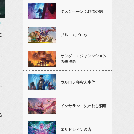
ダスクモーン：戦慄の館
r
に
ブルームバロウ
。
い
サンダー・ジャンクション
の無法者
カルロフ邸殺人事件
こ
イクサラン：失われし洞窟
る
エルドレインの森