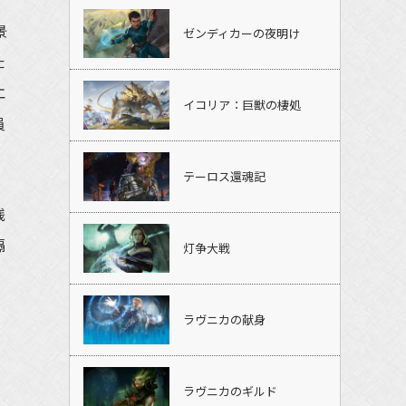
景
ゼンディカーの夜明け
た
エ
イコリア：巨獣の棲処
員
テーロス還魂記
桟
隔
灯争大戦
ラヴニカの献身
ラヴニカのギルド