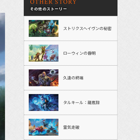
OTHER STORY
その他のストーリー
ストリクスヘイヴンの秘密
ローウィンの昏明
久遠の終端
タルキール：龍嵐録
霊気走破