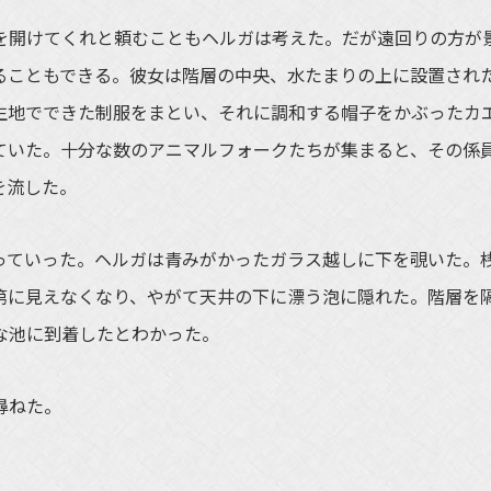
開けてくれと頼むこともヘルガは考えた。だが遠回りの方が
ることもできる。彼女は階層の中央、水たまりの上に設置され
生地でできた制服をまとい、それに調和する帽子をかぶったカ
ていた。十分な数のアニマルフォークたちが集まると、その係
を流した。
ていった。ヘルガは青みがかったガラス越しに下を覗いた。
第に見えなくなり、やがて天井の下に漂う泡に隠れた。階層を
な池に到着したとわかった。
尋ねた。