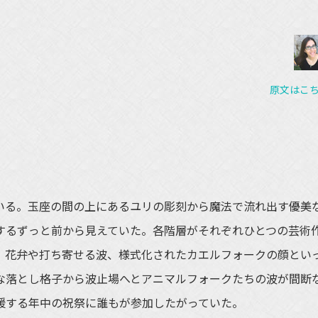
原文はこ
る。玉座の間の上にあるユリの彫刻から魔法で流れ出す優美
するずっと前から見えていた。各階層がそれぞれひとつの芸術
は、花弁や打ち寄せる波、様式化されたカエルフォークの顔とい
な落とし格子から波止場へとアニマルフォークたちの波が間断
援する年中の祝祭に誰もが参加したがっていた。