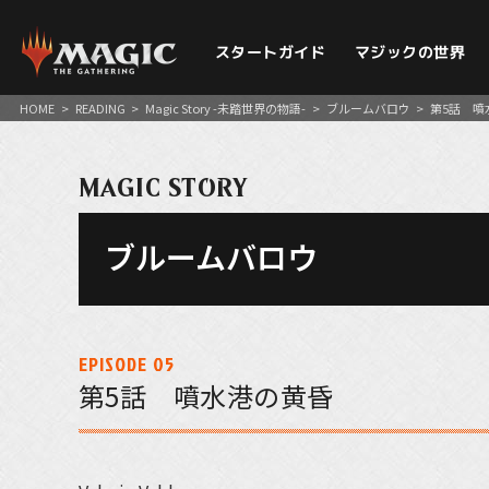
スタートガイド
マジックの世界
HOME
>
READING
>
Magic Story -未踏世界の物語-
>
ブルームバロウ
>
第5話 噴
MAGIC STORY
ブルームバロウ
EPISODE 05
第5話 噴水港の黄昏