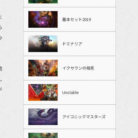
よ
基本セット2019
ら
ひ
ドミナリア
流
イクサランの相克
し
が
Unstable
アイコニックマスターズ