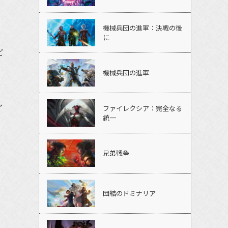
機械兵団の進軍：決戦の後
に
ど
機械兵団の進軍
し
ファイレクシア：完全なる
統一
兄弟戦争
団結のドミナリア