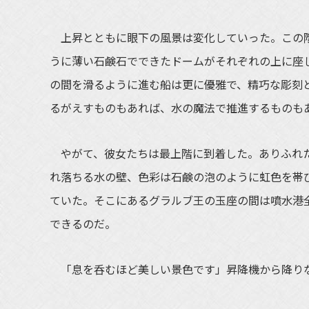
上昇とともに眼下の風景は変化していった。この階
うに薄い石鹸石でできたドームがそれぞれの上に座
の間を滑るように進む船は更に優雅で、精巧な彫刻
るがえすものもあれば、水の魔法で推進するものも
やがて、彼女たちは最上階に到着した。ありふれた
れ落ちる水の壁、色彩は石鹸の泡のように虹色を帯
ていた。そこにあるグラルブ王の玉座の間は噴水港
できるのだ。
「息を呑むほど美しい景色です」昇降機から降り