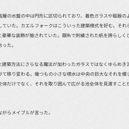
層の水盤の中は円形に区切られており、着色ガラスや磁器の
していた。カエルフォークはこういった建築様式を好む。それ
と豪華な装飾が施されていた。銀糸で刺繍された帆を誇らしく
あった。
建築方法にさらなる魔法が加わった――ガラスではなくゆらめき
びて移り変わる。幾つもの小さな噴水は中央の巨大なそれを模
全体だけでなく、それを取り囲んで広がる池全体を見渡すこと
ながらメイブルが言った。