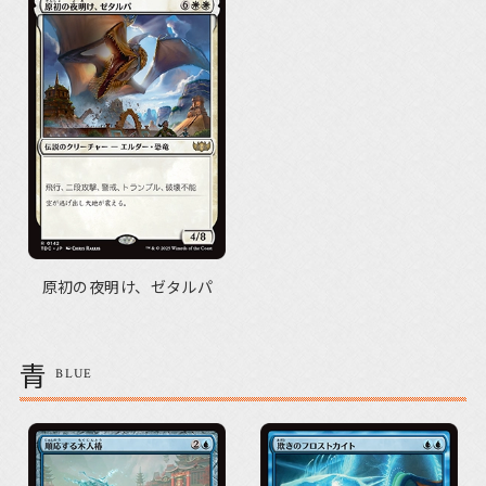
原初の夜明け、ゼタルパ
青
BLUE