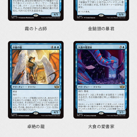
霧の卜占師
金鎚頭の暴君
卓絶の龍
大食の愛書家