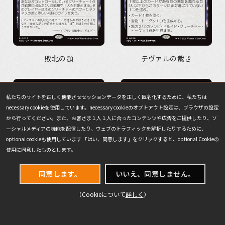
敗北の顎
テヴァルの裁き
私たちのサイトを正しく機能させセッションデータを正しく匿名化するために、私たちは
necessary cookieを使用しています。necessary cookieのオプトアウト設定は、ブラウザの設定
から行ってください。また、お客さま１人１人に合ったコンテンツや広告をご提供したり、ソ
ーシャルメディアの機能を配信したり、ウェブのトラフィックを解析したりするために、
optional cookieも使用しています 「はい、同意します」をクリックすると、optional Cookieの
使用に同意したものとします。
同意します。
いいえ、同意しません。
（Cookieについて
詳しく
）
鱗弾き
死者迎え