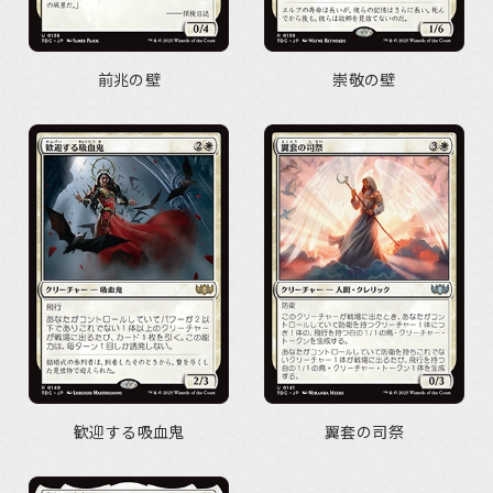
前兆の壁
崇敬の壁
歓迎する吸血鬼
翼套の司祭