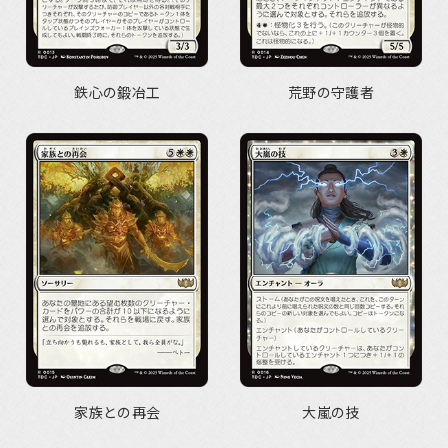
鉄心の鍛冶工
荒野の守護者
家族との再会
大嵐の技