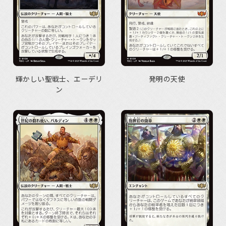
輝かしい聖戦士、エーデリ
発明の天使
ン