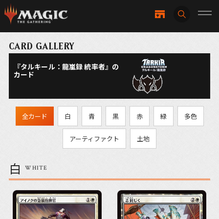
CARD GALLERY
『タルキール：龍嵐録 統率者』の
カード
全カード
白
青
黒
赤
緑
多色
アーティファクト
土地
白
WHITE