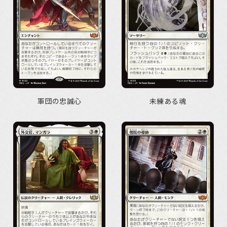
軍団の忠誠心
未練ある魂