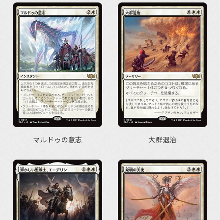
マルドゥの意志
大群退治