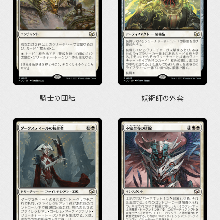
騎士の団結
妖術師の外套