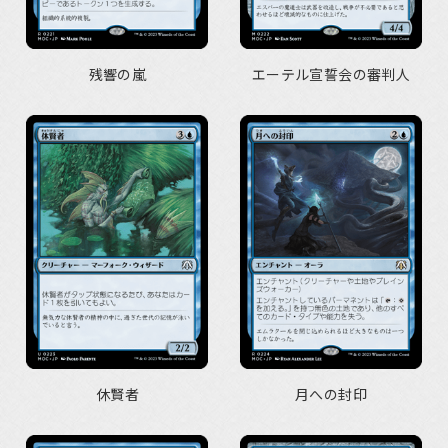
残響の嵐
エーテル宣誓会の審判人
休賢者
月への封印