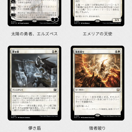
太陽の勇者、エルズペス
エメリアの天使
儚き盾
強者破り