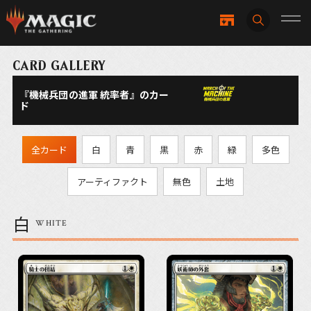
CARD GALLERY
『機械兵団の進軍 統率者』のカー
ド
全カード
白
青
黒
赤
緑
多色
アーティファクト
無色
土地
白
WHITE