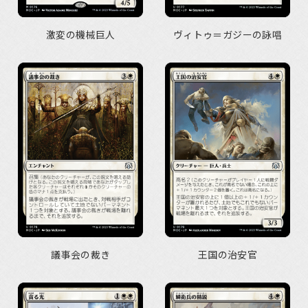
激変の機械巨人
ヴィトゥ＝ガジーの詠唱
議事会の裁き
王国の治安官