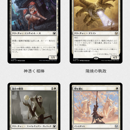
神憑く相棒
陽焼の執政