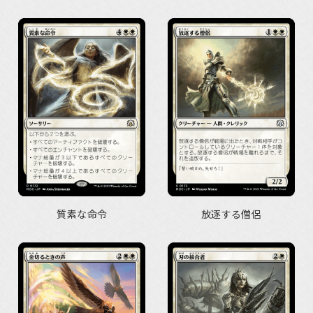
質素な命令
放逐する僧侶