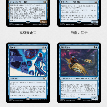
高級競走車
蹄音の伝令