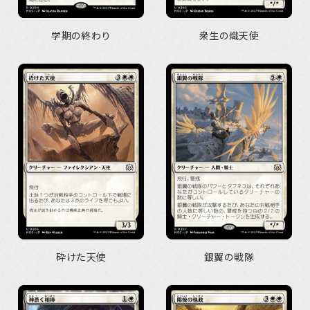
学期の終わり
衆生の熾天使
砕けた天使
銀翼の戦隊