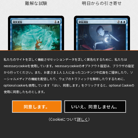
難解な試験
明日からの引き寄せ
私たちのサイトを正しく機能させセッションデータを正しく匿名化するために、私たちは
necessary cookieを使用しています。necessary cookieのオプトアウト設定は、ブラウザの設定
から行ってください。また、お客さま１人１人に合ったコンテンツや広告をご提供したり、ソ
ーシャルメディアの機能を配信したり、ウェブのトラフィックを解析したりするために、
optional cookieも使用しています 「はい、同意します」をクリックすると、optional Cookieの
使用に同意したものとします。
現実変容
解析調査
同意します。
いいえ、同意しません。
（Cookieについて
詳しく
）