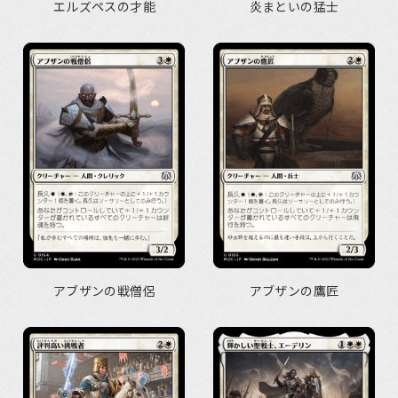
エルズペスの才能
炎まといの猛士
アブザンの戦僧侶
アブザンの鷹匠