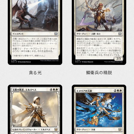
貪る光
鱗衛兵の精鋭