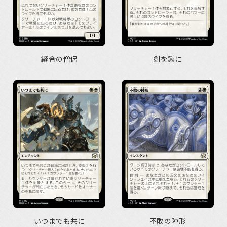
縫合の僧侶
剣を鍬に
いつまでも共に
不敗の陣形