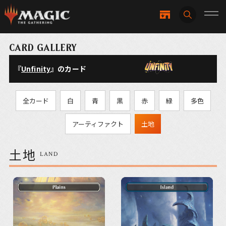
CARD GALLERY
『
Unfinity
』のカード
全カード
白
青
黒
赤
緑
多色
アーティファクト
土地
土地
LAND