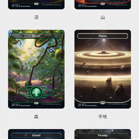
沼
山
森
平地