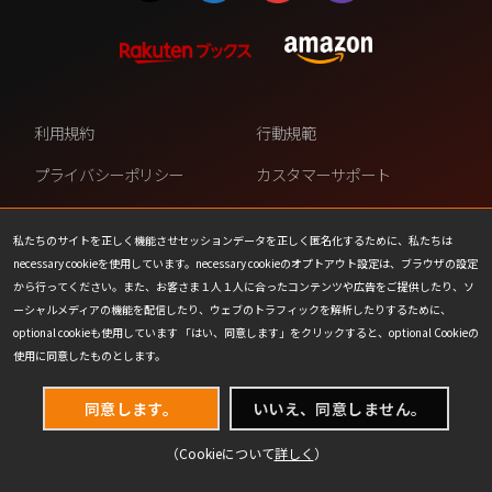
利用規約
行動規範
プライバシーポリシー
カスタマーサポート
ファンコンテンツ・ポリシー
個人情報の販売や共有を許可し
ない
私たちのサイトを正しく機能させセッションデータを正しく匿名化するために、私たちは
necessary cookieを使用しています。necessary cookieのオプトアウト設定は、ブラウザの設定
COOKIE
プレスリリース
から行ってください。また、お客さま１人１人に合ったコンテンツや広告をご提供したり、ソ
ーシャルメディアの機能を配信したり、ウェブのトラフィックを解析したりするために、
会社情報
お問い合わせ
optional cookieも使用しています 「はい、同意します」をクリックすると、optional Cookieの
使用に同意したものとします。
同意します。
いいえ、同意しません。
（Cookieについて
詳しく
）
(C) 1993-2026 Wizards of the Coast LLC,