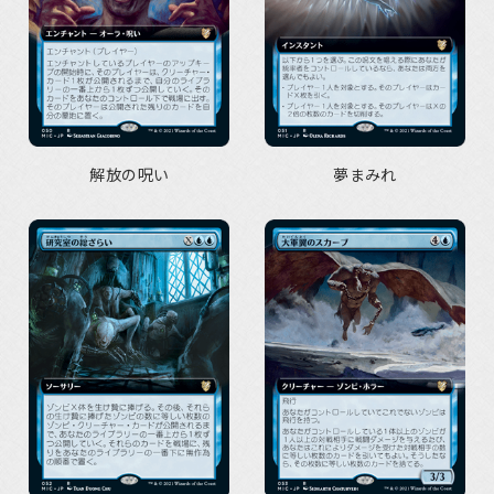
解放の呪い
夢まみれ