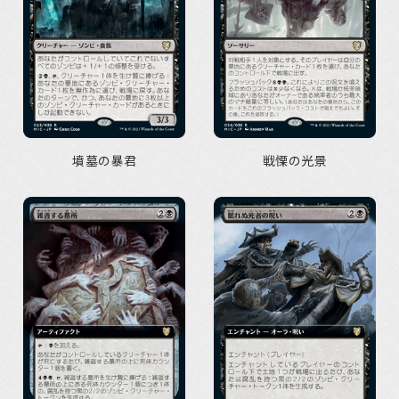
墳墓の暴君
戦慄の光景