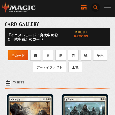
CARD GALLERY
『イニストラード：真夜中の狩
り 統率者』のカード
全カード
白
青
黒
赤
緑
多色
アーティファクト
土地
白
WHITE