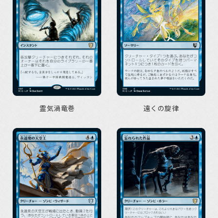
霊気渦竜巻
遠くの旋律