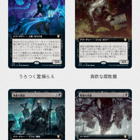
うろつく霊捕らえ
貪欲な腐敗腹