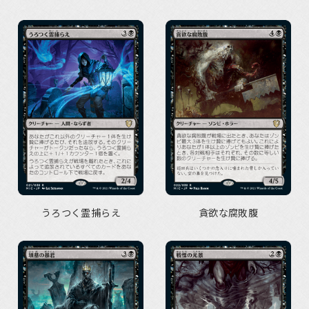
うろつく霊捕らえ
貪欲な腐敗腹