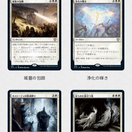
城塞の包囲
浄化の輝き