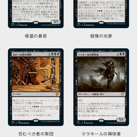
墳墓の暴君
戦慄の光景
忌むべき者の軍団
マラキールの解体者