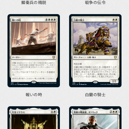
鱗衛兵の精鋭
戦争の伝令
報いの時
白蘭の騎士