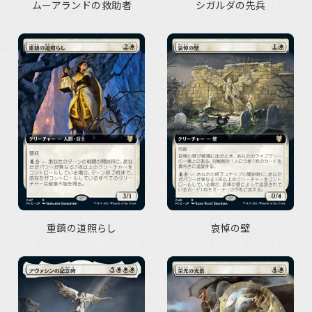
ムーアランドの救助者
シガルダの先兵
重鎮の道照らし
哀悼の壁