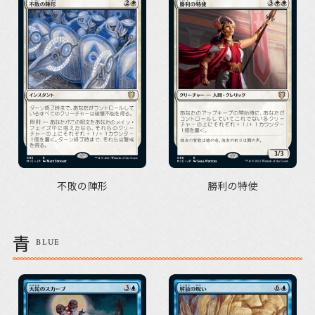
不敗の陣形
勝利の特使
青
BLUE