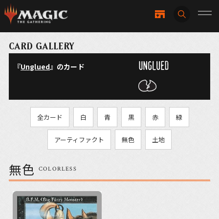
CARD GALLERY
『
Unglued
』のカード
全カード
白
青
黒
赤
緑
アーティファクト
無色
土地
無色
COLORLESS