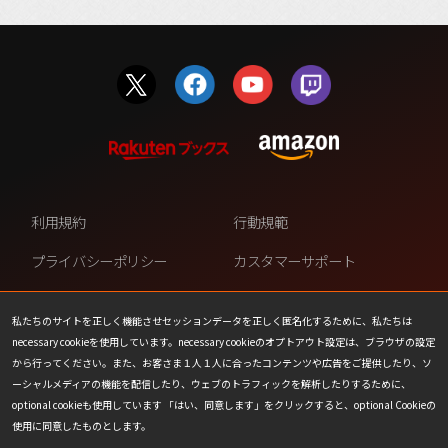
利用規約
行動規範
プライバシーポリシー
カスタマーサポート
ファンコンテンツ・ポリシー
個人情報の販売や共有を許可し
ない
私たちのサイトを正しく機能させセッションデータを正しく匿名化するために、私たちは
necessary cookieを使用しています。necessary cookieのオプトアウト設定は、ブラウザの設定
COOKIE
プレスリリース
から行ってください。また、お客さま１人１人に合ったコンテンツや広告をご提供したり、ソ
ーシャルメディアの機能を配信したり、ウェブのトラフィックを解析したりするために、
会社情報
お問い合わせ
optional cookieも使用しています 「はい、同意します」をクリックすると、optional Cookieの
使用に同意したものとします。