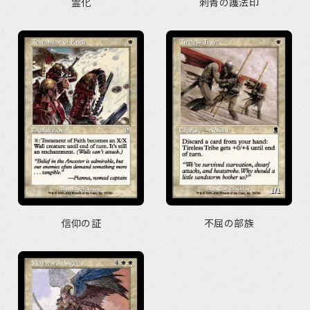
霊化
刺青の護法印
信仰の証
不屈の部族