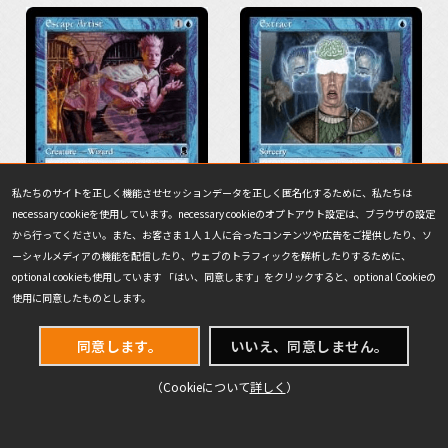
私たちのサイトを正しく機能させセッションデータを正しく匿名化するために、私たちは
necessary cookieを使用しています。necessary cookieのオプトアウト設定は、ブラウザの設定
から行ってください。また、お客さま１人１人に合ったコンテンツや広告をご提供したり、ソ
ーシャルメディアの機能を配信したり、ウェブのトラフィックを解析したりするために、
optional cookieも使用しています 「はい、同意します」をクリックすると、optional Cookieの
縄抜け名人
摘出
使用に同意したものとします。
同意します。
いいえ、同意しません。
（Cookieについて
詳しく
）