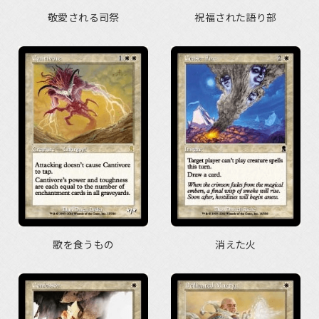
敬愛される司祭
祝福された語り部
歌を食うもの
消えた火