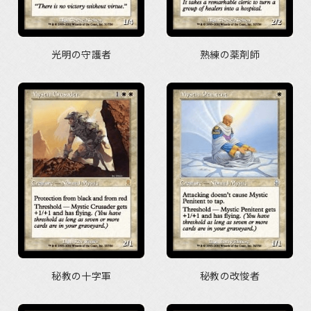
光明の守護者
熟練の薬剤師
秘教の十字軍
秘教の改悛者