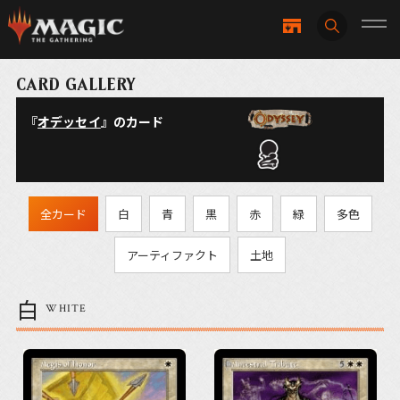
CARD GALLERY
『
オデッセイ
』のカード
全カード
白
青
黒
赤
緑
多色
アーティファクト
土地
白
WHITE