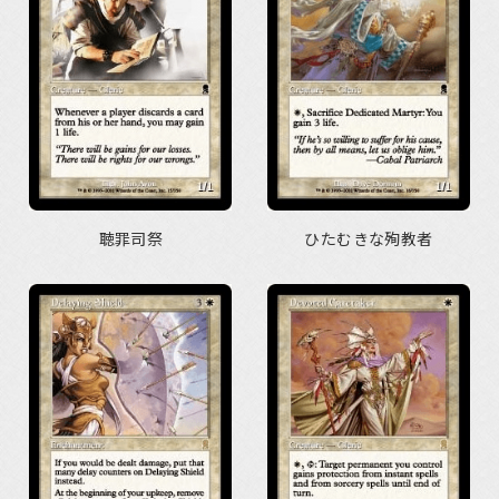
聴罪司祭
ひたむきな殉教者