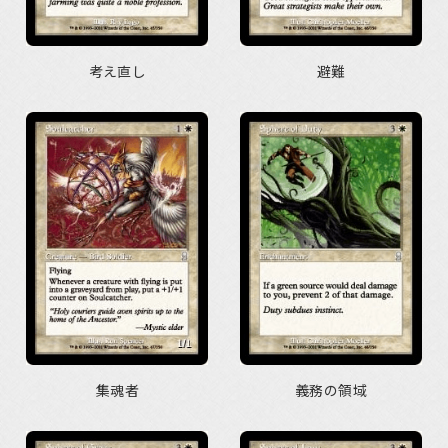
考え直し
避難
集魂者
義務の領域