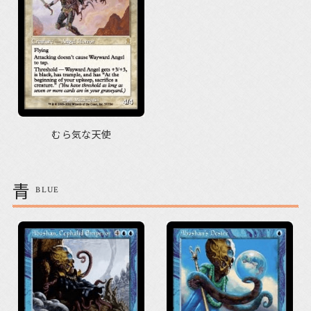
むら気な天使
青
BLUE