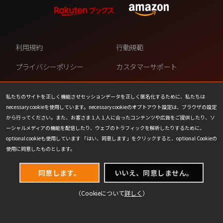
利用規約
行動規範
プライバシーポリシー
カスタマーサポート
ファンコンテンツ・ポリシー
個人情報の販売や共有を許可し
ない
私たちのサイトを正しく機能させセッションデータを正しく匿名化するために、私たちは
necessary cookieを使用しています。necessary cookieのオプトアウト設定は、ブラウザの設定
COOKIE
プレスリリース
から行ってください。また、お客さま１人１人に合ったコンテンツや広告をご提供したり、ソ
ーシャルメディアの機能を配信したり、ウェブのトラフィックを解析したりするために、
会社情報
お問い合わせ
optional cookieも使用しています 「はい、同意します」をクリックすると、optional Cookieの
使用に同意したものとします。
同意します。
いいえ、同意しません。
（Cookieについて
詳しく
）
(C) 1993-2026 Wizards of the Coast LLC,
a subsidiary of Hasbro, Inc. All Rights Reserved.