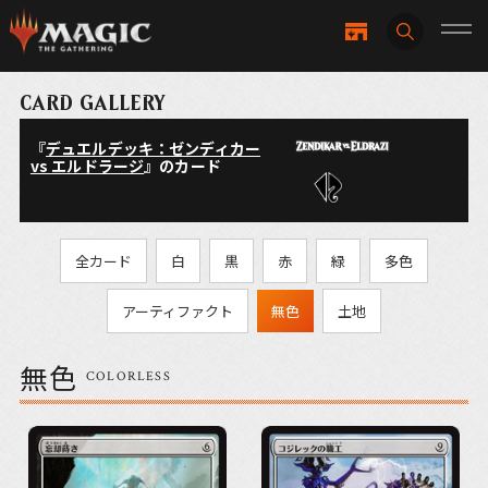
CARD GALLERY
『
デュエルデッキ：ゼンディカー
vs エルドラージ
』のカード
全カード
白
黒
赤
緑
多色
アーティファクト
無色
土地
無色
COLORLESS