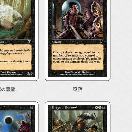
沼の悪霊
堕落