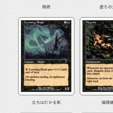
強欲
虚ろの
立ちはだかる影
偏頭