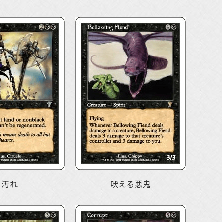
汚れ
吠える悪鬼