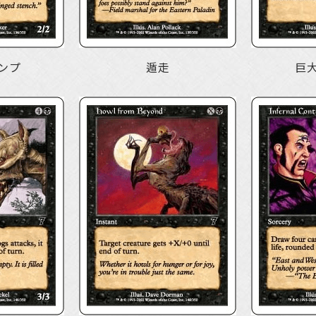
ンプ
遁走
巨