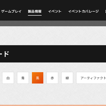
イベントカバレージ
ゲームプレイ
製品情報
イベント
ード
白
青
黒
赤
緑
アーティファク