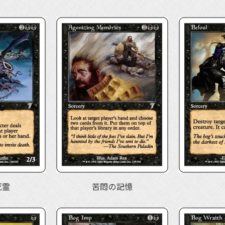
死霊
苦悶の記憶