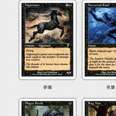
夢魔
夜襲