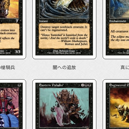
の槍騎兵
闇への追放
真