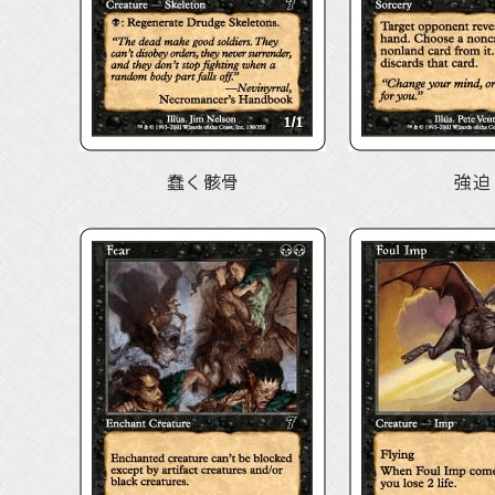
蠢く骸骨
強迫