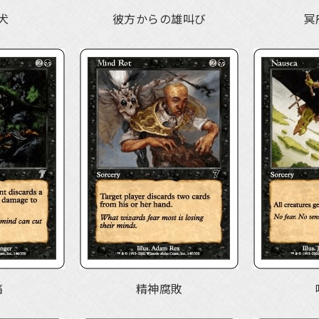
犬
彼方からの雄叫び
冥
痛
精神腐敗