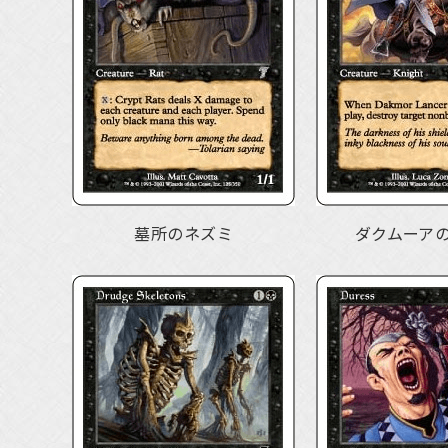
墓所のネズミ
ダクムーア