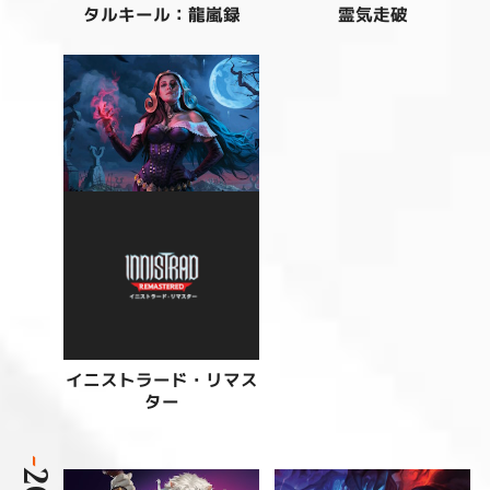
タルキール：龍嵐録
霊気走破
イニストラード・リマス
ター
-