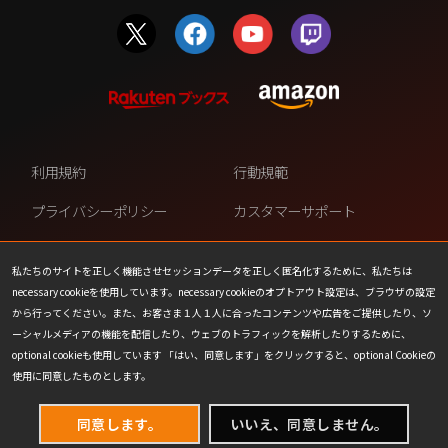
利用規約
行動規範
プライバシーポリシー
カスタマーサポート
ファンコンテンツ・ポリシー
個人情報の販売や共有を許可し
ない
私たちのサイトを正しく機能させセッションデータを正しく匿名化するために、私たちは
necessary cookieを使用しています。necessary cookieのオプトアウト設定は、ブラウザの設定
COOKIE
プレスリリース
から行ってください。また、お客さま１人１人に合ったコンテンツや広告をご提供したり、ソ
ーシャルメディアの機能を配信したり、ウェブのトラフィックを解析したりするために、
会社情報
お問い合わせ
optional cookieも使用しています 「はい、同意します」をクリックすると、optional Cookieの
使用に同意したものとします。
同意します。
いいえ、同意しません。