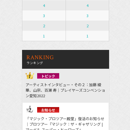
4
4
3
3
2
2
1
1
RANKING
ランキング
トピック
アーティストインタビュー・その２：加藤 綾
華、山宗、百瀬 寿｜プレイヤーズコンベンショ
ン愛知2022
お知らせ
「マジック・プロツアー殿堂」復活のお知らせ
｜プロツアー『マジック：ザ・ギャザリング |
マーベル スーパー・ヒーローズ』