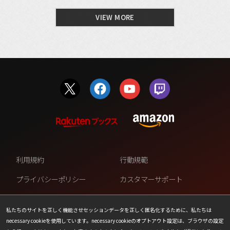
VIEW MORE
利用規約
行動規範
プライバシーポリシー
カスタマーサポート
ファンコンテンツ・ポリシー
個人情報の販売や共有を許可し
ない
私たちのサイトを正しく機能させセッションデータを正しく匿名化するために、私たちは
necessary cookieを使用しています。necessary cookieのオプトアウト設定は、ブラウザの設定
COOKIE
プレスリリース