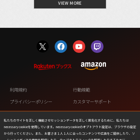
VIEW MORE
利用規約
行動規範
プライバシーポリシー
カスタマーサポート
ファンコンテンツ・ポリシー
個人情報の販売や共有を許可し
ない
私たちのサイトを正しく機能させセッションデータを正しく匿名化するために、私たちは
necessary cookieを使用しています。necessary cookieのオプトアウト設定は、ブラウザの設定
COOKIE
プレスリリース
から行ってください。また、お客さま１人１人に合ったコンテンツや広告をご提供したり、ソ
ーシャルメディアの機能を配信したり、ウェブのトラフィックを解析したりするために、