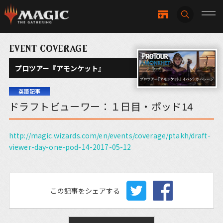
EVENT COVERAGE
プロツアー『アモンケット』
英語記事
ドラフトビューワー：１日目・ポッド14
http://magic.wizards.com/en/events/coverage/ptakh/draft-
viewer-day-one-pod-14-2017-05-12
この記事をシェアする