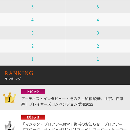
5
5
4
4
3
3
2
2
1
1
RANKING
ランキング
トピック
アーティストインタビュー・その２：加藤 綾華、山宗、百瀬
寿｜プレイヤーズコンベンション愛知2022
お知らせ
「マジック・プロツアー殿堂」復活のお知らせ｜プロツアー
『マジック：ザ・ギャザリング | マーベル スーパー・ヒーロー