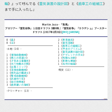
輪
》』って呼んでる《
霊気装置の設計図
》と《
歯車工の組細工
》
まで手に入ったし」
Martin Juza - 「青黒」
プロツアー『霊気紛争』１日目ドラフト 3勝0敗 / 『霊気紛争』『カラデシュ』ブースター
ドラフト (2017年2月3日)
[MO]
[ARENA]
8 《
島
》
2 《
悪意器具
》
8 《
沼
》
1 《
霊気溶融
》
1 《
歯車工の組細工
》
-土地（16）-
1 《
予言のプリズム
》
1 《
霊気装置の設計図
》
1 《
増強自動機械
》
2 《
テゼレットの手法
》
1 《
商人の荷運び
》
1 《
残酷な決断
》
1 《
才気ある霊基体
》
1 《
果敢な爆破
》
1 《
光り物集めの鶴
》
1 《
当然の結論
》
1 《
金属ミミック
》
1 《
溶接自動機械
》
-呪文（11）-
1 《
戦利品の魔道士
》
1 《
警戒自動機械
》
1 《
武器作り狂
》
1 《
砦の発明者
》
3 《
歯車襲いの海蛇
》
-クリーチャー（13）-