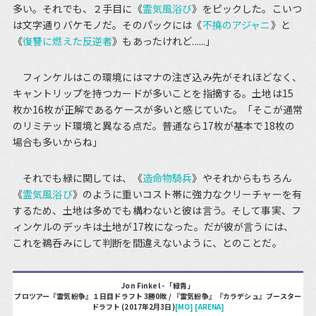
多い。それでも、２手目に《
霊気風浴び
》をピックした。こいつ
は文字通りバケモノだ。そのパックには《
不撓のアジャニ
》と
《
復讐に燃えた反逆者
》もあったけれど......」
フィンケルはこの環境にはマナの注ぎ込み先がそれほどなく、
キャントリップを持つカードが多いことを指摘する。土地は15
枚か16枚が正解であるケースが多いと感じていた。「そこが通常
のリミテッド環境と異なる点だ。普通なら17枚が基本で18枚の
場合も多いからね」
それでも緑に関しては、《
造命物騎兵
》やそれからもちろん
《
霊気風浴び
》のように重いコスト帯に強力なクリーチャーを有
するため、土地は多めでも構わないと彼は言う。そして事実、フ
ィンケルのデッキは土地が17枚になった。だが彼が言うには、
これを鵜呑みにして判断を間違えないように、とのことだ。
Jon Finkel - 「緑青」
プロツアー『霊気紛争』１日目ドラフト 3勝0敗 / 『霊気紛争』『カラデシュ』ブースター
ドラフト (2017年2月3日)
[MO]
[ARENA]