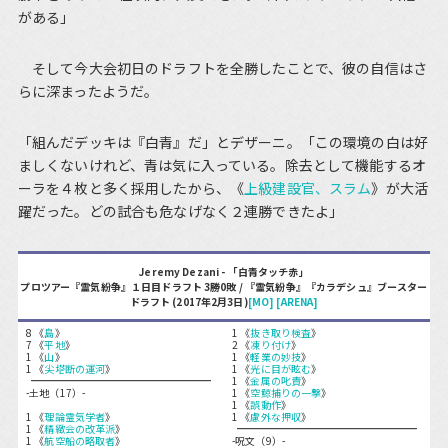
がある」
そして今大会初日のドラフトを全勝したことで、彼の自信はさ
らに深まったようだ。
「組んだデッキは『白青』だ」とデザーニ。「この環境の白は好
ましくないけれど、青は気に入っている。除去として機能するオ
ーラを４枚と多く採用したから、《
上級建設官、スラム
》が大活
躍だった。どの試合も危なげなく２連勝できたよ」
Jeremy Dezani - 「白青タッチ赤」
プロツアー『霊気紛争』１日目ドラフト 3勝0敗 / 『霊気紛争』『カラデシュ』ブースター
ドラフト (2017年2月3日)
[MO]
[ARENA]
8 《
島
》
1 《
抜き取り検査
》
7 《
平地
》
2 《
凍り付け
》
1 《
山
》
1 《
軽業の妙技
》
1 《
尖塔断の運河
》
1 《
光に目が眩む
》
1 《
金属の叱責
》
-土地（17）-
1 《
空鯨捕りの一撃
》
1 《
誤動作
》
1 《
理論霊気学者
》
1 《
慮外な押収
》
1 《
精緻会の改革派
》
1 《
航空船の略取者
》
-呪文（9）-