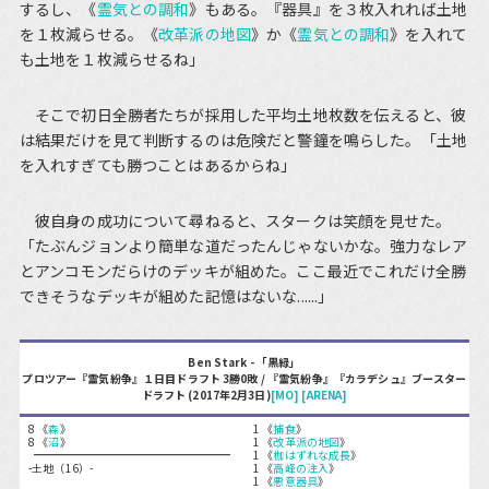
するし、《
霊気との調和
》もある。『器具』を３枚入れれば土地
を１枚減らせる。《
改革派の地図
》か《
霊気との調和
》を入れて
も土地を１枚減らせるね」
そこで初日全勝者たちが採用した平均土地枚数を伝えると、彼
は結果だけを見て判断するのは危険だと警鐘を鳴らした。「土地
を入れすぎても勝つことはあるからね」
彼自身の成功について尋ねると、スタークは笑顔を見せた。
「たぶんジョンより簡単な道だったんじゃないかな。強力なレア
とアンコモンだらけのデッキが組めた。ここ最近でこれだけ全勝
できそうなデッキが組めた記憶はないな......」
Ben Stark - 「黒緑」
プロツアー『霊気紛争』１日目ドラフト 3勝0敗 / 『霊気紛争』『カラデシュ』ブースター
ドラフト (2017年2月3日)
[MO]
[ARENA]
8 《
森
》
1 《
捕食
》
8 《
沼
》
1 《
改革派の地図
》
1 《
枷はずれな成長
》
-土地（16）-
1 《
高峰の注入
》
1 《
悪意器具
》