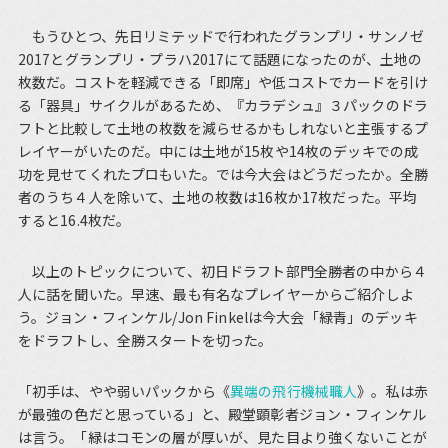
もうひとつ、先日リミテッドで行われたグランプリ・サンノゼ
2017とグランプリ・プラハ2017にて話題になったのが、土地の
枚数だ。コストを軽減できる「即席」や低コストでカードを引け
る「器具」サイクルがあるため、『カラデシュ』３パックのドラ
フトと比較して土地の枚数を減らせるかもしれないと主張するプ
レイヤーがいたのだ。中には土地が15枚や14枚のデッキでの成
功を見せてくれたプロもいた。では今大会はどうだったか。全勝
者のうち４人を除いて、土地の枚数は16枚か17枚だった。平均
すると16.4枚だ。
以上のトピックについて、初日ドラフト部門全勝者の中から４
人に話を聞いた。早速、最も有名なプレイヤーからご紹介しよ
う。ジョン・フィンケル/Jon Finkelは今大会「緑青」のデッキ
をドラフトし、全勝スタートを切った。
「初手は、やや弱いパックから《
異端の飛行機械職人
》。私は赤
が最強の色だと思っている」と、殿堂顕彰者ジョン・フィンケル
は言う。「緑はコモンの層が厚いが、見た目より強くないことが