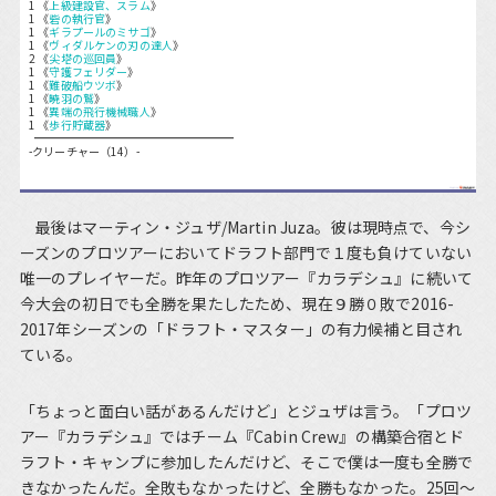
1 《
上級建設官、スラム
》
1 《
砦の執行官
》
1 《
ギラプールのミサゴ
》
1 《
ヴィダルケンの刃の達人
》
2 《
尖塔の巡回員
》
1 《
守護フェリダー
》
1 《
難破船ウツボ
》
1 《
暁羽の鷲
》
1 《
異端の飛行機械職人
》
1 《
歩行貯蔵器
》
-クリーチャー（14）-
最後はマーティン・ジュザ/Martin Juza。彼は現時点で、今シ
ーズンのプロツアーにおいてドラフト部門で１度も負けていない
唯一のプレイヤーだ。昨年のプロツアー『カラデシュ』に続いて
今大会の初日でも全勝を果たしたため、現在９勝０敗で2016-
2017年シーズンの「ドラフト・マスター」の有力候補と目され
ている。
「ちょっと面白い話があるんだけど」とジュザは言う。「プロツ
アー『カラデシュ』ではチーム『Cabin Crew』の構築合宿とド
ラフト・キャンプに参加したんだけど、そこで僕は一度も全勝で
きなかったんだ。全敗もなかったけど、全勝もなかった。25回～