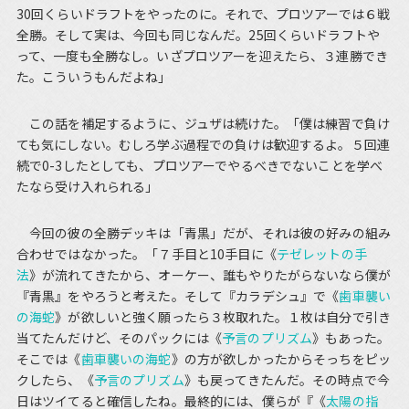
30回くらいドラフトをやったのに。それで、プロツアーでは６戦
全勝。そして実は、今回も同じなんだ。25回くらいドラフトや
って、一度も全勝なし。いざプロツアーを迎えたら、３連勝でき
た。こういうもんだよね」
この話を補足するように、ジュザは続けた。「僕は練習で負け
ても気にしない。むしろ学ぶ過程での負けは歓迎するよ。５回連
続で0-3したとしても、プロツアーでやるべきでないことを学べ
たなら受け入れられる」
今回の彼の全勝デッキは「青黒」だが、それは彼の好みの組み
合わせではなかった。「７手目と10手目に《
テゼレットの手
法
》が流れてきたから、オーケー、誰もやりたがらないなら僕が
『青黒』をやろうと考えた。そして『カラデシュ』で《
歯車襲い
の海蛇
》が欲しいと強く願ったら３枚取れた。１枚は自分で引き
当てたんだけど、そのパックには《
予言のプリズム
》もあった。
そこでは《
歯車襲いの海蛇
》の方が欲しかったからそっちをピッ
クしたら、《
予言のプリズム
》も戻ってきたんだ。その時点で今
日はツイてると確信したね。最終的には、僕らが『《
太陽の指