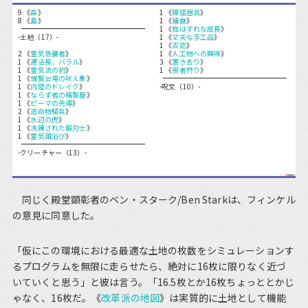
9 《
森
》
1 《
獰猛器具
》
8 《
島
》
1 《
捕食
》
1 《
枷はずれな成長
》
-土地（17）-
1 《
丈夫な手工品
》
1 《
否認
》
2 《
霊気急襲者
》
1 《
人工物への興味
》
1 《
遵法長、バラル
》
3 《
置き去り
》
1 《
霊気流の豹
》
1 《
弱者狩り
》
1 《
博覧会場の吠え象
》
1 《
内陸のドレイク
》
-呪文（10）-
1 《
ならず者の精製屋
》
1 《
ピーマの先導
》
2 《
造命物騎兵
》
1 《
水辺の虎
》
1 《
洗練された鍛刃士
》
1 《
霊気風浴び
》
-クリーチャー（13）-
同じく殿堂顕彰者のベン・スターク/Ben Starkは、フィンケル
の意見に同意した。
「仮にこの環境における最適な土地の枚数をシミュレーションす
るプログラムを無限に走らせたら、絶対に16枚に限りなく近づ
いていくと思う」と彼は言う。「16.5枚とか16枚ちょっととかじ
ゃなく、16枚だ。《
改革派の地図
》は実質的に土地として機能