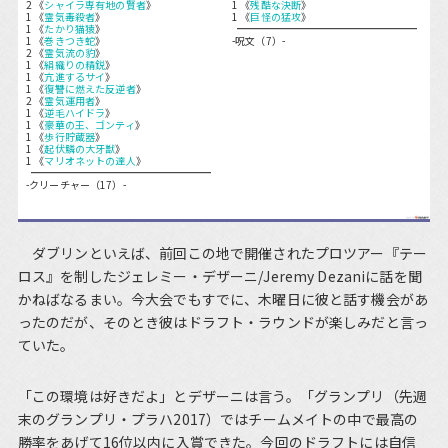
2 《
シャイラ専有地の賢者
》
1 《
残酷な決断
》
1 《
霊気毒殺者
》
1 《
巨怪の猛攻
》
1 《
たかり猫猿
》
1 《
巻きつき蛇
》
-呪文（7）-
2 《
霊気流の豹
》
1 《
絹織りの精鋭
》
1 《
亢進するサイ
》
1 《
復讐に燃えた反逆者
》
2 《
霊気運用者
》
1 《
逆毛ハイドラ
》
1 《
豪華の王、ゴンティ
》
1 《
歩行貯蔵器
》
1 《
起伏鱗の大牙獣
》
1 《
マリオネットの達人
》
-クリーチャー（17）-
ダブリンといえば、前回この地で開催されたプロツアー『テー
ロス』を制したジェレミー・デザーニ/Jeremy Dezaniに話を聞
かねばなるまい。今大会でもすでに、木曜日に彼と話す機会があ
ったのだが、そのとき彼はドラフト・ラウンドが楽しみだと言っ
ていた。
「この環境は好きだよ」とデザーニは言う。「グランプリ（先週
末のグランプリ・プラハ2017）ではチームメイトの中で最高の
勝率をあげて16位以内に入賞できた。今回のドラフトには自信