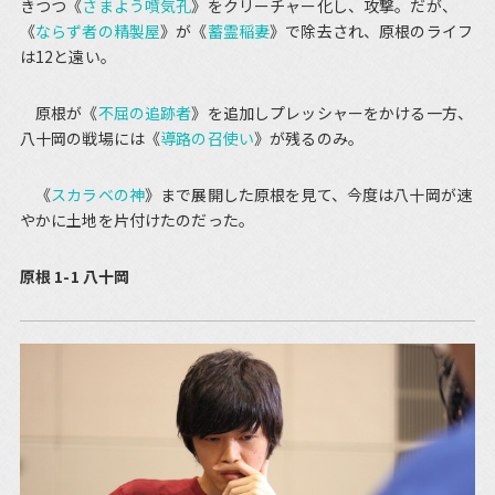
きつつ《
さまよう噴気孔
》をクリーチャー化し、攻撃。だが、
《
ならず者の精製屋
》が《
蓄霊稲妻
》で除去され、原根のライフ
は12と遠い。
原根が《
不屈の追跡者
》を追加しプレッシャーをかける一方、
八十岡の戦場には《
導路の召使い
》が残るのみ。
《
スカラベの神
》まで展開した原根を見て、今度は八十岡が速
やかに土地を片付けたのだった。
原根 1-1 八十岡