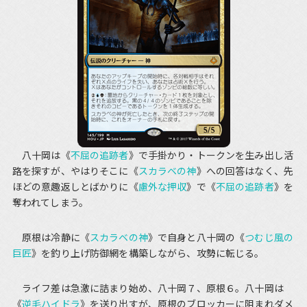
八十岡は《
不屈の追跡者
》で手掛かり・トークンを生み出し活
路を探すが、やはりそこに《
スカラベの神
》への回答はなく、先
ほどの意趣返しとばかりに《
慮外な押収
》で《
不屈の追跡者
》を
奪われてしまう。
原根は冷静に《
スカラベの神
》で自身と八十岡の《
つむじ風の
巨匠
》を釣り上げ防御網を構築しながら、攻勢に転じる。
ライフ差は急激に詰まり始め、八十岡７、原根６。八十岡は
《
逆毛ハイドラ
》を送り出すが、原根のブロッカーに阻まれダメ