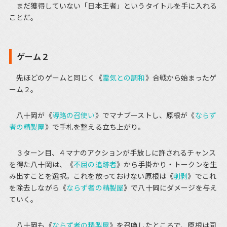
まだ獲得していない「日本王者」というタイトルを手に入れる
ことだ。
ゲーム２
先ほどのゲームと同じく《
霊気との調和
》合戦から始まったゲ
ーム２。
八十岡が《
導路の召使い
》でマナブーストし、原根が《
ならず
者の精製屋
》で手札を整える立ち上がり。
３ターン目、４マナのアクションが手放しに許されるチャンス
を得た八十岡は、《
不屈の追跡者
》から手掛かり・トークンを生
み出すことを選択。これを放っておけない原根は《
削剥
》でこれ
を除去しながら《
ならず者の精製屋
》で八十岡にダメージを与え
ていく。
八十岡も《
ならず者の精製屋
》を召喚したところで、原根は同