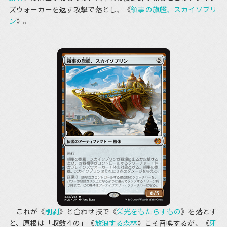
ズウォーカーを返す攻撃で落とし、《
領事の旗艦、スカイソブリ
ン
》。
これが《
削剥
》と合わせ技で《
栄光をもたらすもの
》を落とす
と、原根は「収斂４の」《
放浪する森林
》こそ召喚するが、《
牙