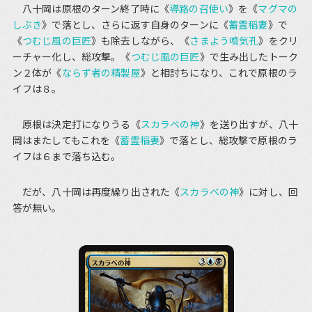
八十岡は原根のターン終了時に《
導路の召使い
》を《
マグマの
しぶき
》で落とし、さらに返す自身のターンに《
蓄霊稲妻
》で
《
つむじ風の巨匠
》も除去しながら、《
さまよう噴気孔
》をクリ
ーチャー化し、総攻撃。《
つむじ風の巨匠
》で生み出したトーク
ン２体が《
ならず者の精製屋
》と相討ちになり、これで原根のラ
イフは８。
原根は決定打になりうる《
スカラベの神
》を送り出すが、八十
岡はまたしてもこれを《
蓄霊稲妻
》で落とし、総攻撃で原根のラ
イフは６まで落ち込む。
だが、八十岡は再度繰り出された《
スカラベの神
》に対し、回
答が無い。