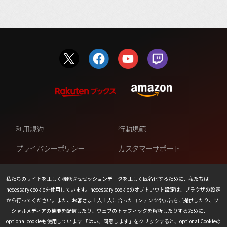
利用規約
行動規範
プライバシーポリシー
カスタマーサポート
ファンコンテンツ・ポリシー
個人情報の販売や共有を許可し
ない
私たちのサイトを正しく機能させセッションデータを正しく匿名化するために、私たちは
necessary cookieを使用しています。necessary cookieのオプトアウト設定は、ブラウザの設定
COOKIE
プレスリリース
から行ってください。また、お客さま１人１人に合ったコンテンツや広告をご提供したり、ソ
ーシャルメディアの機能を配信したり、ウェブのトラフィックを解析したりするために、
会社情報
お問い合わせ
optional cookieも使用しています 「はい、同意します」をクリックすると、optional Cookieの