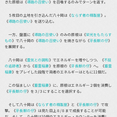
きた原根は《
導路の召使い
》を召喚するのみでターンを返す。
５枚目の土地を引き込んだ八十岡は《
ならず者の精製屋
》。
《
導路の召使い
》を送り込む。
一方、盤面に《
導路の召使い
》のみの原根は《
栄光をもたらす
もの
》で八十岡の《
導路の召使い
》を焼きながら《
牙長獣の仔
》
を展開する。
八十岡は《
霊気との調和
》でエネルギーを増やしつつ、《
不屈
の追跡者
》から《
蓄霊稲妻
》を原根の《
牙長獣の仔
》へ。《
蓄霊
稲妻
》をプレイした段階で両者のエネルギーはともに11個だ。
この悩ましい《
蓄霊稲妻
》に、原根はエネルギー２個を消費し
《
牙長獣の仔
》を３/３にすることを選択する。
そして八十岡は《
ならず者の精製屋
》と《
牙長獣の仔
》で攻
撃。《
牙長獣の仔
》は見た目上８/８まで成長することが可能
だ。そして、八十岡は10個のエネルギー・カウンターを消費し、