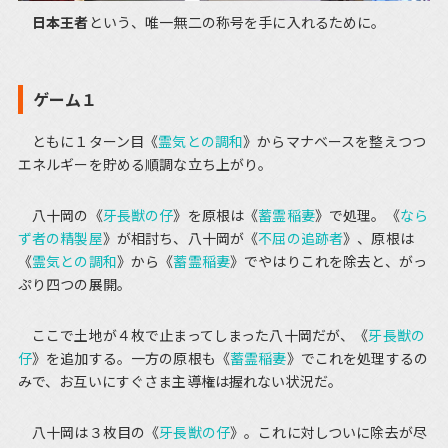
日本王者
という、唯一無二の称号を手に入れるために。
ゲーム１
ともに１ターン目《
霊気との調和
》からマナベースを整えつつ
エネルギーを貯める順調な立ち上がり。
八十岡の《
牙長獣の仔
》を原根は《
蓄霊稲妻
》で処理。《
なら
ず者の精製屋
》が相討ち、八十岡が《
不屈の追跡者
》、原根は
《
霊気との調和
》から《
蓄霊稲妻
》でやはりこれを除去と、がっ
ぷり四つの展開。
ここで土地が４枚で止まってしまった八十岡だが、《
牙長獣の
仔
》を追加する。一方の原根も《
蓄霊稲妻
》でこれを処理するの
みで、お互いにすぐさま主導権は握れない状況だ。
八十岡は３枚目の《
牙長獣の仔
》。これに対しついに除去が尽