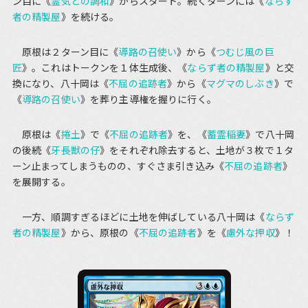
ン目に《
霊気との調和
》からスタート。続くターンには《
ならず
者の精製屋
》を続ける。
原根は２ターン目に《
導路の召使い
》から《
つむじ風の巨
匠
》。これはトークンを１体生成後、《
ならず者の精製屋
》と交
換になり、八十岡は《
不屈の追跡者
》から《
マグマのしぶき
》で
《
導路の召使い
》を葬り主導権を握りに行く。
原根は《
捲土
》で《
不屈の追跡者
》を、《
蓄霊稲妻
》で八十岡
の後続《
牙長獣の仔
》をそれぞれ除去すると、土地が３枚で１タ
ーン止まってしまうものの、すぐさま引き込み《
不屈の追跡者
》
を展開する。
一方、順調すぎるほどに土地を伸ばしている八十岡は《
ならず
者の精製屋
》から、原根の《
不屈の追跡者
》を《
慮外な押収
》！