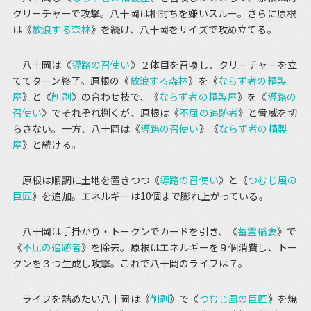
クリーチャーで攻撃。八十岡は相討ちを嫌いスルー。さらに原根
は《
放浪する森林
》を続け、八十岡をサイズで攻め立てる。
八十岡は《
導路の召使い
》２体目を召喚し、クリーチャーを立
ててターン終了。原根の《
放浪する森林
》を《
ならず者の精製
屋
》と《
削剥
》の合わせ技で、《
ならず者の精製屋
》を《
導路の
召使い
》でそれぞれ捌くが、原根は《
不屈の追跡者
》と脅威を切
らさない。一方、八十岡は《
導路の召使い
》《
ならず者の精製
屋
》と続ける。
原根は順調に土地を置きつつ《
導路の召使い
》と《
つむじ風の
巨匠
》を追加。エネルギーは10個まで膨れ上がっている。
八十岡は手掛かり・トークンでカードを引き、《
蓄霊稲妻
》で
《
不屈の追跡者
》を除去。原根はエネルギーを９個消費し、トー
クンを３つ生成し攻撃。これで八十岡のライフは７。
ライフを詰めたい八十岡は《
削剥
》で《
つむじ風の巨匠
》を焼