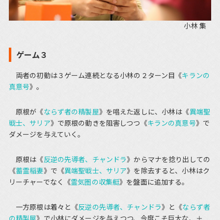
小林 集
ゲーム３
両者の初動は３ゲーム連続となる小林の２ターン目《
キランの
真意号
》。
原根が《
ならず者の精製屋
》を唱えた返しに、小林は《
異端聖
戦士、サリア
》で原根の動きを阻害しつつ《
キランの真意号
》で
ダメージを与えていく。
原根は《
反逆の先導者、チャンドラ
》からマナを捻り出しての
《
蓄霊稲妻
》で《
異端聖戦士、サリア
》を除去すると、小林はク
リーチャーでなく《
霊気圏の収集艇
》を盤面に追加する。
一方原根は着々と《
反逆の先導者、チャンドラ
》と《
ならず者
の精製屋
》で小林にダメージを与えつつ、今度こそ巨大な、＋