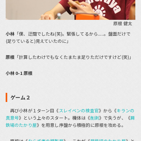
原根 健太
小林
「僕、迂闊でしたね(笑)。緊張してるから......。盤面だけで
(足りていると)見えていたのに」
原根
「計算したわけでもなくたまたま足りただけですけど(笑)」
小林 0-1 原根
ゲーム２
再び小林が１ターン目《
スレイベンの検査官
》から《
キランの
真意号
》という上々のスタート。機体は《
削剥
》で失うが、《
屑
鉄場のたかり屋
》を用意し序盤から積極的に原根を攻める。