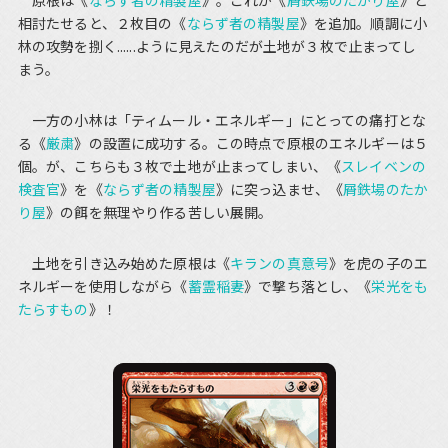
原根は《
ならず者の精製屋
》。これが《
屑鉄場のたかり屋
》と
相討たせると、２枚目の《
ならず者の精製屋
》を追加。順調に小
林の攻勢を捌く......ように見えたのだが土地が３枚で止まってし
まう。
一方の小林は「ティムール・エネルギー」にとっての痛打とな
る《
厳粛
》の設置に成功する。この時点で原根のエネルギーは５
個。が、こちらも３枚で土地が止まってしまい、《
スレイベンの
検査官
》を《
ならず者の精製屋
》に突っ込ませ、《
屑鉄場のたか
り屋
》の餌を無理やり作る苦しい展開。
土地を引き込み始めた原根は《
キランの真意号
》を虎の子のエ
ネルギーを使用しながら《
蓄霊稲妻
》で撃ち落とし、《
栄光をも
たらすもの
》！