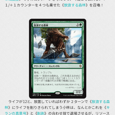
１/＋１カウンターを４つも乗せた《
放浪する森林
》を召喚！
ライフが12と、放置していればわずか２ターンで《
放浪する森
林
》にライフを削りきられてしまう小林は、なんとかこれを《
キ
ランの真意号
》と《
削剥
》の合わせ技で退場させるが、リソース