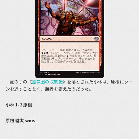
虎の子の《
霊気圏の収集艇
》を落とされた小林は、原根にター
ンを返すことなく、勝者を讃えたのだった。
小林 1-2 原根
原根 健太 wins!