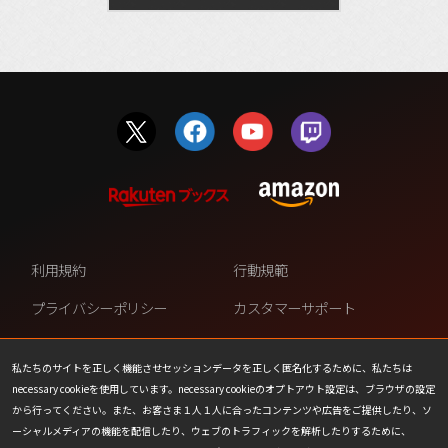
利用規約
行動規範
プライバシーポリシー
カスタマーサポート
ファンコンテンツ・ポリシー
個人情報の販売や共有を許可し
ない
私たちのサイトを正しく機能させセッションデータを正しく匿名化するために、私たちは
necessary cookieを使用しています。necessary cookieのオプトアウト設定は、ブラウザの設定
COOKIE
プレスリリース
から行ってください。また、お客さま１人１人に合ったコンテンツや広告をご提供したり、ソ
ーシャルメディアの機能を配信したり、ウェブのトラフィックを解析したりするために、
会社情報
お問い合わせ