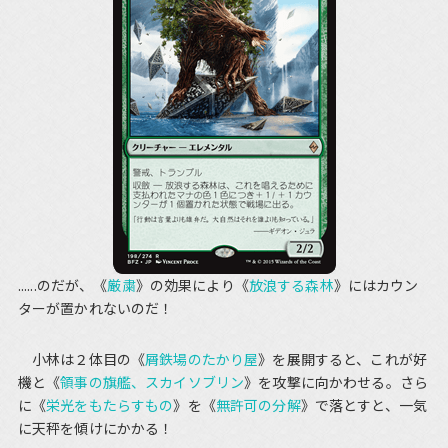
......のだが、《
厳粛
》の効果により《
放浪する森林
》にはカウン
ターが置かれないのだ！
小林は２体目の《
屑鉄場のたかり屋
》を展開すると、これが好
機と《
領事の旗艦、スカイソブリン
》を攻撃に向かわせる。さら
に《
栄光をもたらすもの
》を《
無許可の分解
》で落とすと、一気
に天秤を傾けにかかる！