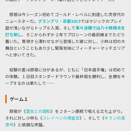
原根は今シーズン初めてゴールド・レベルに到達した次世代の
ニュースターだ。
グランプリ・京都2015
ではマジックのプレイ
歴が浅いながらトップ８入賞、そして
準々決勝では八十岡翔太を
打ち倒し
、そこからわずか２年でプロシーンの最前線までたどり
着いた。貫禄すら漂わせながら登場した彼に対し、小林は初の大
舞台ということもあり少し緊張気味にフィーチャーマッチエリア
へと歩いてきた。
経験の差は原根に分があるが、ともに「日本選手権」は初めて
の体験。１日目スタンダードラウンド最終戦を勝利し、全勝をキ
ープするのは果たして――
ゲーム１
原根が《
霊気との調和
》を２ターン連続で唱える立ち上がり。
それに対し小林も《
スレイベンの検査官
》、そして《
キランの真
意号
》と順調な序盤。