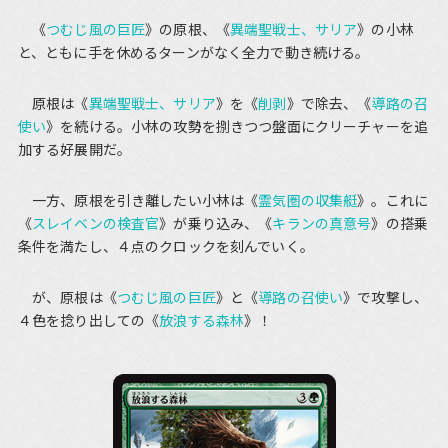
《
つむじ風の巨匠
》の原根、《
異端聖戦士、サリア
》の小林
と、ともに手を休めるターンがなく全力で動き続ける。
原根は《
異端聖戦士、サリア
》を《
削剥
》で除去、《
導路の召
使い
》を続ける。小林の攻勢を捌きつつ盤面にクリーチャーを追
加する好展開だ。
一方、原根を引き離したい小林は《
霊気圏の収集艇
》。これに
《
スレイベンの検査官
》が乗り込み、《
キランの真意号
》の搭乗
条件を満たし、４点のクロックを刻んでいく。
が、原根は《
つむじ風の巨匠
》と《
導路の召使い
》で攻撃し、
４色を捻り出しての《
放浪する森林
》！