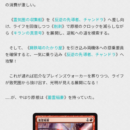
の消費が激しい。
《
霊気圏の収集艇
》を《
反逆の先導者、チャンドラ
》へ差し向
け、ライフを回復しつつ《
削剥
》で原根のクロックを減らしなが
ら《
キランの真意号
》を展開し、逆転への道を模索する。
そして、《
屑鉄場のたかり屋
》を引き込み両機体への搭乗要員
を確保すると、一気に乗り込み《
反逆の先導者、チャンドラ
》へ
攻撃！
これが通れば厄介なプレインズウォーカーを葬りつつ、ライフ
が致死圏から抜け出す、光明が見える展開になる！
......が、やはり原根は《
蓄霊稲妻
》を持っていた。