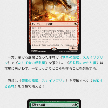
一方、受ける展開となった小林は《
領事の旗艦、スカイソブリ
ン
》で《
ならず者の精製屋
》を落とし、《
屑鉄場のたかり屋
》は
攻撃に向かわず、一度しっかりと自らを守ることを選択する。
原根は《
領事の旗艦、スカイソブリン
》を突破すべく《
放浪す
る森林
》を３色で唱える！