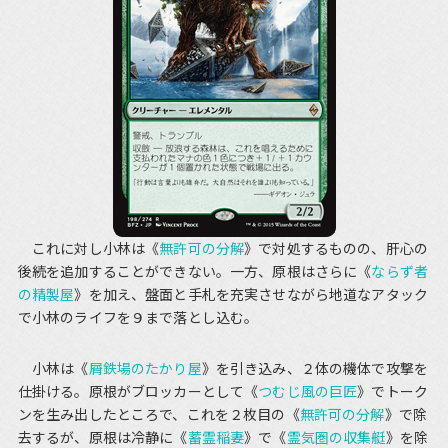
これに対し小林は《
無許可の分解
》で対処するものの、肝心の
後続を追加することができない。一方、原根はさらに《
ならず者
の精製屋
》を加え、盤面と手札を充実させながら地道なアタック
で小林のライフを９まで落とし込む。
小林は《
屑鉄場のたかり屋
》を引き込み、２体の機体で攻撃を
仕掛ける。原根がブロッカーとして《
つむじ風の巨匠
》でトーク
ンを生み出したところで、これを２枚目の《
無許可の分解
》で除
去するが、原根は冷静に《
蓄霊稲妻
》で《
霊気圏の収集艇
》を除