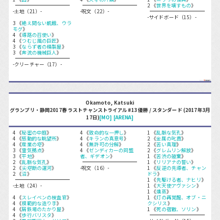
2 《
世界を壊すもの
》
-土地（21）-
-呪文（22）-
-サイドボード（15）-
3 《
絶え間ない飢餓、ウラ
モグ
》
4 《
導路の召使い
》
4 《
つむじ風の巨匠
》
3 《
ならず者の精製屋
》
3 《
奔流の機械巨人
》
-クリーチャー（17）-
Okamoto, Katsuki
グランプリ・静岡2017春 ラストチャンストライアル#13 優勝 / スタンダード (2017年3月
17日)
[MO]
[ARENA]
4 《
秘密の中庭
》
4 《
致命的な一押し
》
1 《
乱脈な気孔
》
4 《
感動的な眺望所
》
4 《
キランの真意号
》
2 《
金属の叱責
》
4 《
産業の塔
》
4 《
無許可の分解
》
2 《
苦い真理
》
3 《
霊気拠点
》
4 《
ゼンディカーの同盟
2 《
グレムリン解放
》
3 《
平地
》
者、ギデオン
》
1 《
苦渋の破棄
》
2 《
乱脈な気孔
》
1 《
リリアナの誓い
》
2 《
尖塔断の運河
》
-呪文（16）-
1 《
反逆の先導者、チャン
2 《
沼
》
ドラ
》
1 《
先駆ける者、ナヒリ
》
-土地（24）-
1 《
大天使アヴァシン
》
1 《
燻蒸
》
4 《
スレイベンの検査官
》
1 《
灯の再覚醒、オブ・ニ
4 《
模範的な造り手
》
クシリス
》
4 《
屑鉄場のたかり屋
》
1 《
死の宿敵、ソリン
》
4 《
歩行バリスタ
》