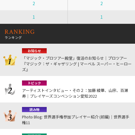
2
2
1
1
RANKING
ランキング
お知らせ
「マジック・プロツアー殿堂」復活のお知らせ｜プロツアー
『マジック：ザ・ギャザリング | マーベル スーパー・ヒーロー
ズ』
トピック
アーティストインタビュー・その２：加藤 綾華、山宗、百瀬
寿｜プレイヤーズコンベンション愛知2022
読み物
Photo Blog: 世界選手権参加プレイヤー紹介 (前編)｜世界選手
権11