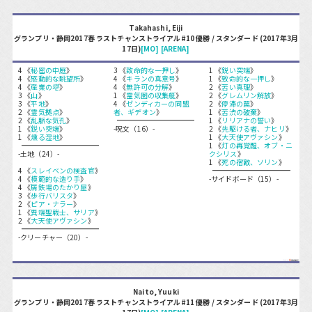
Takahashi, Eiji
グランプリ・静岡2017春 ラストチャンストライアル#10 優勝 / スタンダード (2017年3月
17日)
[MO]
[ARENA]
4 《
秘密の中庭
》
3 《
致命的な一押し
》
1 《
鋭い突端
》
4 《
感動的な眺望所
》
4 《
キランの真意号
》
1 《
致命的な一押し
》
4 《
産業の塔
》
4 《
無許可の分解
》
2 《
苦い真理
》
3 《
山
》
1 《
霊気圏の収集艇
》
2 《
グレムリン解放
》
3 《
平地
》
4 《
ゼンディカーの同盟
2 《
停滞の罠
》
2 《
霊気拠点
》
者、ギデオン
》
1 《
苦渋の破棄
》
2 《
乱脈な気孔
》
1 《
リリアナの誓い
》
1 《
鋭い突端
》
-呪文（16）-
2 《
先駆ける者、ナヒリ
》
1 《
燻る湿地
》
1 《
大天使アヴァシン
》
1 《
灯の再覚醒、オブ・ニ
-土地（24）-
クシリス
》
1 《
死の宿敵、ソリン
》
4 《
スレイベンの検査官
》
4 《
模範的な造り手
》
-サイドボード（15）-
4 《
屑鉄場のたかり屋
》
3 《
歩行バリスタ
》
2 《
ピア・ナラー
》
1 《
異端聖戦士、サリア
》
2 《
大天使アヴァシン
》
-クリーチャー（20）-
Naito, Yuuki
グランプリ・静岡2017春 ラストチャンストライアル#11 優勝 / スタンダード (2017年3月