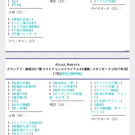
1 《
山
》
-呪文（22）-
1 《
バラルの巧技
》
1 《
平地
》
-サイドボード（15）-
-土地（21）-
4 《
導路の召使い
》
4 《
つむじ風の巨匠
》
3 《
ならず者の精製屋
》
2 《
不屈の追跡者
》
4 《
守護フェリダー
》
-クリーチャー（17）-
Atsuji, Makoto
グランプリ・静岡2017春 ラストチャンストライアル#8 優勝 / スタンダード (2017年3月
17日)
[MO]
[ARENA]
4 《
秘密の中庭
》
4 《
致命的な一押し
》
1 《
チャンドラの誓い
》
4 《
感動的な眺望所
》
4 《
キランの真意号
》
3 《
リリアナの誓い
》
4 《
平地
》
4 《
無許可の分解
》
3 《
グレムリン解放
》
4 《
産業の塔
》
4 《
ゼンディカーの同盟
2 《
反逆の先導者、チャン
3 《
霊気拠点
》
者、ギデオン
》
ドラ
》
3 《
沼
》
3 《
大天使アヴァシン
》
1 《
凶兆の廃墟
》
-呪文（16）-
2 《
燻蒸
》
1 《
鋭い突端
》
1 《
灯の再覚醒、オブ・ニ
クシリス
》
-土地（24）-
-サイドボード（15）-
4 《
スレイベンの検査官
》
4 《
模範的な造り手
》
4 《
屑鉄場のたかり屋
》
4 《
歩行バリスタ
》