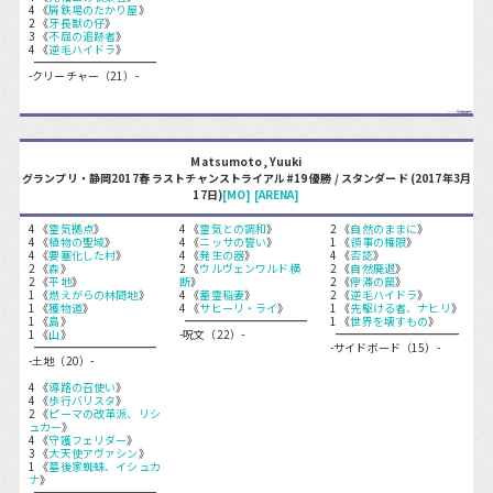
4 《
屑鉄場のたかり屋
》
2 《
牙長獣の仔
》
3 《
不屈の追跡者
》
4 《
逆毛ハイドラ
》
-クリーチャー（21）-
Matsumoto, Yuuki
グランプリ・静岡2017春 ラストチャンストライアル#19 優勝 / スタンダード (2017年3月
17日)
[MO]
[ARENA]
4 《
霊気拠点
》
4 《
霊気との調和
》
2 《
自然のままに
》
4 《
植物の聖域
》
4 《
ニッサの誓い
》
1 《
領事の権限
》
4 《
要塞化した村
》
4 《
発生の器
》
4 《
否認
》
2 《
森
》
2 《
ウルヴェンワルド横
2 《
自然廃退
》
2 《
平地
》
断
》
2 《
停滞の罠
》
1 《
燃えがらの林間地
》
4 《
蓄霊稲妻
》
2 《
逆毛ハイドラ
》
1 《
獲物道
》
4 《
サヒーリ・ライ
》
1 《
先駆ける者、ナヒリ
》
1 《
島
》
1 《
世界を壊すもの
》
1 《
山
》
-呪文（22）-
-サイドボード（15）-
-土地（20）-
4 《
導路の召使い
》
4 《
歩行バリスタ
》
2 《
ピーマの改革派、リシ
ュカー
》
4 《
守護フェリダー
》
3 《
大天使アヴァシン
》
1 《
墓後家蜘蛛、イシュカ
ナ
》