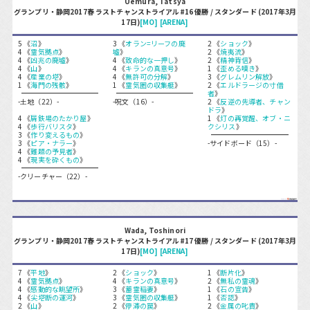
Uemura, Tatsya
グランプリ・静岡2017春 ラストチャンストライアル#16 優勝 / スタンダード (2017年3月
17日)
[MO]
[ARENA]
5 《
沼
》
3 《
オラン=リーフの廃
2 《
ショック
》
4 《
霊気拠点
》
墟
》
2 《
焼夷流
》
4 《
凶兆の廃墟
》
4 《
致命的な一押し
》
2 《
精神背信
》
4 《
山
》
4 《
キランの真意号
》
1 《
歪める嘆き
》
4 《
産業の塔
》
4 《
無許可の分解
》
3 《
グレムリン解放
》
1 《
海門の残骸
》
1 《
霊気圏の収集艇
》
2 《
エルドラージの寸借
者
》
-土地（22）-
-呪文（16）-
2 《
反逆の先導者、チャン
ドラ
》
4 《
屑鉄場のたかり屋
》
1 《
灯の再覚醒、オブ・ニ
4 《
歩行バリスタ
》
クシリス
》
3 《
作り変えるもの
》
3 《
ピア・ナラー
》
-サイドボード（15）-
4 《
難題の予見者
》
4 《
現実を砕くもの
》
-クリーチャー（22）-
Wada, Toshinori
グランプリ・静岡2017春 ラストチャンストライアル#17 優勝 / スタンダード (2017年3月
17日)
[MO]
[ARENA]
7 《
平地
》
2 《
ショック
》
1 《
断片化
》
4 《
霊気拠点
》
4 《
キランの真意号
》
2 《
無私の霊魂
》
4 《
感動的な眺望所
》
3 《
蓄霊稲妻
》
1 《
石の宣告
》
4 《
尖塔断の運河
》
3 《
霊気圏の収集艇
》
1 《
否認
》
2 《
山
》
2 《
停滞の罠
》
2 《
金属の叱責
》