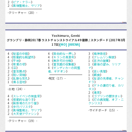
2 《
ピア・ナラー
》
2 《
異端聖戦士、サリア
》
-クリーチャー（20）-
Yoshimura, Genki
グランプリ・静岡2017春 ラストチャンストライアル#9 優勝 / スタンダード (2017年3月
17日)
[MO]
[ARENA]
4 《
秘密の中庭
》
4 《
致命的な一押し
》
3 《
精神背信
》
4 《
感動的な眺望所
》
4 《
キランの真意号
》
2 《
グレムリン解放
》
3 《
平地
》
4 《
無許可の分解
》
1 《
苦渋の破棄
》
3 《
産業の塔
》
1 《
霊気圏の収集艇
》
1 《
最後の望み、リリア
3 《
沼
》
4 《
ゼンディカーの同盟
ナ
》
2 《
霊気拠点
》
者、ギデオン
》
1 《
苦い真理
》
2 《
鋭い突端
》
1 《
餌食
》
2 《
乱脈な気孔
》
-呪文（17）-
1 《
反逆の先導者、チャン
1 《
燻る湿地
》
ドラ
》
1 《
ゲトの裏切り者、カリ
-土地（24）-
タス
》
2 《
燻蒸
》
4 《
スレイベンの検査官
》
1 《
ゴブリンの闇住まい
》
4 《
模範的な造り手
》
1 《
灯の再覚醒、オブ・ニ
4 《
屑鉄場のたかり屋
》
クシリス
》
3 《
歩行バリスタ
》
2 《
異端聖戦士、サリア
》
-サイドボード（15）-
2 《
大天使アヴァシン
》
-クリーチャー（19）-