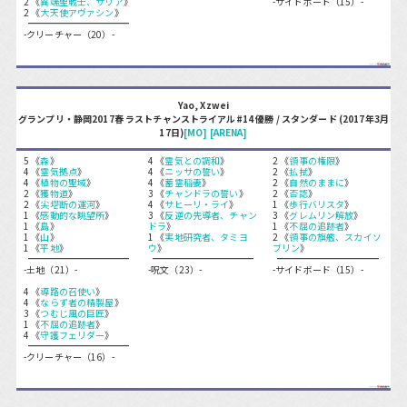
2 《
異端聖戦士、サリア
》
-サイドボード（15）-
2 《
大天使アヴァシン
》
-クリーチャー（20）-
Yao, Xzwei
グランプリ・静岡2017春 ラストチャンストライアル#14 優勝 / スタンダード (2017年3月
17日)
[MO]
[ARENA]
5 《
森
》
4 《
霊気との調和
》
2 《
領事の権限
》
4 《
霊気拠点
》
4 《
ニッサの誓い
》
2 《
払拭
》
4 《
植物の聖域
》
4 《
蓄霊稲妻
》
2 《
自然のままに
》
2 《
獲物道
》
3 《
チャンドラの誓い
》
2 《
否認
》
2 《
尖塔断の運河
》
4 《
サヒーリ・ライ
》
1 《
歩行バリスタ
》
1 《
感動的な眺望所
》
3 《
反逆の先導者、チャン
3 《
グレムリン解放
》
1 《
島
》
ドラ
》
1 《
不屈の追跡者
》
1 《
山
》
1 《
実地研究者、タミヨ
2 《
領事の旗艦、スカイソ
1 《
平地
》
ウ
》
ブリン
》
-土地（21）-
-呪文（23）-
-サイドボード（15）-
4 《
導路の召使い
》
4 《
ならず者の精製屋
》
3 《
つむじ風の巨匠
》
1 《
不屈の追跡者
》
4 《
守護フェリダー
》
-クリーチャー（16）-