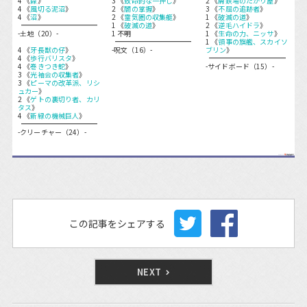
4 《
森
》
3 《
致命的な一押し
》
2 《
屑鉄場のたかり屋
》
4 《
風切る泥沼
》
2 《
闇の掌握
》
3 《
不屈の追跡者
》
4 《
沼
》
2 《
霊気圏の収集艇
》
1 《
破滅の道
》
1 《
破滅の道
》
2 《
逆毛ハイドラ
》
-土地（20）-
1 不明
1 《
生命の力、ニッサ
》
1 《
領事の旗艦、スカイソ
4 《
牙長獣の仔
》
-呪文（16）-
ブリン
》
4 《
歩行バリスタ
》
4 《
巻きつき蛇
》
-サイドボード（15）-
3 《
光袖会の収集者
》
3 《
ピーマの改革派、リシ
ュカー
》
2 《
ゲトの裏切り者、カリ
タス
》
4 《
新緑の機械巨人
》
-クリーチャー（24）-
この記事をシェアする
NEXT