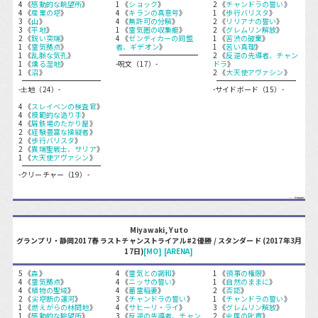
4 《
感動的な眺望所
》
1 《
ショック
》
2 《
チャンドラの誓い
》
4 《
産業の塔
》
4 《
キランの真意号
》
1 《
歩行バリスタ
》
3 《
山
》
4 《
無許可の分解
》
2 《
リリアナの誓い
》
3 《
平地
》
1 《
霊気圏の収集艇
》
2 《
グレムリン解放
》
2 《
鋭い突端
》
4 《
ゼンディカーの同盟
1 《
苦渋の破棄
》
1 《
霊気拠点
》
者、ギデオン
》
1 《
苦い真理
》
1 《
乱脈な気孔
》
2 《
反逆の先導者、チャン
1 《
燻る湿地
》
-呪文（17）-
ドラ
》
1 《
沼
》
2 《
大天使アヴァシン
》
-土地（24）-
-サイドボード（15）-
4 《
スレイベンの検査官
》
4 《
模範的な造り手
》
4 《
屑鉄場のたかり屋
》
2 《
経験豊富な操縦者
》
2 《
歩行バリスタ
》
2 《
異端聖戦士、サリア
》
1 《
大天使アヴァシン
》
-クリーチャー（19）-
Miyawaki, Yuto
グランプリ・静岡2017春 ラストチャンストライアル#2 優勝 / スタンダード (2017年3月
17日)
[MO]
[ARENA]
5 《
森
》
4 《
霊気との調和
》
1 《
領事の権限
》
4 《
霊気拠点
》
4 《
ニッサの誓い
》
1 《
自然のままに
》
4 《
植物の聖域
》
4 《
蓄霊稲妻
》
2 《
否認
》
2 《
尖塔断の運河
》
3 《
チャンドラの誓い
》
1 《
チャンドラの誓い
》
1 《
燃えがらの林間地
》
4 《
サヒーリ・ライ
》
3 《
グレムリン解放
》
1 《
感動的な眺望所
》
3 《
反逆の先導者、チャン
2 《
金属の叱責
》