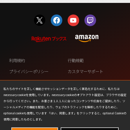
利用規約
行動規範
プライバシーポリシー
カスタマーサポート
ファンコンテンツ・ポリシー
個人情報の販売や共有を許可し
ない
私たちのサイトを正しく機能させセッションデータを正しく匿名化するために、私たちは
necessary cookieを使用しています。necessary cookieのオプトアウト設定は、ブラウザの設定
COOKIE
プレスリリース
から行ってください。また、お客さま１人１人に合ったコンテンツや広告をご提供したり、ソ
ーシャルメディアの機能を配信したり、ウェブのトラフィックを解析したりするために、
会社情報
お問い合わせ
optional cookieも使用しています 「はい、同意します」をクリックすると、optional Cookieの
使用に同意したものとします。