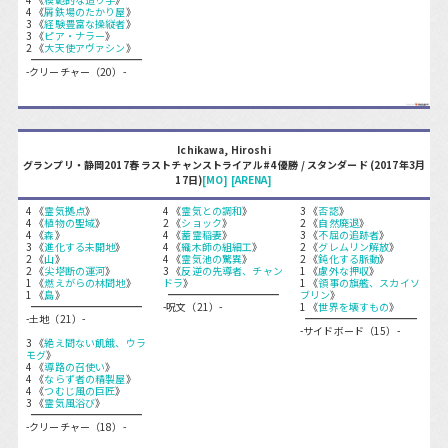
4 《
屑鉄場のたかり屋
》
3 《
経験豊富な操縦者
》
3 《
ピア・ナラー
》
2 《
大天使アヴァシン
》
-クリーチャー（20）-
Ichikawa, Hiroshi
グランプリ・静岡2017春 ラストチャンストライアル#4 優勝 / スタンダード (2017年3月
17日)
[MO]
[ARENA]
4 《
霊気拠点
》
4 《
霊気との調和
》
3 《
否認
》
4 《
植物の聖域
》
2 《
ショック
》
2 《
自然廃退
》
4 《
森
》
4 《
蓄霊稲妻
》
3 《
不屈の追跡者
》
3 《
進化する未開地
》
4 《
織木師の組細工
》
2 《
グレムリン解放
》
2 《
山
》
4 《
霊気池の驚異
》
2 《
鈍化する脈動
》
2 《
尖塔断の運河
》
3 《
反逆の先導者、チャン
1 《
慮外な押収
》
1 《
燃えがらの林間地
》
ドラ
》
1 《
領事の旗艦、スカイソ
1 《
島
》
ブリン
》
-呪文（21）-
1 《
世界を壊すもの
》
-土地（21）-
-サイドボード（15）-
3 《
絶え間ない飢餓、ウラ
モグ
》
4 《
導路の召使い
》
4 《
ならず者の精製屋
》
4 《
つむじ風の巨匠
》
3 《
霊気風浴び
》
-クリーチャー（18）-