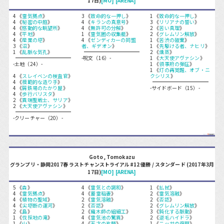
17日)
[MO]
[ARENA]
4 《
霊気拠点
》
3 《
致命的な一押し
》
1 《
致命的な一押し
》
4 《
秘密の中庭
》
4 《
キランの真意号
》
3 《
リリアナの誓い
》
4 《
感動的な眺望所
》
4 《
無許可の分解
》
2 《
苦い真理
》
4 《
平地
》
1 《
霊気圏の収集艇
》
2 《
グレムリン解放
》
4 《
産業の塔
》
4 《
ゼンディカーの同盟
1 《
苦渋の破棄
》
3 《
沼
》
者、ギデオン
》
1 《
先駆ける者、ナヒリ
》
1 《
乱脈な気孔
》
2 《
燻蒸
》
-呪文（16）-
1 《
大天使アヴァシン
》
-土地（24）-
1 《
領事府の弾圧
》
1 《
灯の再覚醒、オブ・ニ
4 《
スレイベンの検査官
》
クシリス
》
4 《
模範的な造り手
》
4 《
屑鉄場のたかり屋
》
-サイドボード（15）-
4 《
歩行バリスタ
》
2 《
異端聖戦士、サリア
》
2 《
大天使アヴァシン
》
-クリーチャー（20）-
Goto, Tomokazu
グランプリ・静岡2017春 ラストチャンストライアル#12 優勝 / スタンダード (2017年3月
17日)
[MO]
[ARENA]
5 《
森
》
4 《
霊気との調和
》
1 《
払拭
》
4 《
霊気拠点
》
4 《
蓄霊稲妻
》
2 《
霊気溶融
》
4 《
植物の聖域
》
2 《
霊気溶融
》
2 《
否認
》
4 《
尖塔断の運河
》
2 《
否認
》
2 《
グレムリン解放
》
2 《
島
》
2 《
織木師の組細工
》
3 《
鈍化する脈動
》
1 《
伐採地の滝
》
4 《
霊気池の驚異
》
2 《
逆毛ハイドラ
》
1 《
山
》
4 《
天才の片鱗
》
1 《
ニッサの復興
》