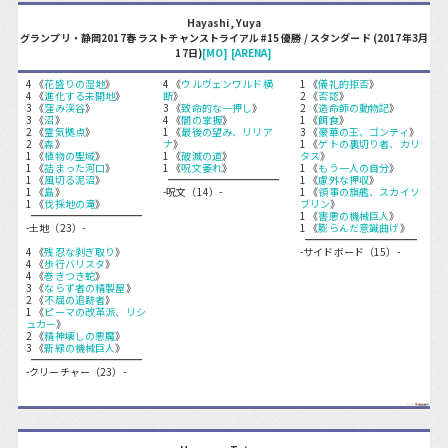
Hayashi, Yuya
グランプリ・静岡2017春 ラストチャンストライアル#15 優勝 / スタンダード (2017年3月
17日)
[MO]
[ARENA]
4 《
花盛りの湿地
》
4 《
ウルヴェンワルド横
1 《
儀礼的拒否
》
4 《
進化する未開地
》
断
》
2 《
否認
》
3 《
窪み渓谷
》
3 《
致命的な一押し
》
2 《
造命師の動物記
》
3 《
沼
》
4 《
闇の掌握
》
1 《
餌食
》
2 《
霊気拠点
》
1 《
最後の望み、リリア
3 《
豪華の王、ゴンティ
》
2 《
森
》
ナ
》
1 《
ゲトの裏切り者、カリ
1 《
植物の聖域
》
1 《
破滅の道
》
タス
》
1 《
詰まった河口
》
1 《
呪文萎れ
》
1 《
もう一人の自分
》
1 《
風切る泥沼
》
1 《
慮外な押収
》
1 《
島
》
-呪文（14）-
1 《
領事の旗艦、スカイソ
1 《
伐採地の滝
》
ブリン
》
1 《
害悪の機械巨人
》
-土地（23）-
1 《
膨らんだ意識曲げ
》
4 《
残忍な剥ぎ取り
》
-サイドボード（15）-
4 《
歩行バリスタ
》
4 《
巻きつき蛇
》
3 《
ならず者の精製屋
》
2 《
不屈の追跡者
》
1 《
ピーマの改革派、リシ
ュカー
》
2 《
精神壊しの悪魔
》
3 《
新緑の機械巨人
》
-クリーチャー（23）-