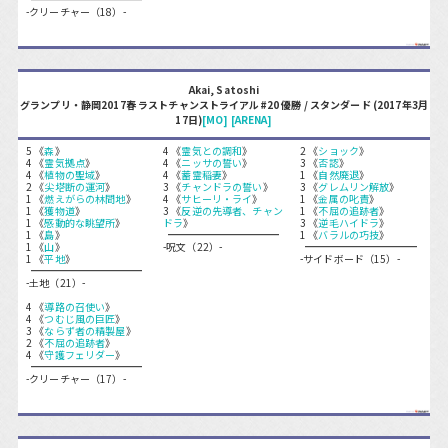
-クリーチャー（18）-
Akai, Satoshi
グランプリ・静岡2017春 ラストチャンストライアル#20 優勝 / スタンダード (2017年3月
17日)
[MO]
[ARENA]
5 《
森
》
4 《
霊気との調和
》
2 《
ショック
》
4 《
霊気拠点
》
4 《
ニッサの誓い
》
3 《
否認
》
4 《
植物の聖域
》
4 《
蓄霊稲妻
》
1 《
自然廃退
》
2 《
尖塔断の運河
》
3 《
チャンドラの誓い
》
3 《
グレムリン解放
》
1 《
燃えがらの林間地
》
4 《
サヒーリ・ライ
》
1 《
金属の叱責
》
1 《
獲物道
》
3 《
反逆の先導者、チャン
1 《
不屈の追跡者
》
1 《
感動的な眺望所
》
ドラ
》
3 《
逆毛ハイドラ
》
1 《
島
》
1 《
バラルの巧技
》
1 《
山
》
-呪文（22）-
1 《
平地
》
-サイドボード（15）-
-土地（21）-
4 《
導路の召使い
》
4 《
つむじ風の巨匠
》
3 《
ならず者の精製屋
》
2 《
不屈の追跡者
》
4 《
守護フェリダー
》
-クリーチャー（17）-