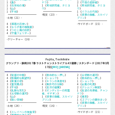
1 《
島
》
ドラ
》
2 《
不屈の追跡者
》
1 《
伐採地の滝
》
1 《
実地研究者、タミヨ
1 《
実地研究者、タミヨ
1 《
山
》
ウ
》
ウ
》
1 《
平地
》
1 《
バラルの巧技
》
-呪文（23）-
1 《
領事の旗艦、スカイソ
-土地（21）-
ブリン
》
4 《
導路の召使い
》
-サイドボード（15）-
4 《
ならず者の精製屋
》
4 《
つむじ風の巨匠
》
4 《
守護フェリダー
》
-クリーチャー（16）-
Fujita, Toshihide
グランプリ・静岡2017春 ラストチャンストライアル#3 優勝 / スタンダード (2017年3月
17日)
[MO]
[ARENA]
4 《
秘密の中庭
》
3 《
致命的な一押し
》
2 《
尖塔断の運河
》
4 《
感動的な眺望所
》
1 《
ショック
》
1 《
致命的な一押し
》
4 《
産業の塔
》
3 《
キランの真意号
》
1 《
ショック
》
3 《
霊気拠点
》
4 《
無許可の分解
》
4 《
金属の叱責
》
3 《
平地
》
1 《
苦渋の破棄
》
2 《
グレムリン解放
》
2 《
乱脈な気孔
》
3 《
ゼンディカーの同盟
1 《
反逆の先導者、チャン
2 《
尖塔断の運河
》
者、ギデオン
》
ドラ
》
1 《
山
》
1 《
領事の旗艦、スカイソ
2 《
燻蒸
》
1 《
鋭い突端
》
ブリン
》
1 《
ゴブリンの闇住まい
》
1 《
領事の旗艦、スカイソ
-土地（24）-
-呪文（16）-
ブリン
》
4 《
スレイベンの検査官
》
-サイドボード（15）-
4 《
模範的な造り手
》