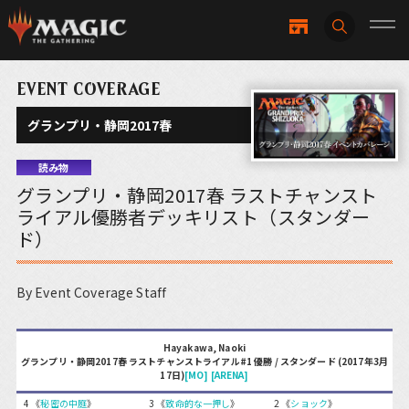
EVENT COVERAGE
グランプリ・静岡2017春
読み物
グランプリ・静岡2017春 ラストチャンスト
ライアル優勝者デッキリスト（スタンダー
ド）
By Event Coverage Staff
Hayakawa, Naoki
グランプリ・静岡2017春 ラストチャンストライアル#1 優勝 / スタンダード (2017年3月
17日)
[MO]
[ARENA]
4 《
秘密の中庭
》
3 《
致命的な一押し
》
2 《
ショック
》