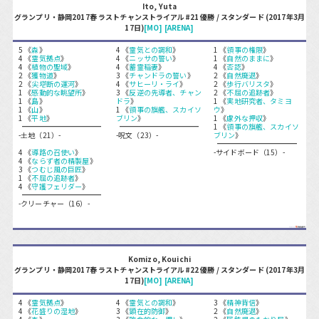
Ito, Yuta
グランプリ・静岡2017春 ラストチャンストライアル#21 優勝 / スタンダード (2017年3月
17日)
[MO]
[ARENA]
5 《
森
》
4 《
霊気との調和
》
1 《
領事の権限
》
4 《
霊気拠点
》
4 《
ニッサの誓い
》
1 《
自然のままに
》
4 《
植物の聖域
》
4 《
蓄霊稲妻
》
4 《
否認
》
2 《
獲物道
》
3 《
チャンドラの誓い
》
2 《
自然廃退
》
2 《
尖塔断の運河
》
4 《
サヒーリ・ライ
》
2 《
歩行バリスタ
》
1 《
感動的な眺望所
》
3 《
反逆の先導者、チャン
2 《
不屈の追跡者
》
1 《
島
》
ドラ
》
1 《
実地研究者、タミヨ
1 《
山
》
1 《
領事の旗艦、スカイソ
ウ
》
1 《
平地
》
ブリン
》
1 《
慮外な押収
》
1 《
領事の旗艦、スカイソ
-土地（21）-
-呪文（23）-
ブリン
》
4 《
導路の召使い
》
-サイドボード（15）-
4 《
ならず者の精製屋
》
3 《
つむじ風の巨匠
》
1 《
不屈の追跡者
》
4 《
守護フェリダー
》
-クリーチャー（16）-
Komizo, Kouichi
グランプリ・静岡2017春 ラストチャンストライアル#22 優勝 / スタンダード (2017年3月
17日)
[MO]
[ARENA]
4 《
霊気拠点
》
4 《
霊気との調和
》
3 《
精神背信
》
4 《
花盛りの湿地
》
3 《
顕在的防御
》
2 《
自然廃退
》