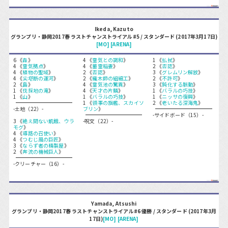
Ikeda, Kazuto
グランプリ・静岡2017春 ラストチャンストライアル#5 / スタンダード (2017年3月17日)
[MO]
[ARENA]
6 《
森
》
4 《
霊気との調和
》
1 《
払拭
》
4 《
霊気拠点
》
4 《
蓄霊稲妻
》
2 《
否認
》
4 《
植物の聖域
》
2 《
否認
》
3 《
グレムリン解放
》
4 《
尖塔断の運河
》
2 《
織木師の組細工
》
2 《
不許可
》
2 《
島
》
4 《
霊気池の驚異
》
3 《
鈍化する脈動
》
1 《
伐採地の滝
》
4 《
天才の片鱗
》
1 《
バラルの巧技
》
1 《
山
》
1 《
バラルの巧技
》
1 《
ニッサの復興
》
1 《
領事の旗艦、スカイソ
2 《
老いたる深海鬼
》
-土地（22）-
ブリン
》
-サイドボード（15）-
3 《
絶え間ない飢餓、ウラ
-呪文（22）-
モグ
》
4 《
導路の召使い
》
4 《
つむじ風の巨匠
》
3 《
ならず者の精製屋
》
2 《
奔流の機械巨人
》
-クリーチャー（16）-
Yamada, Atsushi
グランプリ・静岡2017春 ラストチャンストライアル#6 優勝 / スタンダード (2017年3月
17日)
[MO]
[ARENA]