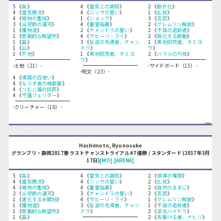
5 《
森
》
4 《
霊気との調和
》
2 《
断片化
》
4 《
霊気拠点
》
4 《
ニッサの誓い
》
1 《
払拭
》
4 《
植物の聖域
》
1 《
ショック
》
3 《
否認
》
3 《
尖塔断の運河
》
4 《
蓄霊稲妻
》
2 《
グレムリン解放
》
1 《
獲物道
》
2 《
チャンドラの誓い
》
2 《
不屈の追跡者
》
1 《
感動的な眺望所
》
4 《
サヒーリ・ライ
》
2 《
鈍化する脈動
》
1 《
島
》
3 《
反逆の先導者、チャン
1 《
実地研究者、タミヨ
1 《
山
》
ドラ
》
ウ
》
1 《
平地
》
1 《
実地研究者、タミヨ
2 《
バラルの巧技
》
ウ
》
-土地（21）-
-サイドボード（15）-
-呪文（23）-
4 《
導路の召使い
》
4 《
ならず者の精製屋
》
4 《
つむじ風の巨匠
》
4 《
守護フェリダー
》
-クリーチャー（16）-
Hashimoto, Ryunosuke
グランプリ・静岡2017春 ラストチャンストライアル#7 優勝 / スタンダード (2017年3月
17日)
[MO]
[ARENA]
5 《
森
》
4 《
霊気との調和
》
2 《
領事の権限
》
4 《
霊気拠点
》
4 《
ニッサの誓い
》
2 《
払拭
》
4 《
植物の聖域
》
4 《
蓄霊稲妻
》
2 《
自然のままに
》
2 《
尖塔断の運河
》
3 《
チャンドラの誓い
》
2 《
否認
》
1 《
進化する未開地
》
4 《
サヒーリ・ライ
》
1 《
グレムリン解放
》
1 《
獲物道
》
3 《
反逆の先導者、チャン
1 《
不屈の追跡者
》
1 《
感動的な眺望所
》
ドラ
》
2 《
逆毛ハイドラ
》
1 《
島
》
2 《
先駆ける者、ナヒリ
》