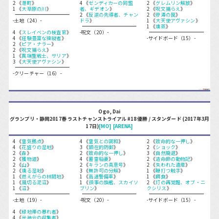
2 《
港町
》
4 《
ゼンディカーの同盟
2 《
グレムリン解放
》
1 《
大草原の川
》
者、ギデオン
》
2 《
呪文捕らえ
》
2 《
反逆の先導者、チャン
2 《
停滞の罠
》
-土地（24）-
ドラ
》
1 《
大天使アヴァシン
》
1 《
燻蒸
》
4 《
スレイベンの検査官
》
-呪文（20）-
4 《
経験豊富な操縦者
》
-サイドボード（15）-
2 《
ピア・ナラー
》
2 《
呪文捕らえ
》
1 《
異端聖戦士、サリア
》
3 《
大天使アヴァシン
》
-クリーチャー（16）-
Ogo, Dai
グランプリ・静岡2017春 ラストチャンストライアル#18 優勝 / スタンダード (2017年3月
17日)
[MO]
[ARENA]
4 《
霊気拠点
》
4 《
霊気との調和
》
2 《
致命的な一押し
》
4 《
花盛りの湿地
》
3 《
顕在的防御
》
2 《
ショック
》
2 《
森
》
2 《
致命的な一押し
》
3 《
自然廃退
》
2 《
獲物道
》
4 《
蓄霊稲妻
》
2 《
造命師の動物記
》
2 《
山
》
2 《
キランの真意号
》
2 《
失われた遺産
》
2 《
燻る湿地
》
3 《
無許可の分解
》
1 《
鞭打つ触手
》
1 《
燃えがらの林間地
》
1 《
高速警備車
》
1 《
餌食
》
1 《
風切る泥沼
》
1 《
領事の旗艦、スカイソ
2 《
灯の再覚醒、オブ・ニ
1 《
沼
》
ブリン
》
クシリス
》
-土地（19）-
-呪文（20）-
-サイドボード（15）-
4 《
緑地帯の暴れ者
》
4 《
光袖会の収集者
》