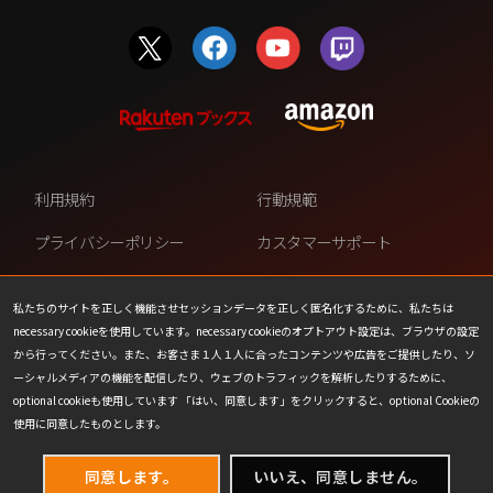
利用規約
行動規範
プライバシーポリシー
カスタマーサポート
ファンコンテンツ・ポリシー
個人情報の販売や共有を許可し
ない
私たちのサイトを正しく機能させセッションデータを正しく匿名化するために、私たちは
necessary cookieを使用しています。necessary cookieのオプトアウト設定は、ブラウザの設定
COOKIE
プレスリリース
から行ってください。また、お客さま１人１人に合ったコンテンツや広告をご提供したり、ソ
ーシャルメディアの機能を配信したり、ウェブのトラフィックを解析したりするために、
会社情報
お問い合わせ
optional cookieも使用しています 「はい、同意します」をクリックすると、optional Cookieの
使用に同意したものとします。
同意します。
いいえ、同意しません。