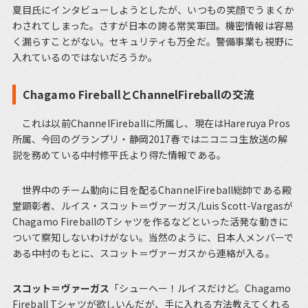
夏目氏にインタビューしようとしたが、いつもの笑顔でうまくか
わされてしまった。さすが日本の誇る常笑軍団。機密情報は容易
く漏らすことがない。セキュリティも万全だ。警備事業も視野に
入れているのではないだろうか。
Chagamo FireballとChannelFireballの交流
これは以前ChannelFireballに所属し、現在はHareruya Pros
所属、今回のグランプリ・静岡2017春ではニコニコ生放送の解
説を務めている中村修平氏より得た情報である。
世界中のチーム動向に目を配るChannelFireball総帥である殿
堂顕彰者、ルイス・スコット＝ヴァーガス/Luis Scott-Vargasが
Chagamo FireballのTシャツを作るなどといった活発な動きに
ついて察知しないわけがない。当然のように、日本人メンバーで
ある中村のもとに、スコット＝ヴァーガスから連絡が入る。
スコット＝ヴァーガス
「シューヘー！ルイスだけど。Chagamo
Fireball Tシャツが欲しいんだが、手に入れる方法教えてくれる