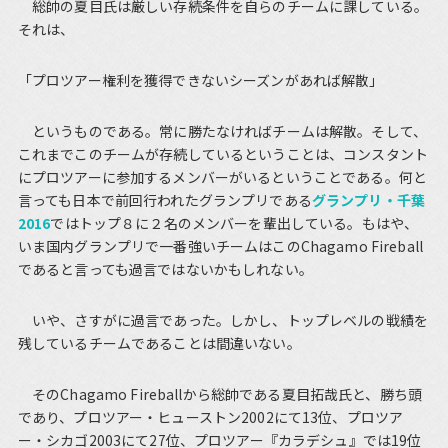
総帥の夏目氏は厳しい存続条件を自らのチームに課している。
それは、
「プロツアー権利を獲得できないシーズンがあれば解散」
というものである。常に勝たなければチームは解散。そして、
これまでこのチームが存続しているということは、コンスタント
にプロツアーに参加するメンバーがいるということである。何と
言っても日本で前回行われたグランプリである
グランプリ・千葉
2016
ではトップ８に２名のメンバーを輩出している。もはや、
いま国内グランプリで一番強いチームはこのChagamo Fireball
であると言っても過言ではないかもしれない。
いや、さすがに過言であった。しかし、トップレベルの戦績を
残しているチームであることは間違いない。
そのChagamo Fireballから総帥である夏目拓哉氏と、勝ち頭
であり、プロツアー・ヒューストン2002にて13位、プロツア
ー・シカゴ2003にて27位、プロツアー『カラデシュ』では19位