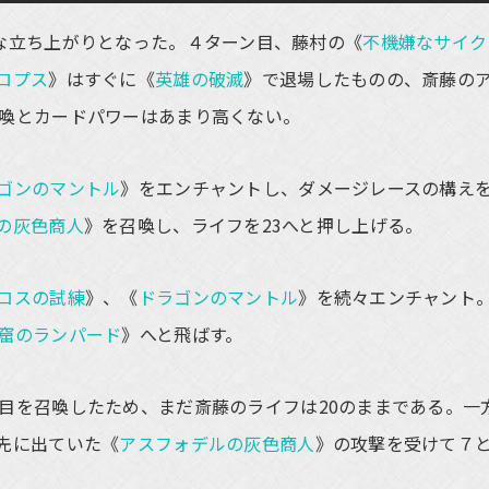
な立ち上がりとなった。４ターン目、藤村の《
不機嫌なサイク
ロプス
》はすぐに《
英雄の破滅
》で退場したものの、斎藤の
喚とカードパワーはあまり高くない。
ゴンのマントル
》をエンチャントし、ダメージレースの構え
の灰色商人
》を召喚し、ライフを23へと押し上げる。
ロスの試練
》、《
ドラゴンのマントル
》を続々エンチャント
窟のランパード
》へと飛ばす。
目を召喚したため、まだ斎藤のライフは20のままである。一
先に出ていた《
アスフォデルの灰色商人
》の攻撃を受けて７