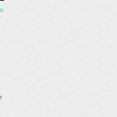
ロ
ア
を
。
方
と