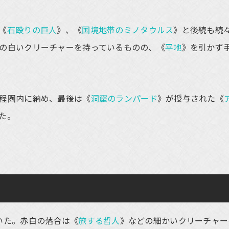
《
石殴りの巨人
》、《
国境地帯のミノタウルス
》と後続も続
の白いクリーチャーを持っているものの、《
平地
》を引かず
程圏内に納め、最後は《
洞窟のランパード
》が授与された《
た。
いた。赤白の落合は《
旅する哲人
》などの細かいクリーチャー