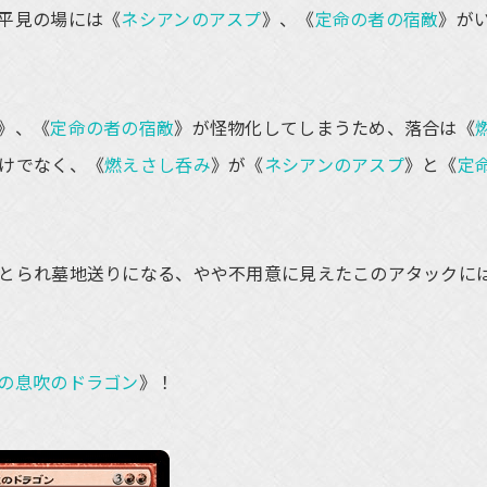
平見の場には《
ネシアンのアスプ
》、《
定命の者の宿敵
》が
》、《
定命の者の宿敵
》が怪物化してしまうため、落合は《
けでなく、《
燃えさし呑み
》が《
ネシアンのアスプ
》と《
定
とられ墓地送りになる、やや不用意に見えたこのアタックに
の息吹のドラゴン
》！