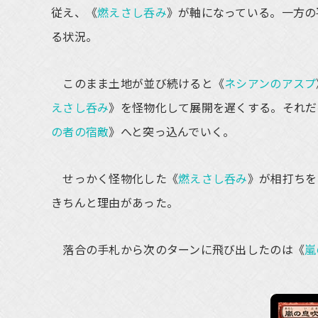
従え、《
燃えさし呑み
》が軸になっている。一方の
る状況。
このまま土地が並び続けると《
ネシアンのアスプ
えさし呑み
》を怪物化して展開を遅くする。それだ
の者の宿敵
》へと突っ込んでいく。
せっかく怪物化した《
燃えさし呑み
》が相打ちを
きちんと理由があった。
落合の手札から次のターンに飛び出したのは《
嵐