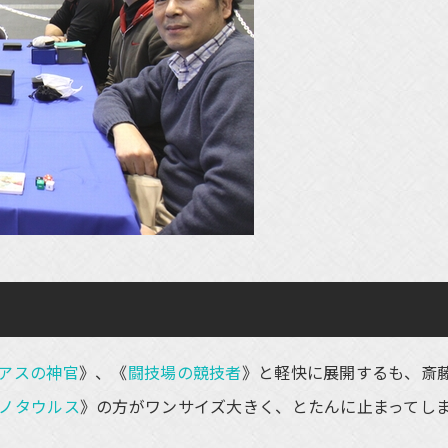
アスの神官
》、《
闘技場の競技者
》と軽快に展開するも、斎
ノタウルス
》の方がワンサイズ大きく、とたんに止まってし