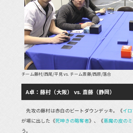
チーム藤村/西尾/平見 vs. チーム斎藤/西原/落合
A卓：藤村（大阪） vs. 斎藤（静岡）
先攻の藤村は赤白のビートダウンデッキ。《
イロ
が場に出した《
死呻きの略奪者
》、《
悪魔の皮のミ
う。