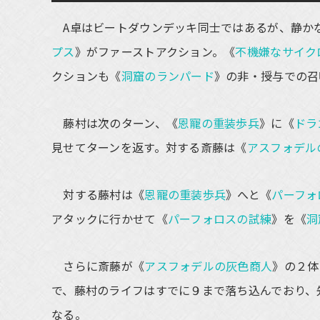
A卓はビートダウンデッキ同士ではあるが、静か
プス
》がファーストアクション。《
不機嫌なサイク
クションも《
洞窟のランパード
》の非・授与での召
藤村は次のターン、《
恩寵の重装歩兵
》に《
ドラ
見せてターンを返す。対する斎藤は《
アスフォデル
対する藤村は《
恩寵の重装歩兵
》へと《
パーフォ
アタックに行かせて《
パーフォロスの試練
》を《
洞
さらに斎藤が《
アスフォデルの灰色商人
》の２体
で、藤村のライフはすでに９まで落ち込んでおり、
なる。