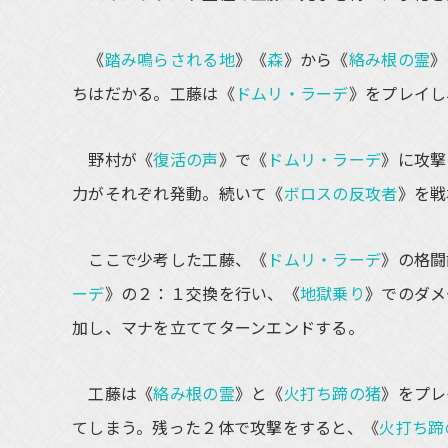
《
踏み鳴らされる地
》《
森
》から《
絡み根の霊
》
ちはだかる。工藤は《
ドムリ・ラーデ
》をプレイし
野村が《
復活の声
》で《
ドムリ・ラーデ
》に攻撃
力がそれぞれ発動。続いて《
ボロスの反攻者
》を戦
ここで少考した工藤、《
ドムリ・ラーデ
》の格闘
ーデ
》の２：１交換を行い、《
地獄乗り
》でのダメ
加し、マナを立ててターンエンドする。
工藤は《
絡み根の霊
》と《
火打ち蹄の猪
》をプレ
てしまう。残った２体で攻撃をすると、《
火打ち蹄