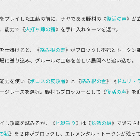
をプレイした工藤の前に、ナヤである野村の《
復活の声
》が
、能力で《
火打ち蹄の猪
》を手に入れターンを返す。
を仕掛けると、《
絡み根の霊
》がブロックし不死とトークン
場に送り込み、グルールの工藤を苦しい展開へと追い込む。
能力を使い《
ボロスの反攻者
》と《
絡み根の霊
》《
ドムリ・
ージレースを選択。野村もブロッカーとして《
復活の声
》を
イし攻撃を試みるが、《
地獄乗り
》は《
灼熱の槍
》で除去さ
の猪
》を２体がブロックし、エレメンタル・トークンが残っ