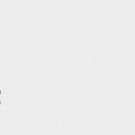
嫌
方
１