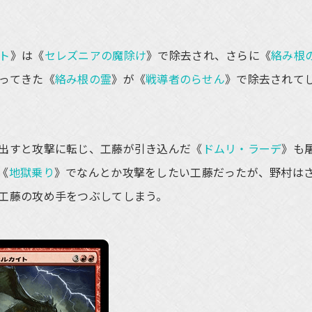
ト
》は《
セレズニアの魔除け
》で除去され、さらに《
絡み根
ってきた《
絡み根の霊
》が《
戦導者のらせん
》で除去されて
出すと攻撃に転じ、工藤が引き込んだ《
ドムリ・ラーデ
》も
《
地獄乗り
》でなんとか攻撃をしたい工藤だったが、野村は
工藤の攻め手をつぶしてしまう。