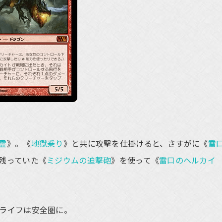
霊
》。《
地獄乗り
》と共に攻撃を仕掛けると、さすがに《
雷
残っていた《
ミジウムの迫撃砲
》を使って《
雷口のヘルカイ
ライフは安全圏に。