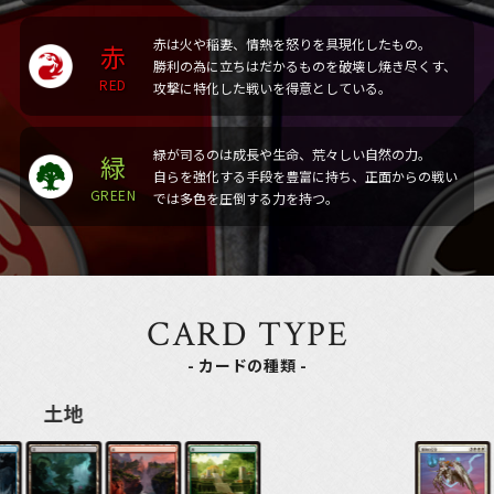
赤は火や稲妻、情熱を怒りを具現化したもの。
赤
勝利の為に立ちはだかるものを破壊し焼き尽くす、
RED
攻撃に特化した戦いを得意としている。
緑が司るのは成長や⽣命、荒々しい自然の力。
緑
自らを強化する手段を豊富に持ち、正面からの戦い
GREEN
では多色を圧倒する力を持つ。
CARD TYPE
- カードの種類 -
クリーチャー