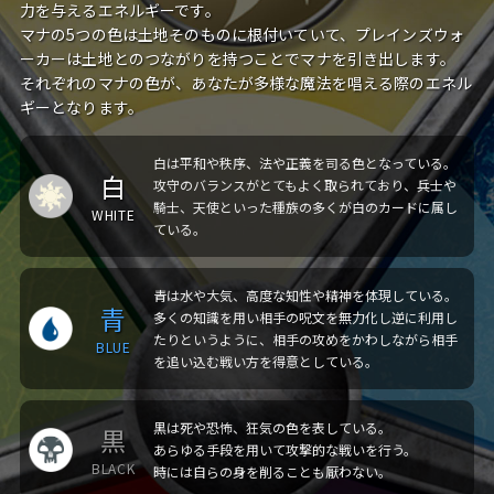
力を与えるエネルギーです。
マナの5つの色は土地そのものに根付いていて、プレインズウォ
ーカーは土地とのつながりを持つことでマナを引き出します。
それぞれのマナの色が、あなたが多様な魔法を唱える際のエネル
ギーとなります。
白は平和や秩序、法や正義を司る色となっている。
白
攻守のバランスがとてもよく取られており、兵⼠や
騎士、天使といった種族の多くが白のカードに属し
WHITE
ている。
⻘は水や⼤気、⾼度な知性や精神を体現している。
青
多くの知識を用い相手の呪文を無力化し逆に利用し
たりというように、相手の攻めをかわしながら相手
BLUE
を追い込む戦い方を得意としている。
黒は死や恐怖、狂気の色を表している。
黒
あらゆる手段を用いて攻撃的な戦いを行う。
BLACK
時には自らの身を削ることも厭わない。