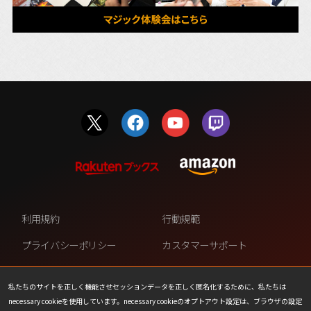
利用規約
行動規範
プライバシーポリシー
カスタマーサポート
ファンコンテンツ・ポリシー
個人情報の販売や共有を許可し
ない
私たちのサイトを正しく機能させセッションデータを正しく匿名化するために、私たちは
necessary cookieを使用しています。necessary cookieのオプトアウト設定は、ブラウザの設定
COOKIE
プレスリリース