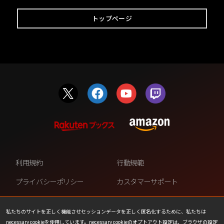
トップページ
利用規約
行動規範
プライバシーポリシー
カスタマーサポート
ファンコンテンツ・ポリシー
個人情報の販売や共有を許可し
ない
私たちのサイトを正しく機能させセッションデータを正しく匿名化するために、私たちは
necessary cookieを使用しています。necessary cookieのオプトアウト設定は、ブラウザの設定