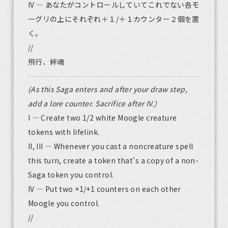
IV — あなたがコントロールしていてこれでない各モ
ーグリの上にそれぞれ＋１/＋１カウンター２個を置
く。
//
飛行、絆魂
(As this Saga enters and after your draw step,
add a lore counter. Sacrifice after IV.)
I — Create two 1/2 white Moogle creature
tokens with lifelink.
II, III — Whenever you cast a noncreature spell
this turn, create a token that's a copy of a non-
Saga token you control.
IV — Put two +1/+1 counters on each other
Moogle you control.
//