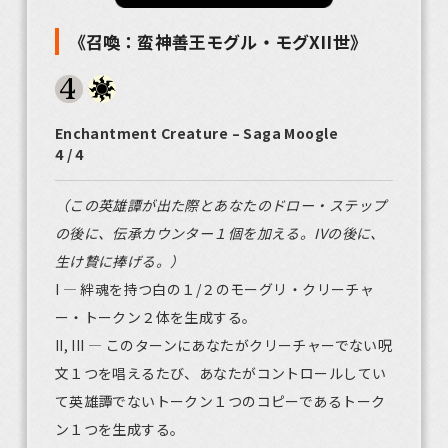
《召喚：蛮神善王モグル・モグXII世》
Enchantment Creature – Saga Moogle
4 / 4
（この英雄譚が出た際とあなたのドロー・ステップ
の後に、伝承カウンター１個を加える。IVの後に、
生け贄に捧げる。）
I — 絆魂を持つ白の１/２のモーグリ・クリーチャ
ー・トークン２体を生成する。
II, III — このターンにあなたがクリーチャーでない呪
文１つを唱えるたび、あなたがコントロールしてい
て英雄譚でないトークン１つのコピーであるトーク
ン１つを生成する。