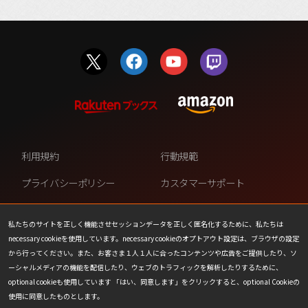
利用規約
行動規範
プライバシーポリシー
カスタマーサポート
ファンコンテンツ・ポリシー
個人情報の販売や共有を許可し
ない
私たちのサイトを正しく機能させセッションデータを正しく匿名化するために、私たちは
necessary cookieを使用しています。necessary cookieのオプトアウト設定は、ブラウザの設定
COOKIE
プレスリリース
から行ってください。また、お客さま１人１人に合ったコンテンツや広告をご提供したり、ソ
ーシャルメディアの機能を配信したり、ウェブのトラフィックを解析したりするために、
会社情報
お問い合わせ
optional cookieも使用しています 「はい、同意します」をクリックすると、optional Cookieの
使用に同意したものとします。