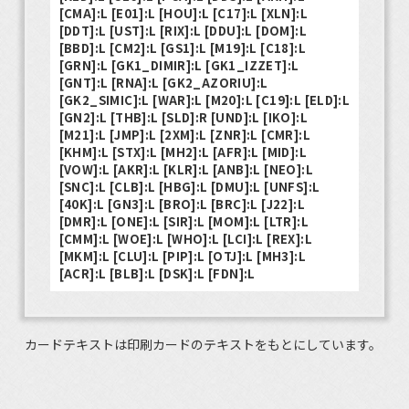
[CMA]:L [E01]:L [HOU]:L [C17]:L [XLN]:L
[DDT]:L [UST]:L [RIX]:L [DDU]:L [DOM]:L
[BBD]:L [CM2]:L [GS1]:L [M19]:L [C18]:L
[GRN]:L [GK1_DIMIR]:L [GK1_IZZET]:L
[GNT]:L [RNA]:L [GK2_AZORIU]:L
[GK2_SIMIC]:L [WAR]:L [M20]:L [C19]:L [ELD]:L
[GN2]:L [THB]:L [SLD]:R [UND]:L [IKO]:L
[M21]:L [JMP]:L [2XM]:L [ZNR]:L [CMR]:L
[KHM]:L [STX]:L [MH2]:L [AFR]:L [MID]:L
[VOW]:L [AKR]:L [KLR]:L [ANB]:L [NEO]:L
[SNC]:L [CLB]:L [HBG]:L [DMU]:L [UNFS]:L
[40K]:L [GN3]:L [BRO]:L [BRC]:L [J22]:L
[DMR]:L [ONE]:L [SIR]:L [MOM]:L [LTR]:L
[CMM]:L [WOE]:L [WHO]:L [LCI]:L [REX]:L
[MKM]:L [CLU]:L [PIP]:L [OTJ]:L [MH3]:L
[ACR]:L [BLB]:L [DSK]:L [FDN]:L
カードテキストは印刷カードのテキストをもとにしています。