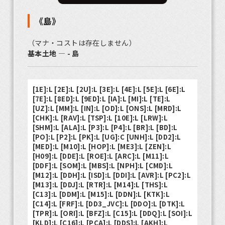
《島》
（マナ・コストは存在しません）
基本土地 ― - 島
[1E]:L [2E]:L [2U]:L [3E]:L [4E]:L [5E]:L [6E]:L
[7E]:L [8ED]:L [9ED]:L [IA]:L [MI]:L [TE]:L
[UZ]:L [MM]:L [IN]:L [OD]:L [ONS]:L [MRD]:L
[CHK]:L [RAV]:L [TSP]:L [10E]:L [LRW]:L
[SHM]:L [ALA]:L [P3]:L [P4]:L [BR]:L [BD]:L
[PO]:L [P2]:L [PK]:L [UG]:C [UNH]:L [DD2]:L
[MED]:L [M10]:L [HOP]:L [ME3]:L [ZEN]:L
[H09]:L [DDE]:L [ROE]:L [ARC]:L [M11]:L
[DDF]:L [SOM]:L [MBS]:L [NPH]:L [CMD]:L
[M12]:L [DDH]:L [ISD]:L [DDI]:L [AVR]:L [PC2]:L
[M13]:L [DDJ]:L [RTR]:L [M14]:L [THS]:L
[C13]:L [DDM]:L [M15]:L [DDN]:L [KTK]:L
[C14]:L [FRF]:L [DD3_JVC]:L [DDO]:L [DTK]:L
[TPR]:L [ORI]:L [BFZ]:L [C15]:L [DDQ]:L [SOI]:L
[KLD]:L [C16]:L [PCA]:L [DDS]:L [AKH]:L