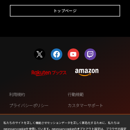
トップページ
利用規約
行動規範
プライバシーポリシー
カスタマーサポート
ファンコンテンツ・ポリシー
個人情報の販売や共有を許可し
ない
私たちのサイトを正しく機能させセッションデータを正しく匿名化するために、私たちは
necessary cookieを使用しています。necessary cookieのオプトアウト設定は、ブラウザの設定