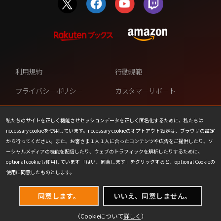
利用規約
行動規範
プライバシーポリシー
カスタマーサポート
ファンコンテンツ・ポリシー
個人情報の販売や共有を許可し
ない
私たちのサイトを正しく機能させセッションデータを正しく匿名化するために、私たちは
necessary cookieを使用しています。necessary cookieのオプトアウト設定は、ブラウザの設定
COOKIE
プレスリリース
から行ってください。また、お客さま１人１人に合ったコンテンツや広告をご提供したり、ソ
ーシャルメディアの機能を配信したり、ウェブのトラフィックを解析したりするために、
会社情報
お問い合わせ
optional cookieも使用しています 「はい、同意します」をクリックすると、optional Cookieの
使用に同意したものとします。
同意します。
いいえ、同意しません。
（Cookieについて
詳しく
）