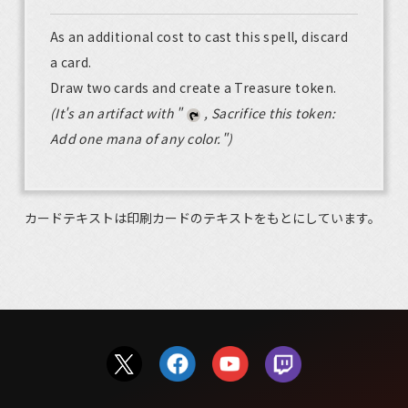
As an additional cost to cast this spell, discard
a card.
Draw two cards and create a Treasure token.
(It's an artifact with "
, Sacrifice this token:
Add one mana of any color.")
カードテキストは印刷カードのテキストをもとにしています。