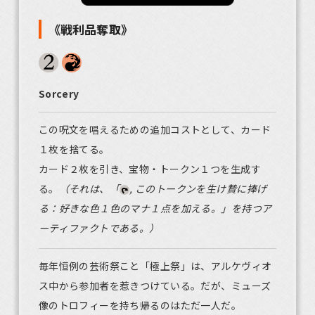
《戦利品奪取》
Sorcery
この呪文を唱えるための追加コストとして、カード
１枚を捨てる。
カード２枚を引き、宝物・トークン１つを生成す
る。
（それは、「
, このトークンを生け贄に捧げ
る：好きな色１色のマナ１点を加える。」を持つア
ーティファクトである。）
毎年恒例の芸術祭こと「極上祭」は、アルケヴィオ
ス中から参加者を惹きつけている。だが、ミューズ
像のトロフィーを持ち帰るのはただ一人だ。