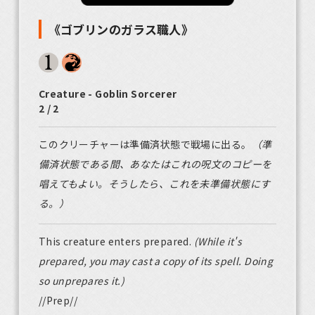
《ゴブリンのガラス職人》
Creature - Goblin Sorcerer
2 / 2
このクリーチャーは準備済状態で戦場に出る。
（準
備済状態である間、あなたはこれの呪文のコピーを
唱えてもよい。そうしたら、これを未準備状態にす
る。）
This creature enters prepared.
(While it's
prepared, you may cast a copy of its spell. Doing
so unprepares it.)
//Prep//