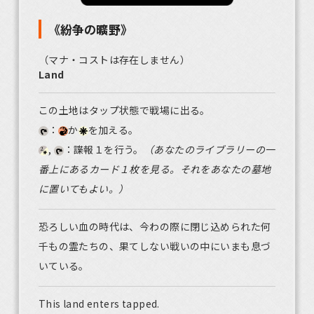
《紛争の曠野》
（マナ・コストは存在しません）
Land
この土地はタップ状態で戦場に出る。
：
か
を加える。
,
：諜報１を行う。
（あなたのライブラリーの一
番上にあるカード１枚を見る。それをあなたの墓地
に置いてもよい。）
恐ろしい血の時代は、今わの際に閉じ込められた何
千もの霊たちの、果てしない戦いの中にいまも息づ
いている。
This land enters tapped.