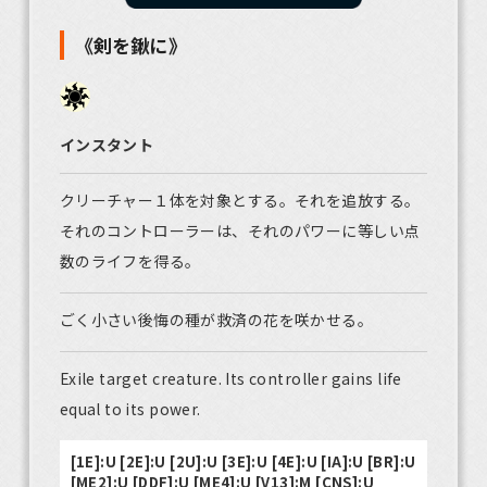
《剣を鍬に》
インスタント
クリーチャー１体を対象とする。それを追放する。
それのコントローラーは、それのパワーに等しい点
数のライフを得る。
ごく小さい後悔の種が救済の花を咲かせる。
Exile target creature. Its controller gains life
equal to its power.
[1E]:U [2E]:U [2U]:U [3E]:U [4E]:U [IA]:U [BR]:U
[ME2]:U [DDF]:U [ME4]:U [V13]:M [CNS]:U