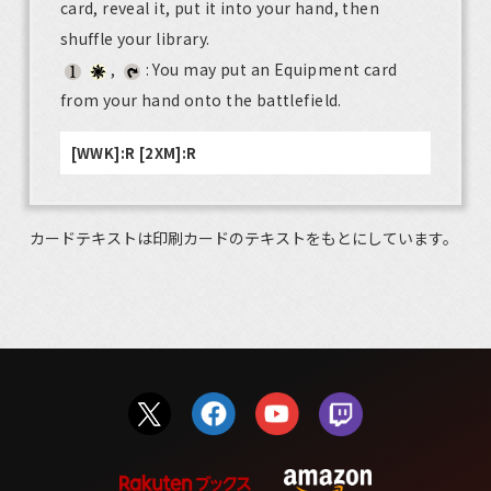
card, reveal it, put it into your hand, then
shuffle your library.
,
: You may put an Equipment card
from your hand onto the battlefield.
[WWK]:R [2XM]:R
カードテキストは印刷カードのテキストをもとにしています。