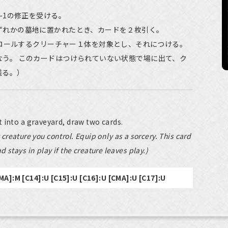
-1の修正を受ける。
ずれかの墓地に置かれたとき、カードを２枚引く。
ロールするクリーチャー１体を対象とし、それにつける。
なう。 このカードはつけられていない状態で場に出て、ク
残る。）
 into a graveyard, draw two cards.
t creature you control. Equip only as a sorcery. This card
stays in play if the creature leaves play.)
MA]:M [C14]:U [C15]:U [C16]:U [CMA]:U [C17]:U