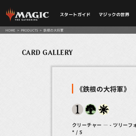
スタートガイド
マジックの世界
HOME
>
PRODUCTS
>
鉄根の大将軍
CARD GALLERY
《鉄根の大将軍》
クリーチャー ― - ツリー
* / 5