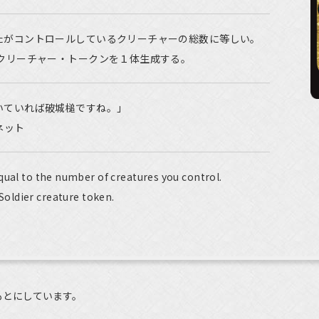
たがコントロールしているクリーチャーの総数に等しい。
・クリーチャー・トークンを１体生成する。
いていれば破城槌ですね。」
ネット
qual to the number of creatures you control.
 Soldier creature token.
もとにしています。