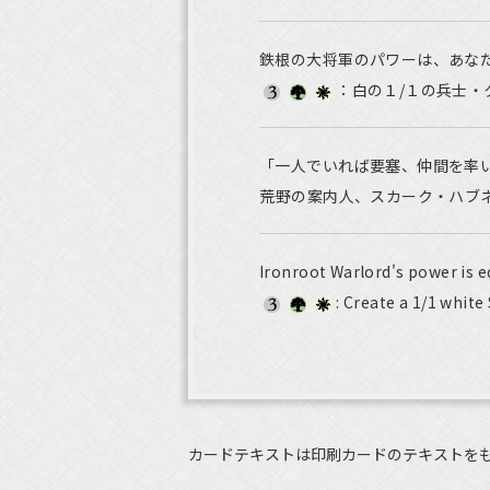
鉄根の大将軍のパワーは、あな
：白の１/１の兵士
「一人でいれば要塞、仲間を率
――荒野の案内人、スカーク・ハブ
Ironroot Warlord's power is e
: Create a 1/1 white
カードテキストは印刷カードのテキストを