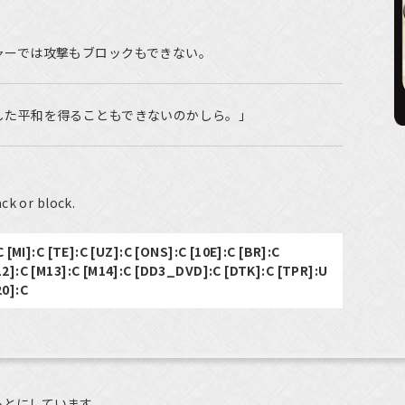
ャーでは攻撃もブロックもできない。
した平和を得ることもできないのかしら。」
ck or block.
C [MI]:C [TE]:C [UZ]:C [ONS]:C [10E]:C [BR]:C
12]:C [M13]:C [M14]:C [DD3_DVD]:C [DTK]:C [TPR]:U
20]:C
もとにしています。