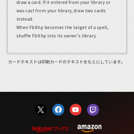
draw a card. If it entered from your library or
was cast from your library, draw two cards
instead.
When Fblthp becomes the target of a spell,
shuffle Fblthp into its owner's library.
カードテキストは印刷カードのテキストをもとにしています。