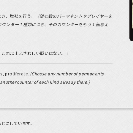
とき、増殖を行う。
（望む数のパーマネントやプレイヤーを
カウンター１種類につき、そのカウンターをもう１個与え
、これ以上ふさわしい戦いはない。」
s, proliferate.
(Choose any number of permanents
 another counter of each kind already there.)
もとにしています。