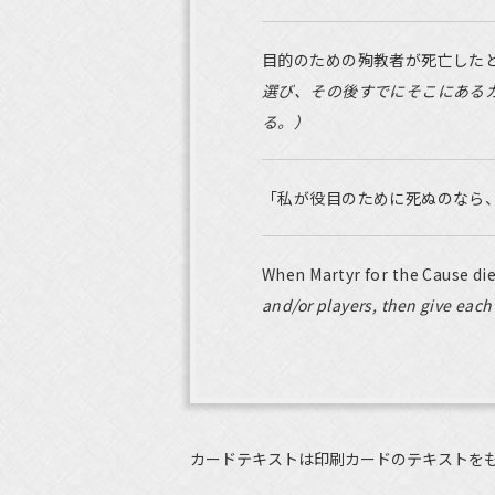
目的のための殉教者が死亡した
選び、その後すでにそこにある
る。）
「私が役目のために死ぬのなら
When Martyr for the Cause die
and/or players, then give each
カードテキストは印刷カードのテキストを